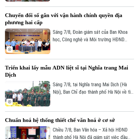
thời gian qua, xã Thượng Phúc đã tập
Di tích
Dinh dưỡng
Bóng đá
trung đồng loạt nhiều giải pháp. Nhờ đó,
Giải trí
Chuyển đổi số gắn với vận hành chính quyền địa
nhiều người dân và doanh nghiệp đã sớm
Tư vấn sức khỏe
phương hai cấp
Quần vợt
đồng thuận, bàn giao đất để thực hiện
Tin tức
Đã phát sóng
siêu dự án 162.000 tỷ đồng này.
Sáng 7/8, Đoàn giám sát của Ban Khoa
Golf
học, Công nghệ và Môi trường HĐND
Sao
thành phố Hà Nội giám sát tình hình thực
hiện công tác chuyển đổi số trên địa bàn
Điện ảnh
xã Quang Minh giai đoạn 2025-2026.
Triển khai lấy mẫu ADN liệt sĩ tại Nghĩa trang Mai
Thời trang
Dịch
Âm nhạc
Sáng 7/8, tại Nghĩa trang Mai Dịch (Hà
Nội), Ban Chỉ đạo thành phố Hà Nội về tìm
kiếm, quy tập và xác định danh tính hài
cốt liệt sĩ trang trọng tổ chức Lễ dâng
hương tưởng niệm và chính thức triển
Chuẩn hoá hệ thống thiết chế văn hoá ở cơ sở
khai công tác lấy mẫu hài cốt liệt sĩ chưa
xác định được thông tin để phục vụ giám
Chiều 7/8, Ban Văn hóa – Xã hội HĐND
định ADN.
thành phố Hà Nội đã giám sát việc đầu