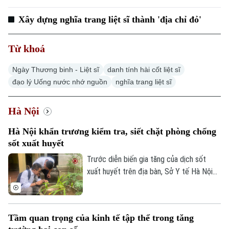
Xây dựng nghĩa trang liệt sĩ thành 'địa chỉ đỏ'
Từ khoá
Ngày Thương binh - Liệt sĩ
danh tính hài cốt liệt sĩ
đạo lý Uống nước nhớ nguồn
nghĩa trang liệt sĩ
Hà Nội
Hà Nội khẩn trương kiểm tra, siết chặt phòng chống
sốt xuất huyết
Trước diễn biến gia tăng của dịch sốt
xuất huyết trên địa bàn, Sở Y tế Hà Nội
vừa ban hành công văn khẩn yêu cầu các
xã, phường tăng cường triển khai các biện
pháp phòng, chống dịch. Ngành y tế cũng
Tầm quan trọng của kinh tế tập thể trong tăng
sẽ thành lập các đoàn kiểm tra, giám sát