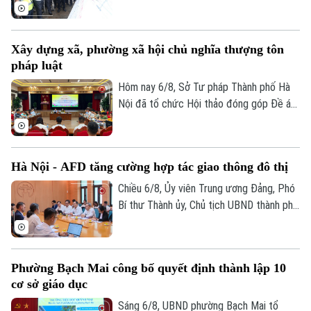
Trọng Đông, Trưởng Ban Chỉ đạo giải
phóng mặt bằng các dự án đầu tư trên
địa bàn thành phố Hà Nội, kiểm tra thực
Xây dựng xã, phường xã hội chủ nghĩa thượng tôn
địa một số hạng mục quan trọng.
pháp luật
Hôm nay 6/8, Sở Tư pháp Thành phố Hà
Nội đã tổ chức Hội thảo đóng góp Đề án
“Xây dựng văn hoá tuân thủ pháp luật
trong xây dựng xã, phường xã hội chủ
nghĩa trên địa bàn thành phố Hà Nội”.
Hà Nội - AFD tăng cường hợp tác giao thông đô thị
Chiều 6/8, Ủy viên Trung ương Đảng, Phó
Bí thư Thành ủy, Chủ tịch UBND thành phố
Hà Nội Vũ Đại Thắng đã tiếp Giám đốc Cơ
quan Phát triển Pháp (AFD) tại Việt Nam,
ông Julien Seillan, trao đổi về các dự án
Phường Bạch Mai công bố quyết định thành lập 10
đang triển khai và định hướng mở rộng
cơ sở giáo dục
hợp tác trong thời gian tới.
Sáng 6/8, UBND phường Bạch Mai tổ