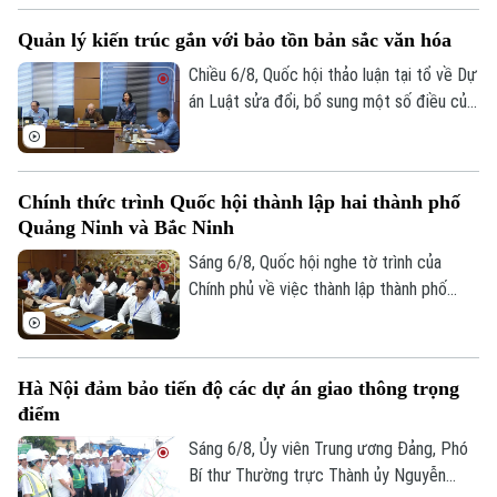
công dân định kỳ.
Quản lý kiến trúc gắn với bảo tồn bản sắc văn hóa
Chiều 6/8, Quốc hội thảo luận tại tổ về Dự
án Luật sửa đổi, bổ sung một số điều của
Luật Kiến trúc. Nhiều đại biểu đồng tình,
dự thảo Luật đã tập trung đổi mới công
tác quản lý hành nghề kiến trúc theo
Chính thức trình Quốc hội thành lập hai thành phố
hướng cắt giảm thủ tục hành chính,
Quảng Ninh và Bắc Ninh
chuyển mạnh từ tiền kiểm sang hậu kiểm
và đẩy mạnh chuyển đổi số.
Sáng 6/8, Quốc hội nghe tờ trình của
Chính phủ về việc thành lập thành phố
Quảng Ninh và thành phố Bắc Ninh.
Hà Nội đảm bảo tiến độ các dự án giao thông trọng
điểm
Sáng 6/8, Ủy viên Trung ương Đảng, Phó
Bí thư Thường trực Thành ủy Nguyễn