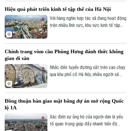
thành không gian xanh giữa lòng Thủ đô.
Hiệu quả phát triển kinh tế tập thể của Hà Nội
Tuy nhiên, thực tế hiện nay, nhiều đoạn
sông vẫn bị rác thải phủ kín mặt nước, gây
Với hàng nghìn hợp tác xã đang hoạt động
ô nhiễm và ảnh hưởng đến dòng chảy.
trên nhiều lĩnh vực, khu vực kinh tế tập
thể không chỉ tạo việc làm, nâng cao thu
nhập cho người dân mà còn góp phần xây
dựng chuỗi giá trị. Khi được tháo gỡ
Chỉnh trang vòm cầu Phùng Hưng đánh thức không
những điểm nghẽn đây sẽ là một trong
gian di sản
những động lực quan trọng đóng góp vào
tăng trưởng nhanh và bền vững của Thủ
Nhắc đến tuyến đường sắt trên cao chạy
đô.
qua khu phố cổ Hà Nội, nhiều người sẽ
nhớ ngay đến dãy 131 vòm cầu đá mang
dấu ấn hơn một thế kỷ. Không chỉ là một
công trình hạ tầng, đây còn là một phần
Đồng thuận bàn giao mặt bằng dự án mở rộng Quốc
ký ức đô thị của Thủ đô. Trong thời gian
lộ 1A
tới, khu vực này sẽ được chỉnh trang theo
hướng bảo tồn kết hợp phát huy giá trị di
Xác định sự ủng hộ của người dân là yếu
sản, mở ra một không gian văn hóa, nghệ
tố quan trọng giúp đẩy nhanh tiến độ
thuật và du lịch mới.
GPMB dự án Trục không gian Quốc lộ 1A,