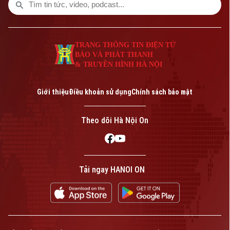
nghiệp để đầu tư xây dựng nông nghiệp
công nghệ cao và hình thành các chuỗi
liên kết sản xuất, tiêu thụ bền vững.
TRANG THÔNG TIN ĐIỆN TỬ
BÁO VÀ PHÁT THANH
& TRUYỀN HÌNH HÀ NỘI
Giới thiệu
Điều khoản sử dụng
Chính sách bảo mật
Theo dõi Hà Nội On
Tải ngay HANOI ON