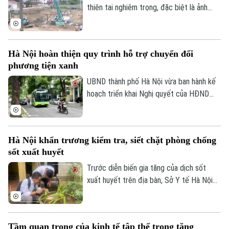
thiên tai nghiêm trọng, đặc biệt là ảnh
hưởng của bão số 10, số 11 và mưa lũ lịch
sử. Trước những thiệt hại nặng nề, thành
phố Hà Nội đã thể hiện sự quan tâm đặc
Hà Nội hoàn thiện quy trình hỗ trợ chuyển đổi
biệt bằng việc đầu tư nâng cấp hệ thống
phương tiện xanh
đê điều và thủy lợi, đảm bảo an toàn
phòng chống thiên tai trong mùa mưa lũ
UBND thành phố Hà Nội vừa ban hành kế
2026.
hoạch triển khai Nghị quyết của HĐND
Thành phố về hỗ trợ chuyển đổi phương
tiện giao thông đường bộ từ nhiên liệu
hóa thạch sang năng lượng sạch, đồng
Hà Nội khẩn trương kiểm tra, siết chặt phòng chống
thời khuyến khích người dân sử dụng giao
sốt xuất huyết
thông công cộng.
Trước diễn biến gia tăng của dịch sốt
xuất huyết trên địa bàn, Sở Y tế Hà Nội
vừa ban hành công văn khẩn yêu cầu các
xã, phường tăng cường triển khai các biện
pháp phòng, chống dịch. Ngành y tế cũng
Tầm quan trọng của kinh tế tập thể trong tăng