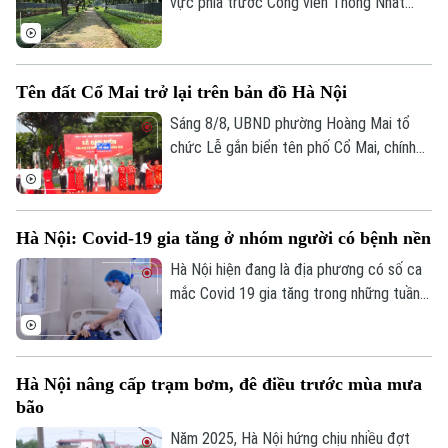
vực phía trước Công viên Thống Nhất
trên phố Trần Nhân Tông, với điểm nhấn là
xây dựng quảng trường kết hợp phố đi
bộ, góp phần hoàn thiện không gian công
Tên đất Cổ Mai trở lại trên bản đồ Hà Nội
cộng tại khu vực trung tâm Thủ đô.
Theo dõi Hà Nội On
Sáng 8/8, UBND phường Hoàng Mai tổ
chức Lễ gắn biển tên phố Cổ Mai, chính
thức đưa một địa danh gắn với lịch sử,
văn hóa vùng đất Kẻ Mơ xưa vào hệ
thống đường phố của Thủ đô. Đây là hoạt
Hà Nội: Covid-19 gia tăng ở nhóm người có bệnh nền
động chào mừng kỷ niệm 81 năm Cách
mạng Tháng Tám thành công và Quốc
Hà Nội hiện đang là địa phương có số ca
khánh 2/9.
mắc Covid 19 gia tăng trong những tuần
gần đây, chỉ tính riêng tuần cuối tháng 7
thành phố đã ghi nhận tới gần 270 ca mắc.
Hầu hết các ca bệnh đều tập trung ở
Hà Nội nâng cấp trạm bơm, đê điều trước mùa mưa
nhóm người cao tuổi, người có nhiều bệnh
bão
nền.
Năm 2025, Hà Nội hứng chịu nhiều đợt