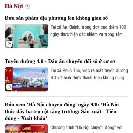
Hà Nội
Đưa sản phẩm địa phương lên không gian số
Tại xã An Khánh, trong đợt cao điểm 100
ngày thực hiện các nhiệm vụ trọng tâm về
chuyển đổi số, địa phương đang hỗ trợ
doanh nghiệp đưa sản phẩm lên các nền
tảng trực tuyến, mở rộng khả năng tiếp
Tuyến đường 4.0 - Dấu ấn chuyển đổi số ở cơ sở
cận thị trường.
Tại xã Phúc Thọ, việc ra mắt tuyến đường
4.0 với hình thức thanh toán không dùng
tiền mặt là dấu mốc quan trọng, góp phần
xây dựng môi trường kinh doanh văn minh,
hiện đại, thúc đẩy phát triển kinh tế số
Đón xem 'Hà Nội chuyển động' ngày 9/8: ‘Hà Nội
ngay từ cơ sở.
thúc đẩy ba trụ cột tăng trưởng: Sản xuất - Tiêu
dùng - Xuất khẩu’
Chương trình "Hà Nội chuyển động" với