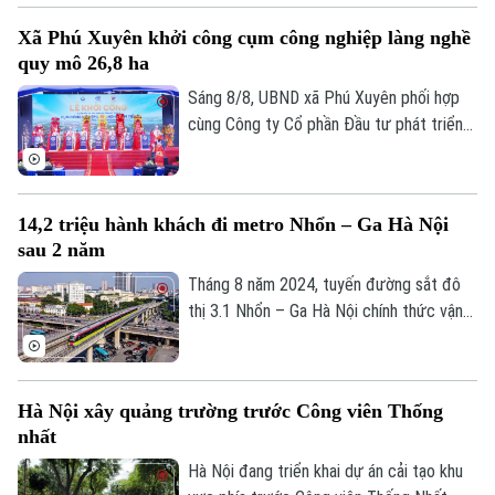
chức bộ máy, nâng cao thu nhập người lao
Xã Phú Xuyên khởi công cụm công nghiệp làng nghề
động, gia tăng đóng góp cho Thủ đô" - đó
quy mô 26,8 ha
là yêu cầu của Ủy viên Ban Thường vụ
Thành ủy, Phó Chủ tịch UBND TP Hà Nội
Sáng 8/8, UBND xã Phú Xuyên phối hợp
Nguyễn Xuân Lưu.
cùng Công ty Cổ phần Đầu tư phát triển
hạ tầng và đô thị Hoàng Tín tổ chức Lễ
khởi công Dự án đầu tư xây dựng hạ tầng
kỹ thuật Cụm công nghiệp làng nghề Nam
14,2 triệu hành khách đi metro Nhổn – Ga Hà Nội
Tiến. Dự và chỉ đạo buổi lễ có Ủy viên Ban
sau 2 năm
Thường vụ Thành ủy, Phó Chủ tịch UBND
thành phố Hà Nội Nguyễn Xuân Lưu.
Tháng 8 năm 2024, tuyến đường sắt đô
thị 3.1 Nhổn – Ga Hà Nội chính thức vận
hành 8,5km đoạn trên cao từ Nhổn tới
Cầu Giấy. Sau 2 năm đưa vào khai thác
thương mại, tuyến metro này đã phục vụ
Hà Nội xây quảng trường trước Công viên Thống
tổng cộng gần 14,2 triệu lượt hành khách.
nhất
Hà Nội đang triển khai dự án cải tạo khu