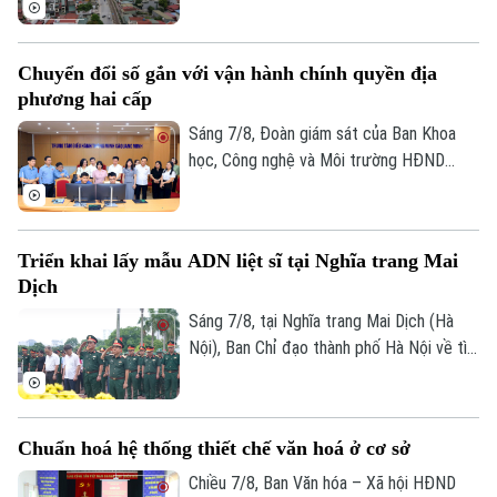
thời gian qua, xã Thượng Phúc đã tập
trung đồng loạt nhiều giải pháp. Nhờ đó,
Chuyển đổi số gắn với vận hành chính quyền địa
nhiều người dân và doanh nghiệp đã sớm
phương hai cấp
đồng thuận, bàn giao đất để thực hiện
siêu dự án 162.000 tỷ đồng này.
Sáng 7/8, Đoàn giám sát của Ban Khoa
học, Công nghệ và Môi trường HĐND
thành phố Hà Nội giám sát tình hình thực
hiện công tác chuyển đổi số trên địa bàn
xã Quang Minh giai đoạn 2025-2026.
Triển khai lấy mẫu ADN liệt sĩ tại Nghĩa trang Mai
Dịch
Sáng 7/8, tại Nghĩa trang Mai Dịch (Hà
Nội), Ban Chỉ đạo thành phố Hà Nội về tìm
kiếm, quy tập và xác định danh tính hài
cốt liệt sĩ trang trọng tổ chức Lễ dâng
hương tưởng niệm và chính thức triển
Chuẩn hoá hệ thống thiết chế văn hoá ở cơ sở
khai công tác lấy mẫu hài cốt liệt sĩ chưa
Bản quyền thuộc về Cơ quan Báo và Phát thanh Truyền hình Hà Nội Giấy
phép số: Số 63/GP-TTDT, cấp ngày 10/05/2023
xác định được thông tin để phục vụ giám
Chiều 7/8, Ban Văn hóa – Xã hội HĐND