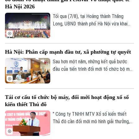
với nhiều thế hệ người dân Thủ đô.
Tư vấn sức khỏe
Quần vợt
Hà Nội 2026
Tin tức
Đã phát sóng
Tối qua (7/8), tại Hoàng thành Thăng
Golf
Sao
Long, UBND thành phố Hà Nội vừa khai
mạc Festival Võ thuật quốc tế Hà Nội
Điện ảnh
2026 với chủ đề “Hào khí Thăng Long -
Tinh hoa võ Việt”.
Hà Nội: Phân cấp mạnh đầu tư, xã phường tự quyết
Thời trang
Sau hơn một năm, những kết quả bước
Âm nhạc
đầu của tiến trình đổi mới tổ chức bộ máy
và nâng cao hiệu lực, hiệu quả quản trị đã
cho thấy mô hình chính quyền địa phương
hai cấp không chỉ là sự thay đổi về cơ cấu
Tái cơ cấu tổ chức bộ máy, đổi mới hoạt động xổ số
tổ chức, mà là bước chuyển căn bản tổ
kiến thiết Thủ đô
chức lại không gian phát triển và tái cấu
trúc mô hình quản trị của thành phố Hà
" Công ty TNHH MTV Xổ số kiến thiết
Nội.
Thủ đô cần đổi mới mô hình giải thưởng,
kết hợp phương thức xổ số truyền thống
với công nghệ; đồng thời tái cơ cấu tổ