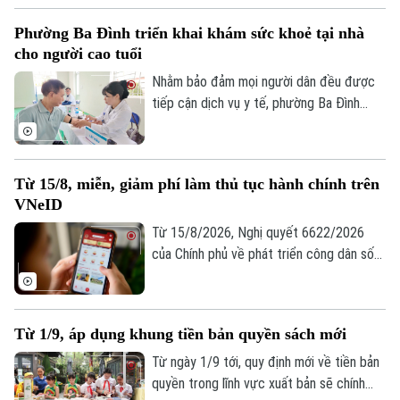
lượng còn lại, hơn 1,7 triệu thửa đất đang
Phường Ba Đình triển khai khám sức khoẻ tại nhà
tiếp tục được làm giàu, làm sạch dữ liệu;
cho người cao tuổi
đồng thời phấn đấu hoàn thành khoảng 1,2
triệu thửa đất trước ngày 25/8/2026.
Nhằm bảo đảm mọi người dân đều được
tiếp cận dịch vụ y tế, phường Ba Đình
đang triển khai hoạt động thu thập thông
tin y tế và đánh giá sức khỏe tại nhà cho
người cao tuổi, người mắc bệnh mạn tính
Từ 15/8, miễn, giảm phí làm thủ tục hành chính trên
và các đối tượng có hoàn cảnh đặc biệt
VNeID
khó khăn trên địa bàn.
Từ 15/8/2026, Nghị quyết 6622/2026
của Chính phủ về phát triển công dân số
chính thức có hiệu lực. Công dân có
VNeID mức 2, tích hợp đủ 5 giấy tờ: Giấy
khai sinh; Thông tin Thẻ ngân hàng/Tài
Từ 1/9, áp dụng khung tiền bản quyền sách mới
khoản thanh toán/Ví điện tử/Tài khoản
Tiền di động; Thông tin Tài khoản an sinh
Từ ngày 1/9 tới, quy định mới về tiền bản
xã hội; Thông tin Số thuê bao di động; Sổ
quyền trong lĩnh vực xuất bản sẽ chính