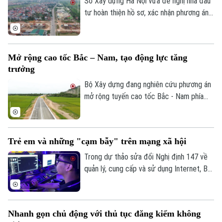
giới giải ngân theo từng năm, để đảm bảo
Sở Xây dựng Hà Nội vừa đề nghị nhà đầu
nguồn vốn cho dự án.
tư hoàn thiện hồ sơ, xác nhận phương án
tuyến các nút giao chính dọc đường Quốc
lộ 1A, tỷ lệ 1/500 thuộc Dự án đầu tư
trục không gian Quốc lộ 1A gắn với chỉnh
Mở rộng cao tốc Bắc – Nam, tạo động lực tăng
trang và tái thiết đô thị theo phương
trưởng
thức đối tác công tư (PPP), loại hợp
đồng Xây dựng -Chuyển giao (BT).
Bộ Xây dựng đang nghiên cứu phương án
mở rộng tuyến cao tốc Bắc - Nam phía
Đông theo quy mô hoàn chỉnh; đồng thời,
tính toán phương án huy động nguồn lực
phù hợp nhằm bảo đảm tiến độ và hiệu
Trẻ em và những "cạm bẫy" trên mạng xã hội
quả đầu tư.
Trong dự thảo sửa đổi Nghị định 147 về
quản lý, cung cấp và sử dụng Internet, Bộ
Văn hóa, Thể thao và Du lịch đề xuất
không cho phép trẻ em dưới 16 tuổi bình
luận và chia sẻ nội dung trên mạng xã hội.
Nhanh gọn chủ động với thủ tục đăng kiểm không
Liệu đây có phải là giải pháp hiệu quả để