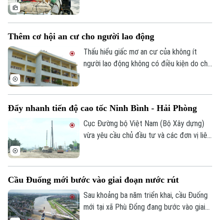
trái quy định, xử lý 242 trường hợp chở
hàng cồng kềnh và 135 trường hợp kéo
theo xe, vật trái quy định. Tổng số tiền xử
Thêm cơ hội an cư cho người lao động
phạt gần 243 triệu đồng, tạm giữ 8
Theo dõi Hà Nội On
phương tiện.
Thấu hiểu giấc mơ an cư của không ít
người lao động không có điều kiện do chi
phí sinh hoạt đắt đỏ, thời gian qua, các
cấp chính quyền, tổ chức công đoàn và
doanh nghiệp đã triển khai nhiều chính
Đẩy nhanh tiến độ cao tốc Ninh Bình - Hải Phòng
sách, chương trình hỗ trợ về nhà ở, góp
phần từng bước hiện thực hóa ước mơ an
Cục Đường bộ Việt Nam (Bộ Xây dựng)
cư của người lao động.
vừa yêu cầu chủ đầu tư và các đơn vị liên
quan đẩy nhanh tiến độ dự án cao tốc
Ninh Bình - Hải Phòng đoạn qua tỉnh Ninh
Bình, đồng thời chủ động tìm nguồn vật
Cầu Đuống mới bước vào giai đoạn nước rút
liệu thay thế nhằm tránh nguy cơ chậm
tiến độ trong giai đoạn nước rút.
Sau khoảng ba năm triển khai, cầu Đuống
mới tại xã Phù Đổng đang bước vào giai
đoạn thi công quyết định khi nhịp chính