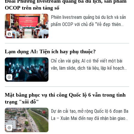
Đoài Phương livestream quảng bá du lịch, sản phẩm
động thể thao.
OCOP trên nền tảng số
Phiên livestream quảng bá du lịch và sản
phẩm OCOP với chủ đề “Vẻ đẹp thiên
nhiên và không gian văn hóa xứ Đoài”
được UBND xã Đoài Phương tổ chức vào
20 giờ tối nay, ngày 5/8 trên các nền tảng
Lạm dụng AI: Tiện ích hay phụ thuộc?
số của địa phương.
Chỉ cần vài giây, AI có thể viết một bài
văn, làm slide, dịch tài liệu, lập kế hoạch
du lịch, thậm chí tư vấn tâm lý hay đưa ra
lời khuyên trong cuộc sống. Thế nhưng,
khi mọi câu hỏi đều dành cho AI, liệu
Mặt bằng phục vụ thi công Quốc lộ 6 vẫn trong tình
chúng ta có đang dần đánh mất khả năng
trạng "xôi đỗ"
tự tư duy? AI giúp con người thông minh
hơn hay đang khiến con người ngày càng
Dự án cải tạo, mở rộng Quốc lộ 6 đoạn Ba
phụ thuộc?
La – Xuân Mai đến nay đã nhận bàn giao
trên 105,3 hecta, đạt hơn 99,5%. Hiện chỉ
còn vướng mắc một số hộ dân thuộc