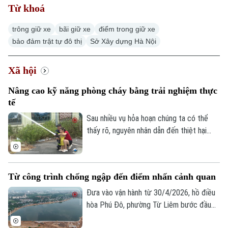
Từ khoá
trông giữ xe
bãi giữ xe
điểm trong giữ xe
bảo đảm trật tự đô thị
Sở Xây dựng Hà Nội
Xã hội
Xu hướng
Nâng cao kỹ năng phòng cháy bằng trải nghiệm thực
tế
Sau nhiều vụ hỏa hoạn chúng ta có thể
thấy rõ, nguyên nhân dẫn đến thiệt hại
nghiêm trọng là do người dân thiếu kỹ
năng thoát nạn, sơ cứu và xử lý tình huống
ban đầu. Chính vì vậy, nhiều địa phương
Từ công trình chống ngập đến điểm nhấn cảnh quan
trên địa bàn Hà Nội đang đổi mới cách
tuyên truyền phòng cháy, chữa cháy, từ
Đưa vào vận hành từ 30/4/2026, hồ điều
nghe phổ biến sang trực tiếp trải nghiệm,
hòa Phú Đô, phường Từ Liêm bước đầu
thực hành.
đã phát huy hiệu quả trong việc điều tiết