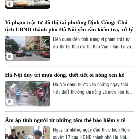
sức khoẻ điện tử sẽ được miễn, giảm phí
thức có hiệu lực. Nghị định được kỳ vọng
làm thủ tục hành chính.
tạo cơ sở minh bạch hơn trong việc chi
trả bản quyền, đồng thời khuyến khích
Vi phạm trật tự đô thị tại phường Định Công: Chủ
hoạt động sáng tạo, đặc biệt đối với các
tịch UBND thành phố Hà Nội yêu cầu kiểm tra, xử lý
tác phẩm sử dụng nguồn ngân sách Nhà
nước.
Liên quan đến tình trạng vi phạm trật tự
đô thị tại Khu đô thị Kim Văn - Kim Lũ và
Khu đô thị mới Đại Kim thuộc phường
Định Công như Cơ quan Báo và Phát
thanh, Truyền hình Hà Nội đã phản ánh,
Hà Nội duy trì mưa dông, thời tiết oi nóng xen kẽ
Chủ tịch UBND thành phố Hà Nội yêu cầu
các đơn vị liên quan kiểm tra, xử lý.
Hà Nội đang bước vào những ngày thời
tiết thất thường khi nắng và mưa liên tục
đan xen. Dù mưa xuất hiện ở nhiều thời
điểm trong ngày, cảm giác oi nóng vẫn
còn khá rõ do nền nhiệt và độ ẩm đều ở
Ấm áp tình người từ những tấm thẻ bảo hiểm y tế
mức cao.
Ngay từ những ngày đầu thực hiện Nghị
quyết 17 của HĐND thành phố Hà Nội,