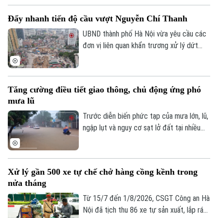
phường Yên Nghĩa và xã Xuân Mai.
Đẩy nhanh tiến độ cầu vượt Nguyễn Chí Thanh
UBND thành phố Hà Nội vừa yêu cầu các
đơn vị liên quan khẩn trương xử lý dứt
điểm vướng mắc về mặt bằng, tăng
cường phối hợp thi công cầu vượt nút
giao Nguyễn Chí Thanh thuộc dự án
Tăng cường điều tiết giao thông, chủ động ứng phó
đường Vành đai 1, đoạn Hoàng Cầu - Voi
mưa lũ
Phục, để phấn đấu hoàn thành và thông
xe công trình trước ngày 31/12/2026.
Trước diễn biến phức tạp của mưa lớn, lũ,
ngập lụt và nguy cơ sạt lở đất tại nhiều
địa phương, Bộ Xây dựng vừa yêu cầu
các đơn vị trong ngành giao thông tăng
cường điều tiết giao thông, chủ động
Xử lý gần 500 xe tự chế chở hàng cồng kềnh trong
triển khai các phương án ứng phó nhằm
nửa tháng
bảo đảm an toàn cho người dân và
phương tiện.
Từ 15/7 đến 1/8/2026, CSGT Công an Hà
Nội đã tịch thu 86 xe tự sản xuất, lắp ráp