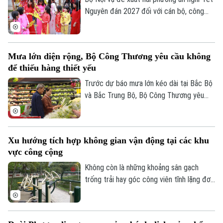
Nguyên đán 2027 đối với cán bộ, công
chức, viên chức, gồm nghỉ 7 ngày hoặc
10 ngày liên tục.
Mưa lớn diện rộng, Bộ Công Thương yêu cầu không
để thiếu hàng thiết yếu
Trước dự báo mưa lớn kéo dài tại Bắc Bộ
và Bắc Trung Bộ, Bộ Công Thương yêu
cầu toàn ngành chủ động ứng phó, bảo
đảm an toàn hồ chứa thủy điện, cung ứng
hàng hóa thiết yếu và xử lý nghiêm tình
Xu hướng tích hợp không gian vận động tại các khu
trạng đầu cơ, tăng giá trong thiên tai.
vực công cộng
Không còn là những khoảng sân gạch
trống trải hay góc công viên tĩnh lặng đơn
điệu, các không gian công cộng tại Thủ
đô đang trải qua cuộc dịch chuyển mạnh
mẽ, khi tích hợp đa dạng tiện ích vận