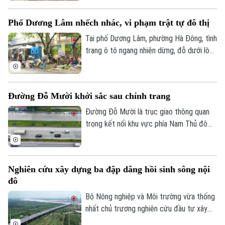
nước, góp phần giảm tình trạng ngập úng
tại khu vực phía Tây Thủ đô.
Phố Dương Lâm nhếch nhác, vi phạm trật tự đô thị
Tại phố Dương Lâm, phường Hà Đông, tình
trạng ô tô ngang nhiên dừng, đỗ dưới lòng
đường, chợ cóc tự phát bày bán tràn lan
trên vỉa hè, chiếm hết lối đi của người đi
bộ đang diễn ra ngang nhiên . Người dân
Đường Đỗ Mười khởi sắc sau chỉnh trang
đã nhiều lần phản ánh, lực lượng chức
năng cũng không ít lần ra quân xử lý,
Đường Đỗ Mười là trục giao thông quan
nhưng vi phạm vẫn liên tục tái diễn ngay
trọng kết nối khu vực phía Nam Thủ đô
sau khi các đợt kiểm tra kết thúc.
với trung tâm thành phố và các tuyến
vành đai. Đến nay, tuyến đường đã khoác
lên diện mạo mới khi hệ thống vỉa hè
Nghiên cứu xây dựng ba đập dâng hồi sinh sông nội
được lát đá đồng bộ, kết hợp cây xanh,
đô
chiếu sáng và hạ tầng kỹ thuật hiện đại,
tạo không gian khang trang, thông thoáng.
Bộ Nông nghiệp và Môi trường vừa thống
nhất chủ trương nghiên cứu đầu tư xây
dựng ba đập dâng trên sông Hồng, sông