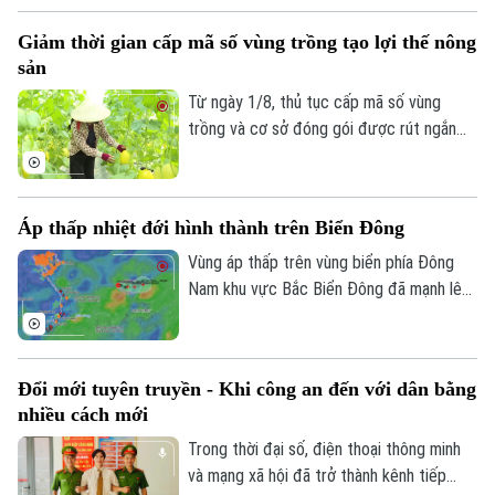
báo chí giới thiệu Chương trình “Tỏa sáng
Giảm thời gian cấp mã số vùng trồng tạo lợi thế nông
Nghị lực Việt” năm 2026.
sản
Từ ngày 1/8, thủ tục cấp mã số vùng
trồng và cơ sở đóng gói được rút ngắn
còn 3 đến 10 ngày, giảm khoảng 50%
thành phần hồ sơ và chuyển hoàn toàn
sang môi trường điện tử. Những thay đổi
Áp thấp nhiệt đới hình thành trên Biển Đông
này được kỳ vọng giúp doanh nghiệp, hợp
tác xã và nông dân giảm chi phí, đẩy
Vùng áp thấp trên vùng biển phía Đông
nhanh tiến độ xuất khẩu và nâng cao sức
Nam khu vực Bắc Biển Đông đã mạnh lên
cạnh tranh của nông sản Việt Nam.
thành áp thấp nhiệt đới. Dự báo áp thấp
nhiệt đới không ảnh hưởng đến vùng ven
biển và đất liền Việt Nam.
Đổi mới tuyên truyền - Khi công an đến với dân bằng
nhiều cách mới
Trong thời đại số, điện thoại thông minh
và mạng xã hội đã trở thành kênh tiếp