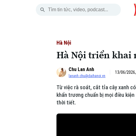
Thứ Sáu
THỜI SỰ
HÀ NỘI
THẾ GIỚI
07 Tháng 08, 2026
Hà Nội
Nhịp sống Hà Nộ
Tin tức
Hà Nội
Hà Nội triển khai
Chính trị
Người Hà Nội
Quân s
Chu Lan Anh
Xã hội
Khoảnh khắc Hà 
Hồ sơ
13/06/2026,
lananh.chu@daihanoi.vn
An ninh trật tự
Ẩm thực
Người V
Từ việc rà soát, cắt tỉa cây xanh 
khẩn trương chuẩn bị mọi điều kiện
Công nghệ
thời tiết.
Skip Ad