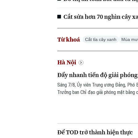
Cắt sửa hơn 70 nghìn cây 
Từ khoá
Cắt tỉa cây xanh
Mùa mư
Hà Nội
Đẩy nhanh tiến độ giải phóng
Sáng 7/8, Ủy viên Trung ương Đảng, Phó 
Trưởng ban Chỉ đạo giải phóng mặt bằng c
làm việc với các sở, ngành và địa phương 
trình trọng điểm trên địa bàn thành phố.
Để TOD trở thành hiện thực