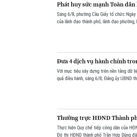
Phát huy sức mạnh Toàn dân 
Sáng 6/8, phường Cầu Giấy tổ chức Ngày 
của lãnh đạo thành phố, lãnh đạo phường, 
đông đảo nhân dân trên địa bàn.
Đưa 4 dịch vụ hành chính tro
Với mục tiêu xây dựng trên nền tảng dữ l
quả điều hành, sáng 6/8, Đảng ủy UBND th
chính của Đảng lên môi trường điện tử c
Thường trực HĐND Thành phố
Thực hiện Quy chế tiếp công dân của HĐN
Đô thị HĐND thành phố Trần Hợp Dũng đã 