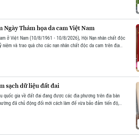
ăm Ngày Thảm họa da cam Việt Nam
am ở Việt Nam (10/8/1961 - 10/8/2026), Hội Nạn nhân chất độc
ỷ niệm và trao quà cho các nạn nhân chất độc da cam trên địa
 sạch dữ liệu đất đai
iệu quốc gia về đất đai đang được các địa phương trên địa bàn
 phường đã chủ động đổi mới cách làm để vừa bảo đảm tiến độ,
ng Lĩnh Nam, nhiều giải pháp sáng tạo đang phát huy hiệu quả rõ