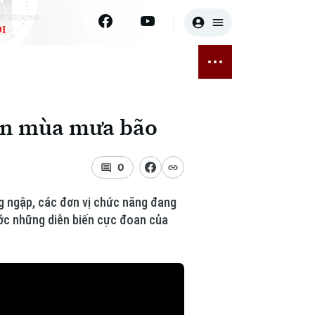
I
E
THỂ THAO
GIẢI TRÍ
ĐÃ PHÁT SÓNG
Bóng đá
Tin tức
oàn mùa mưa bão
ỡng
Quần vợt
Sao
sức khỏe
Golf
Điện ảnh
0
Thời trang
ng ngập, các đơn vị chức năng đang
ước những diễn biến cực đoan của
Âm nhạc