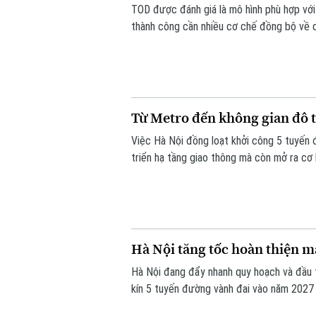
TOD được đánh giá là mô hình phù hợp với 
thành công cần nhiều cơ chế đồng bộ về q
và Phát thanh, Truyền hình Hà Nội đã có 
Đường sắt đô thị Hà Nội.
Từ Metro đến không gian đô 
Việc Hà Nội đồng loạt khởi công 5 tuyến 
triển hạ tầng giao thông mà còn mở ra cơ 
thông công cộng - TOD. Đây được xem là "c
hiệu quả quỹ đất và từng bước hình thành
Hà Nội tăng tốc hoàn thiện m
Hà Nội đang đẩy nhanh quy hoạch và đầu 
kín 5 tuyến đường vành đai vào năm 2027 
vọng sẽ tạo động lực phát triển kinh tế - 