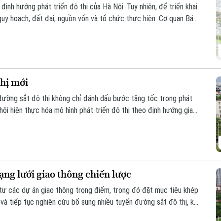
định hướng phát triển đô thị của Hà Nội. Tuy nhiên, để triển khai
uy hoạch, đất đai, nguồn vốn và tổ chức thực hiện. Cơ quan Báo
cuộc trao đổi với ông Nguyễn Bá Sơn, Phó Trưởng Ban Quản lý
thị mới
đường sắt đô thị không chỉ đánh dấu bước tăng tốc trong phát
hội hiện thực hóa mô hình phát triển đô thị theo định hướng giao
hìa khóa" để kết nối giao thông với quy hoạch đô thị, khai thác
 những không gian sống hiện đại, bền vững.
ạng lưới giao thông chiến lược
tư các dự án giao thông trọng điểm, trong đó đặt mục tiêu khép
và tiếp tục nghiên cứu bổ sung nhiều tuyến đường sắt đô thị, kỳ
xã hội và giải quyết bài toán ùn tắc giao thông của Thủ đô.