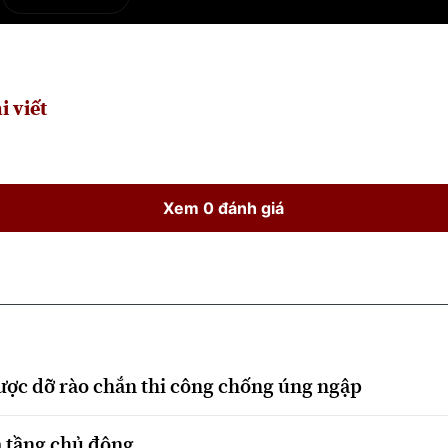
e
Current
Duration
Time
i viết
Xem 0 đánh giá
ược dỡ rào chắn thi công chống úng ngập
hạ tầng chủ động