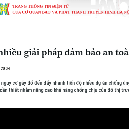
TRANG THÔNG TIN ĐIỆN TỬ
CỦA CƠ QUAN BÁO VÀ PHÁT THANH TRUYỀN HÌNH HÀ NỘ
KINH TẾ
NHÀ ĐẤT
TÀU VÀ XE
GIÁO DỤC
VĂN HÓA
SỨC KHỎ
i
Tin tức
Tin tức
Ô tô
Tin tức
Tin tức
Y tế
 nhiều giải pháp đảm bảo an t
ự
Cafe sáng
Đầu tư
Tàu
Tuyển sinh
Làng nghề
Dinh dư
Nội
Tài chính Ngân hàng
Căn hộ
Xe máy
Hướng nghiệp
Di tích
Tư vấn 
 20:04
iệt 4 phương
Doanh nghiệp
Đất đai
Thị trường
có nguy cơ gãy đổ đến đẩy nhanh tiến độ nhiều dự án chống ú
 cần thiết nhằm nâng cao khả năng chống chịu của đô thị tr
Kinh nghiệm
Đánh giá