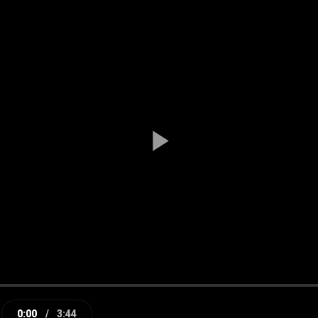
Play
Video
0:00
/
3:44