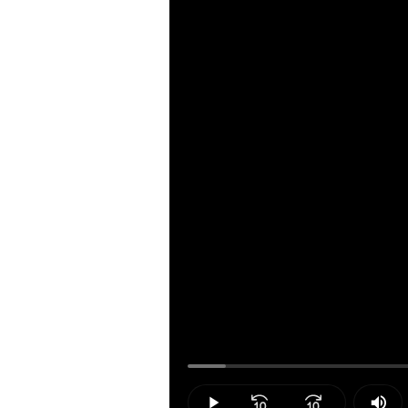
Loaded
:
4.41%