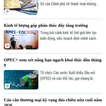
52 của Chính phủ về thanh toán không
dùng tiền mặt, nhiều ngân hàng đề xuất
được đóng tài khoản thanh toán không
phát sinh giao dịch trong một năm.
Kinh tế lượng góp phần thúc đẩy tăng trưởng
Trong bối cảnh kinh tế thế giới liên tục
biến động, việc hoạch định chính sách
dựa trên dữ liệu và bằng chứng khoa học
ngày càng trở nên quan trọng. Đó cũng là
thông điệp xuyên suốt Hội nghị châu Á
OPEC+ xem xét nâng hạn ngạch khai thác dầu tháng
của Hiệp hội Kinh tế lượng khu vực Đông
9
Á và Đông Nam Á năm 2026 (AMES
2026), vừa bế mạc hôm nay tại Hà Nội
Tổ chức Các nước Xuất khẩu Dầu mỏ
sau ba ngày làm việc.
(OPEC) và các đối tác, gọi chung là
OPEC+, dự kiến sẽ tiếp tục nâng hạn
ngạch khai thác dầu trong tháng 9 tại
cuộc họp trực tuyến diễn ra vào tối 2/8.
Cán cân thương mại kỳ vọng đảo chiều nửa cuối năm
Động thái này diễn ra trong bối cảnh căng
2026