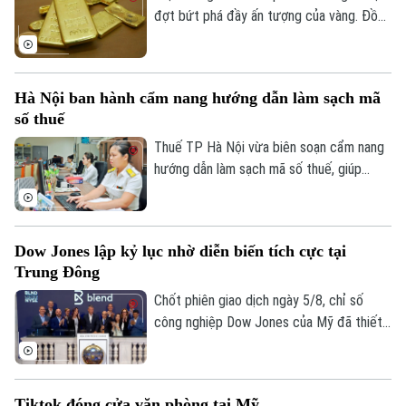
đợt bứt phá đầy ấn tượng của vàng. Đồng
USD suy yếu, lợi suất trái phiếu Kho bạc
Mỹ giảm và những tín hiệu tích cực từ
các cuộc đàm phán giữa Mỹ và Iran được
Hà Nội ban hành cẩm nang hướng dẫn làm sạch mã
cho là các yếu tố làm thay đổi tâm lý của
số thuế
giới đầu tư.
Thuế TP Hà Nội vừa biên soạn cẩm nang
hướng dẫn làm sạch mã số thuế, giúp
người nộp thuế nhận biết trạng thái mã số
thuế, xử lý các trường hợp cần cập nhật
thông tin và hạn chế phát sinh vướng mắc
Dow Jones lập kỷ lục nhờ diễn biến tích cực tại
trong quá trình thực hiện nghĩa vụ thuế.
Trung Đông
Chốt phiên giao dịch ngày 5/8, chỉ số
công nghiệp Dow Jones của Mỹ đã thiết
lập mức cao kỷ lục mới nhờ những tín hiệu
tiến triển hướng tới hòa bình tại khu vực
Trung Đông. Diễn biến này được kỳ vọng
Tiktok đóng cửa văn phòng tại Mỹ