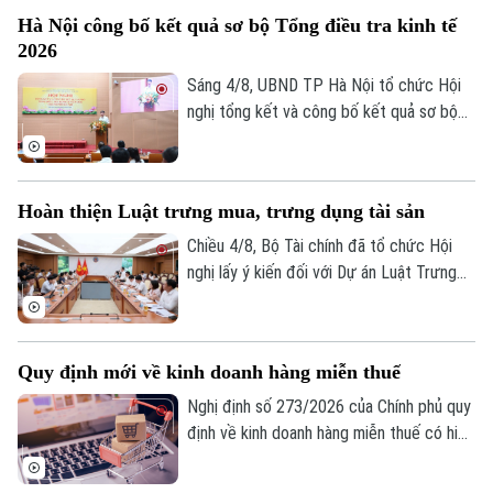
- xã hội. Đây là chỉ đạo của Phó Chủ tịch
Hà Nội công bố kết quả sơ bộ Tổng điều tra kinh tế
UBND thành phố Hà Nội Nguyễn Xuân
2026
Lưu, Trưởng Ban Chỉ đạo Tổng điều tra
kinh tế năm 2026 thành phố tại Hội nghị
Sáng 4/8, UBND TP Hà Nội tổ chức Hội
tổng kết và công bố kết quả sơ bộ Tổng
nghị tổng kết và công bố kết quả sơ bộ
điều tra kinh tế năm 2026.
Tổng điều tra kinh tế năm 2026. Hội nghị
do Phó Chủ tịch UBND thành phố Nguyễn
Xuân Lưu, Trưởng Ban Chỉ đạo Tổng điều
Hoàn thiện Luật trưng mua, trưng dụng tài sản
tra kinh tế năm 2026 thành phố Hà Nội
chủ trì.
Chiều 4/8, Bộ Tài chính đã tổ chức Hội
nghị lấy ý kiến đối với Dự án Luật Trưng
mua, trưng dụng tài sản (sửa đổi), nhằm
hoàn thiện cơ sở pháp lý về huy động
nguồn lực trong các tình huống cấp bách,
Quy định mới về kinh doanh hàng miễn thuế
đồng thời bảo đảm tốt hơn quyền sở hữu
tài sản của tổ chức, cá nhân.
Nghị định số 273/2026 của Chính phủ quy
định về kinh doanh hàng miễn thuế có hiệu
lực thi hành kể từ ngày 21/8/2026. Một
trong những điểm mới đáng chú ý của