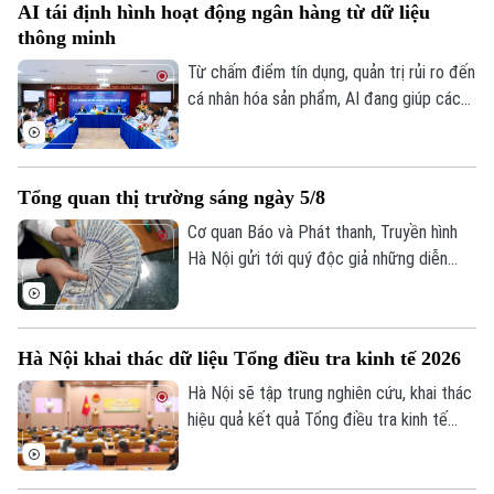
AI tái định hình hoạt động ngân hàng từ dữ liệu
sẽ là lần đầu tiên Nhật Bản cắt giảm thuế
thông minh
tiêu dùng kể từ khi sắc thuế này được áp
dụng vào năm 1989.
Từ chấm điểm tín dụng, quản trị rủi ro đến
cá nhân hóa sản phẩm, AI đang giúp các
tổ chức tín dụng nâng cao hiệu quả vận
hành và cải thiện trải nghiệm khách hàng.
Tuy nhiên, để AI phát huy giá trị, các
Tổng quan thị trường sáng ngày 5/8
chuyên gia cho rằng điều quan trọng nhất
vẫn là chất lượng dữ liệu, hành lang pháp
Cơ quan Báo và Phát thanh, Truyền hình
lý và cơ chế quản trị rủi ro phù hợp.
Hà Nội gửi tới quý độc giả những diễn
biến mới nhất của thị trường sáng nay
(5/8) với thông tin về giá vàng và tỷ giá
ngoại tệ.
Hà Nội khai thác dữ liệu Tổng điều tra kinh tế 2026
Hà Nội sẽ tập trung nghiên cứu, khai thác
hiệu quả kết quả Tổng điều tra kinh tế
năm 2026 để phục vụ hoạch định chính
sách, xây dựng kịch bản phát triển kinh tế