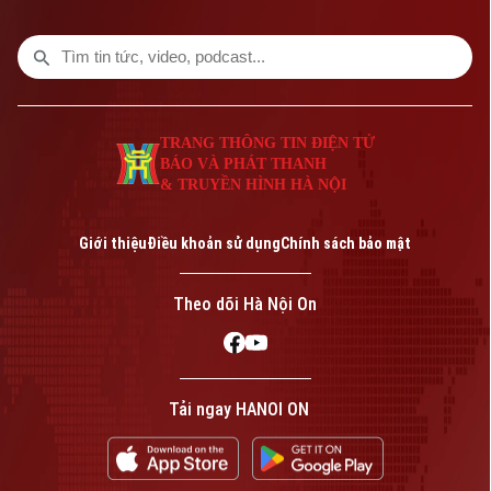
tệ Nhật Bản liên tục suy yếu, đe dọa đến
ổn định kinh tế khu vực.
TRANG THÔNG TIN ĐIỆN TỬ
BÁO VÀ PHÁT THANH
& TRUYỀN HÌNH HÀ NỘI
Giới thiệu
Điều khoản sử dụng
Chính sách bảo mật
Theo dõi Hà Nội On
Tải ngay HANOI ON