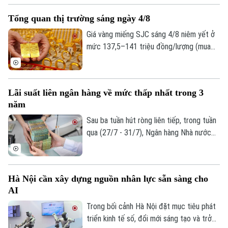
Nghị định này là quy định tạo thuận lợi cho
Tổng quan thị trường sáng ngày 4/8
người mua hàng miễn thuế thông qua việc
khai thác dữ liệu điện tử từ các cơ sở dữ
Giá vàng miếng SJC sáng 4/8 niêm yết ở
liệu quốc gia và cơ sở dữ liệu chuyên
mức 137,5–141 triệu đồng/lượng (mua
ngành.
vào-bán ra), tăng 500.000 đồng/lượng
chiều mua và duy trì ổn định chiều bán so
với ngày 3/8. Đối với vàng nhẫn niêm yết
Lãi suất liên ngân hàng về mức thấp nhất trong 3
mức 136,5–140,5 triệu đồng/lượng (mua
năm
vào-bán ra), duy trì ổn định ở cả hai chiều
so với 3/8. Giá vàng thế giới sáng 4/8 giao
Sau ba tuần hút ròng liên tiếp, trong tuần
dịch quanh mức 4.055,5 USD/ounce, tăng
qua (27/7 - 31/7), Ngân hàng Nhà nước
1 USD/ounce so với cùng thời điểm 3/8.
đã quay đầu bơm ròng 12.323 tỷ đồng với
hai phiên hút ròng đầu tuần và ba phiên
bơm ròng cuối tuần. Lãi suất liên ngân
Hà Nội cần xây dựng nguồn nhân lực sẵn sàng cho
hàng qua đêm về dưới ngưỡng 1%/năm là
AI
tín hiệu cho thấy áp lực thanh khoản hệ
thống đã giảm mạnh, đặc biệt ở các kỳ
Trong bối cảnh Hà Nội đặt mục tiêu phát
hạn rất ngắn.
triển kinh tế số, đổi mới sáng tạo và trở
Liên hệ đường dây nóng (bấm để gọi)