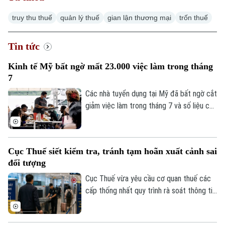
truy thu thuế
quản lý thuế
gian lận thương mại
trốn thuế
Tin tức
Xu hướng
Kinh tế Mỹ bất ngờ mất 23.000 việc làm trong tháng
7
Các nhà tuyển dụng tại Mỹ đã bất ngờ cắt
giảm việc làm trong tháng 7 và số liệu của
các tháng trước đó cũng bị điều chỉnh
giảm, cho thấy thị trường lao động đang
đối mặt với nhiều thách thức sau đà tăng
Cục Thuế siết kiểm tra, tránh tạm hoãn xuất cảnh sai
trưởng bất ngờ vào đầu năm nay.
đối tượng
Cục Thuế vừa yêu cầu cơ quan thuế các
cấp thống nhất quy trình rà soát thông tin
người nộp thuế trước khi áp dụng biện
pháp tạm hoãn xuất cảnh. Mục tiêu là bảo