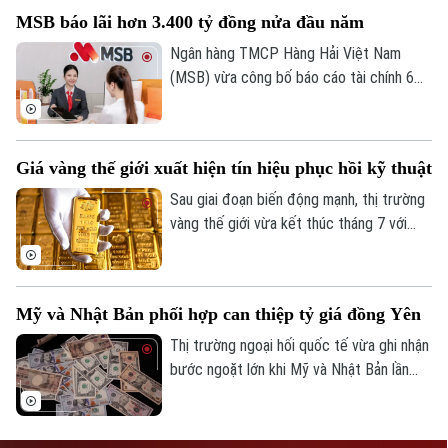
ông Lộc rời vị trí, Ban điều hành Eximbank
MSB báo lãi hơn 3.400 tỷ đồng nửa đầu năm
còn 6 thành viên.
Ngân hàng TMCP Hàng Hải Việt Nam
(MSB) vừa công bố báo cáo tài chính 6
tháng đầu năm 2026 với lợi nhuận trước
thuế đạt hơn 3.400 tỷ đồng. Tổng tài sản
của ngân hàng đạt gần 441.000 tỷ đồng,
Giá vàng thế giới xuất hiện tín hiệu phục hồi kỹ thuật
tăng hơn 8% so với cuối năm 2025.
Sau giai đoạn biến động mạnh, thị trường
vàng thế giới vừa kết thúc tháng 7 với
những tín hiệu phục hồi kỹ thuật đáng chú
ý. Dù giá thế giới vừa trải qua một phiên
giảm sâu, song các chuyên gia nhận định
Mỹ và Nhật Bản phối hợp can thiệp tỷ giá đồng Yên
kim loại quý đang dần hình thành nền giá
vững chắc, tạo tiền đề cho khả năng đảo
Thị trường ngoại hối quốc tế vừa ghi nhận
chiều trong trung hạn.
bước ngoặt lớn khi Mỹ và Nhật Bản lần
đầu tiên sau gần 30 năm phối hợp can
thiệp trực tiếp để hỗ trợ đồng Yên. Động
thái này diễn ra trong bối cảnh đồng nội