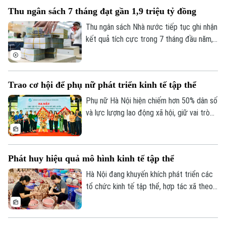
đảm đúng đối tượng, đúng điều kiện,
Thu ngân sách 7 tháng đạt gần 1,9 triệu tỷ đồng
đồng thời bảo vệ quyền và lợi ích hợp
pháp của người nộp thuế.
Thu ngân sách Nhà nước tiếp tục ghi nhận
kết quả tích cực trong 7 tháng đầu năm,
đạt gần 1,9 triệu tỷ đồng, tương đương
gần 75% dự toán cả năm. Trong khi đó,
tiến độ giải ngân vốn đầu tư công vẫn còn
Trao cơ hội để phụ nữ phát triển kinh tế tập thể
chậm, đặt ra yêu cầu đẩy nhanh thực hiện
trong những tháng cuối năm.
Phụ nữ Hà Nội hiện chiếm hơn 50% dân số
và lực lượng lao động xã hội, giữ vai trò
quan trọng trên nhiều lĩnh vực phát triển
kinh tế - xã hội của Thủ đô. Trong khu vực
kinh tế tập thể, ngày càng nhiều phụ nữ
Phát huy hiệu quả mô hình kinh tế tập thể
mạnh dạn thay đổi tư duy sản xuất, ứng
dụng khoa học công nghệ, chuyển đổi số
Hà Nội đang khuyến khích phát triển các
để nâng cao giá trị sản phẩm.
tổ chức kinh tế tập thể, hợp tác xã theo
hướng hiệu quả, đa dạng về quy mô và lĩnh
vực hoạt động. Thành phố cũng ưu tiên
hỗ trợ các mô hình hợp tác xã tiêu biểu,