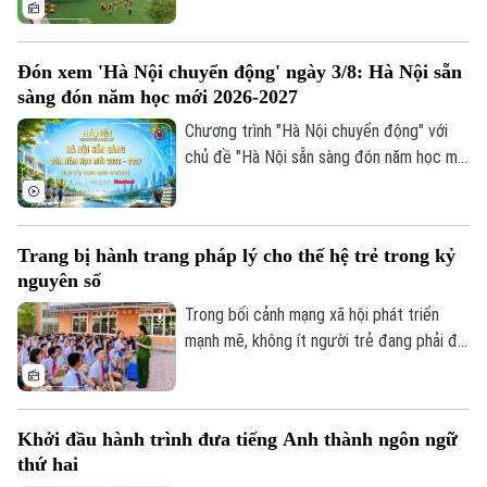
bộ trước khai giảng. Việc chủ động chuẩn
bị hạ tầng trường lớp được kỳ vọng sẽ
Đón xem 'Hà Nội chuyển động' ngày 3/8: Hà Nội sẵn
giải tỏa sức ép cho các phụ huynh, đồng
sàng đón năm học mới 2026-2027
thời tạo đà bứt phá cho năm học mới.
Chương trình "Hà Nội chuyển động" với
chủ đề "Hà Nội sẵn sàng đón năm học mới
2026-2027" sẽ phát sóng trực tiếp trên
các nền tảng của Cơ quan Báo và phát
thanh, truyền hình Hà Nội vào 19h hôm
Trang bị hành trang pháp lý cho thế hệ trẻ trong kỷ
nay, ngày 3/8.
nguyên số
Trong bối cảnh mạng xã hội phát triển
mạnh mẽ, không ít người trẻ đang phải đối
mặt với những cám dỗ, áp lực và những
"cái bẫy pháp lý" mà đôi khi chính các em
không nhận ra. Điều đó đặt ra yêu cầu cấp
Khởi đầu hành trình đưa tiếng Anh thành ngôn ngữ
thiết phải trang bị cho thanh thiếu niên
thứ hai
Bản quyền thuộc về Cơ quan Báo và Phát thanh Truyền hình Hà Nội Giấy
không chỉ kiến thức pháp luật mà còn kỹ