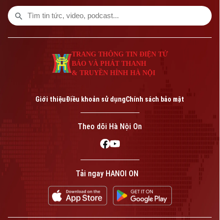
phố sẽ quản lý bữa ăn bán trú của học
sinh bằng Hệ thống Hanoi Check.
TRANG THÔNG TIN ĐIỆN TỬ
BÁO VÀ PHÁT THANH
& TRUYỀN HÌNH HÀ NỘI
Giới thiệu
Điều khoản sử dụng
Chính sách bảo mật
Theo dõi Hà Nội On
Tải ngay HANOI ON