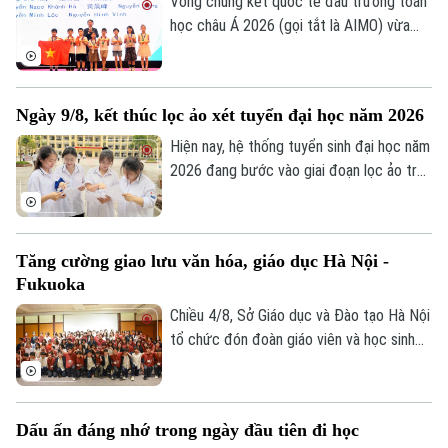
Phó Bí thư Đảng ủy Công an Trung ương,
Vòng chung kết quốc tế đấu trường toán
Thứ trưởng Bộ Công an; GS.TS Lê Quân,
học châu Á 2026 (gọi tắt là AIMO) vừa
Thứ trưởng Bộ Giáo dục và Đào tạo.
kết thúc. Hà Nội là đơn vị có số lượng thí
sinh đạt giải nhiều nhất với 105 em. Cuộc
thi là sự kiện thường niên do Báo Tiền
Ngày 9/8, kết thúc lọc ảo xét tuyển đại học năm 2026
phong phối hợp với Đại học Bách Khoa Hà
Theo dõi Hà Nội On
Nội tổ chức.
Hiện nay, hệ thống tuyển sinh đại học năm
2026 đang bước vào giai đoạn lọc ảo trên
phạm vi toàn quốc. Việc lọc ảo được
thực hiện 6 lần theo quy trình và sẽ kết
thúc vào ngày 9/8.
Tăng cường giao lưu văn hóa, giáo dục Hà Nội -
Fukuoka
Chiều 4/8, Sở Giáo dục và Đào tạo Hà Nội
tổ chức đón đoàn giáo viên và học sinh
tỉnh Fukuoka, Nhật Bản đến học tập, tìm
hiểu văn hóa, cuộc sống của người Việt
Nam.
Dấu ấn đáng nhớ trong ngày đầu tiên đi học