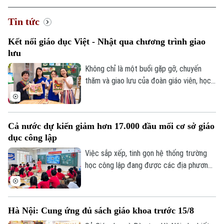
Tin tức
Kết nối giáo dục Việt - Nhật qua chương trình giao
lưu
Không chỉ là một buổi gặp gỡ, chuyến
thăm và giao lưu của đoàn giáo viên, học
sinh Nhật Bản tại Trường THCS Thành
Công, Hà Nội còn mở ra cơ hội để học
sinh hai nước hiểu hơn về văn hóa, giáo
Cả nước dự kiến giảm hơn 17.000 đầu mối cơ sở giáo
dục và cùng vun đắp tình hữu nghị từ
dục công lập
những trải nghiệm thực tế ngay trong môi
trường học đường.
Việc sắp xếp, tinh gọn hệ thống trường
học công lập đang được các địa phương
đẩy nhanh trước năm học mới. Theo Bộ
Giáo dục và Đào tạo, sau khi hoàn thành
phương án sắp xếp, cả nước dự kiến giảm
Hà Nội: Cung ứng đủ sách giáo khoa trước 15/8
hơn 17.000 đầu mối cơ sở giáo dục công