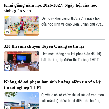
nghiệp cần không chỉ là người biết làm
Tư vấn sức khỏe
Khai giảng năm học 2026-2027: Ngày hội của học
Quần vợt
nghề, mà còn là người có năng lực thích
Tin tức
Đã phát sóng
sinh, giáo viên
ứng, học hỏi và sẵn sàng đảm nhận những
Golf
vai trò mới.
Để ngày khai giảng thực sự là ngày hội
Sao
của học sinh và giáo viên, Chính phủ vừa
ban hành kế hoạch yêu cầu các bộ, ngành,
Điện ảnh
địa phương tập trung cao độ chuẩn bị mọi
điều kiện, từ đội ngũ giáo viên, cơ sở vật
Thời trang
328 thí sinh chuyên Tuyên Quang sẽ thi lại
chất đến sách giáo khoa, bảo đảm không
học sinh nào bị bỏ lại phía sau.
Âm nhạc
Hơn một tháng sau khi phát hiện dấu hiệu
bất thường tại điểm thi Trường THPT
Chuyên Tuyên Quang, Bộ Giáo dục và Đào
tạo đã công bố phương án xử lý.
Không để sai phạm làm ảnh hưởng niềm tin vào kỳ
thi tốt nghiệp THPT
Quyết định tổ chức thi lại tất cả các môn
với toàn bộ thí sinh tại điểm thi Trường
THPT chuyên Tuyên Quang được đưa ra