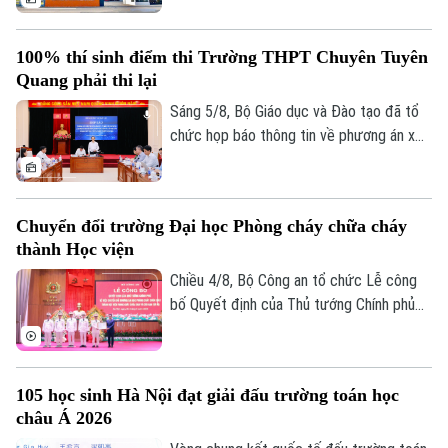
trên cơ sở kết quả điều tra ban đầu của
Bộ Công an, ý kiến của các cơ quan liên
100% thí sinh điểm thi Trường THPT Chuyên Tuyên
quan và quy chế thi hiện hành, nhằm bảo
Quang phải thi lại
đảm sự công bằng, minh bạch của kỳ thi
tốt nghiệp THPT, đồng thời bảo vệ quyền
Sáng 5/8, Bộ Giáo dục và Đào tạo đã tổ
lợi của các thí sinh và giữ vững niềm tin
chức họp báo thông tin về phương án xử
của xã hội đối với kỳ thi.
lý đối với thí sinh tại điểm thi Trường
THPT Chuyên Tuyên Quang trong Kỳ thi
tốt nghiệp THPT năm 2026. Theo đó,
Chuyển đổi trường Đại học Phòng cháy chữa cháy
toàn bộ thí sinh tại điểm thi này sẽ thi lại
thành Học viện
tất cả các môn.
Chiều 4/8, Bộ Công an tổ chức Lễ công
bố Quyết định của Thủ tướng Chính phủ
về việc chuyển đổi Trường Đại học Phòng
cháy chữa cháy thành Học viện Phòng
cháy chữa cháy và Cứu nạn cứu hộ. Tới
105 học sinh Hà Nội đạt giải đấu trường toán học
dự và chỉ đạo buổi lễ Thượng tướng, TS
châu Á 2026
Lê Quốc Hùng, Ủy viên Trung ương Đảng,