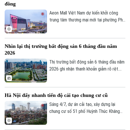
đồng
Aeon Mall Việt Nam dự kiến khởi công
trung tâm thương mại mới tại phường Phủ
Lý, tỉnh Ninh Bình vào đầu tháng 8 tới. Dự
án có tổng vốn đầu tư khoảng 940 tỷ
đồng, dự kiến đi vào hoạt động từ quý IV
Nhìn lại thị trường bất động sản 6 tháng đầu năm
năm 2027.
2026
Thị trường bất động sản 6 tháng đầu năm
2026 ghi nhận thanh khoản giảm rõ rệt.
Liên hệ đường dây nóng (bấm để gọi)
Tuy nhiên, đây không đơn thuần là dấu
Tòa soạn
Tòa soạn
hiệu trầm lắng. Dưới tác động của hành
lang pháp lý mới, chính sách tín dụng thận
0865.116.699 (hotline)
0865.116.699
Hà Nội đẩy nhanh tiến độ cải tạo chung cư cũ
trọng hơn và áp lực chi phí tài chính, thị
trường đang bước vào giai đoạn sàng lọc
Sáng 4/7, dự án cải tạo, xây dựng lại
mạnh.
chung cư số 51 phố Huỳnh Thúc Kháng
(phường Láng) đã chính thức được khởi
công. Đây là một trong những dự án có ý