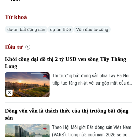
Từ khoá
dự án bất động sản
dự án BĐS
Vốn đầu tư công
Đầu tư
Khởi công đại đô thị 2 tỷ USD ven sông Tây Thăng
Long
Thị trường bất động sản phía Tây Hà Nội
tiếp tục tăng nhiệt với sự góp mặt của dự
án Noble Rivera do Sunshine Group làm
chủ đầu tư. Được chính thức khởi công
sáng 1/8 trên trục giao thông huyết mạch
Dòng vốn vẫn là thách thức của thị trường bất động
Tây Thăng Long với quy mô vốn 2 tỷ USD,
sản
dự án hứa hẹn sẽ giải cơn khát nguồn
cung phân khúc cao cấp tại khu vực.
Theo Hội Môi giới Bất động sản Việt Nam
(VARS), trong nửa cuối năm 2026 sẽ có