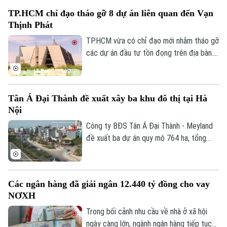
nghĩa quan trọng trong chương trình cải
TP.HCM chỉ đạo tháo gỡ 8 dự án liên quan đến Vạn
tạo, xây dựng lại các khu chung cư cũ
Thịnh Phát
trên địa bàn Thủ đô, góp phần hiện thực
hóa chủ trương của Đảng, Nhà nước và
TP.HCM vừa có chỉ đạo mới nhằm tháo gỡ
Thành phố về chỉnh trang đô thị, nâng cao
các dự án đầu tư tồn đọng trên địa bàn.
chất lượng cuộc sống của nhân dân.
Đáng chú ý, có 8 dự án liên quan đến Tập
đoàn Vạn Thịnh Phát được yêu cầu rà
soát, đề xuất phương án xử lý để sớm
Tân Á Đại Thành đề xuất xây ba khu đô thị tại Hà
khơi thông nguồn lực phát triển.
Nội
Công ty BĐS Tân Á Đại Thành - Meyland
đề xuất ba dự án quy mô 764 ha, tổng
vốn khoảng 47.000 tỷ đồng tại Hà Nội.
Trong đó, dự án có quy mô lớn nhất là khu
đô thị mới Bắc Hồng, xã Phúc Thịnh, diện
Các ngân hàng đã giải ngân 12.440 tỷ đồng cho vay
tích 282 ha, với tổng mức đầu tư dự kiến
NƠXH
18.000 tỷ đồng.
Trong bối cảnh nhu cầu về nhà ở xã hội
ngày càng lớn, ngành ngân hàng tiếp tục