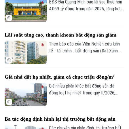
thanh khoản thị trường trong nửa đầu năm
BĐS Đại Quang Minh báo lãi sau thuế hơn
nay giảm mạnh.
4.069 tỷ đồng trong năm 2025, tăng hơn
20 lần so với năm trước. Cùng với đó, vốn
chủ sở hữu của doanh nghiệp cũng tăng
gần gấp đôi, lên hơn 32.200 tỷ đồng.
Lãi suất tăng cao, thanh khoản bất động sản giảm
Theo báo cáo của Viện Nghiên cứu kinh
tế - tài chính - bất động sản (Dat Xanh
Services), lãi suất vay mua nhà trong 6
tháng đầu năm 2026 phổ biến ở mức cao,
khoảng 12 - 14%/năm, song nhiều khoản
Giá nhà đất hạ nhiệt, giảm cả chục triệu đồng/m²
vay thả nổi đã lên tới 15 - 16%/năm.
Giá nhiều phân khúc bất động sản đã
đồng loạt hạ nhiệt trong quý II/2026,
trong đó nhà mặt phố và nhà riêng ghi
nhận mức giảm từ 9-12 triệu đồng/m²,
còn đất nền và biệt thự giảm 1-5 triệu
Ba tác động định hình lại thị trường bất động sản
đồng/m².
Các chuyên gia nhận định, thị trường bất