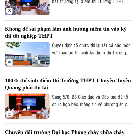
bất thường tại điểm thi Trường THPT
Chuyên Tuyên Quang, Bộ Giáo dục và Đào
tạo đã công bố phương án xử lý.
Không để sai phạm làm ảnh hưởng niềm tin vào kỳ
thi tốt nghiệp THPT
Quyết định tổ chức thi lại tất cả các môn
với toàn bộ thí sinh tại điểm thi Trường
THPT chuyên Tuyên Quang được đưa ra
trên cơ sở kết quả điều tra ban đầu của
Bộ Công an, ý kiến của các cơ quan liên
100% thí sinh điểm thi Trường THPT Chuyên Tuyên
quan và quy chế thi hiện hành, nhằm bảo
Quang phải thi lại
đảm sự công bằng, minh bạch của kỳ thi
tốt nghiệp THPT, đồng thời bảo vệ quyền
Sáng 5/8, Bộ Giáo dục và Đào tạo đã tổ
lợi của các thí sinh và giữ vững niềm tin
chức họp báo thông tin về phương án xử
của xã hội đối với kỳ thi.
lý đối với thí sinh tại điểm thi Trường
THPT Chuyên Tuyên Quang trong Kỳ thi
tốt nghiệp THPT năm 2026. Theo đó,
Chuyển đổi trường Đại học Phòng cháy chữa cháy
toàn bộ thí sinh tại điểm thi này sẽ thi lại