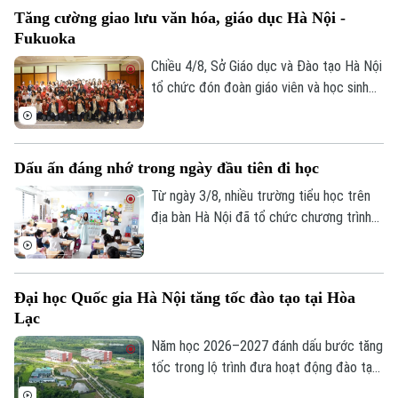
thúc vào ngày 9/8.
Tăng cường giao lưu văn hóa, giáo dục Hà Nội -
Fukuoka
Chiều 4/8, Sở Giáo dục và Đào tạo Hà Nội
tổ chức đón đoàn giáo viên và học sinh
tỉnh Fukuoka, Nhật Bản đến học tập, tìm
hiểu văn hóa, cuộc sống của người Việt
Nam.
Dấu ấn đáng nhớ trong ngày đầu tiên đi học
Từ ngày 3/8, nhiều trường tiểu học trên
địa bàn Hà Nội đã tổ chức chương trình
đón học sinh lớp 1 trong không khí rộn
ràng, ấm áp. Đây là cột mốc đánh dấu
bước chuyển quan trọng của các em từ
Đại học Quốc gia Hà Nội tăng tốc đào tạo tại Hòa
bậc mầm non lên tiểu học, mở đầu hành
Lạc
trình chinh phục tri thức với nhiều trải
nghiệm mới.
Năm học 2026–2027 đánh dấu bước tăng
tốc trong lộ trình đưa hoạt động đào tạo
của Đại học Quốc gia Hà Nội lên Khu đô