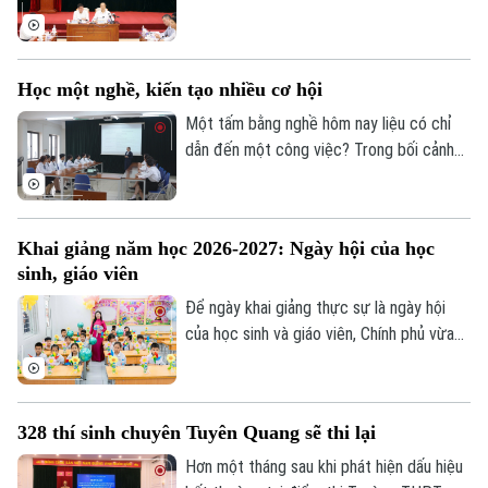
Chuyên Tuyên Quang, Bộ Giáo dục và Đào
tạo quyết định tổ chức thi lại tất cả các
môn đối với toàn bộ thí sinh tại điểm thi
Học một nghề, kiến tạo nhiều cơ hội
này. Thời gian thi lại dự kiến vào ngày 14
và 15/8.
Một tấm bằng nghề hôm nay liệu có chỉ
dẫn đến một công việc? Trong bối cảnh
thị trường lao động liên tục thay đổi, câu
trả lời đang dần khác đi. Điều doanh
nghiệp cần không chỉ là người biết làm
Khai giảng năm học 2026-2027: Ngày hội của học
nghề, mà còn là người có năng lực thích
sinh, giáo viên
ứng, học hỏi và sẵn sàng đảm nhận những
vai trò mới.
Để ngày khai giảng thực sự là ngày hội
của học sinh và giáo viên, Chính phủ vừa
ban hành kế hoạch yêu cầu các bộ, ngành,
địa phương tập trung cao độ chuẩn bị mọi
điều kiện, từ đội ngũ giáo viên, cơ sở vật
328 thí sinh chuyên Tuyên Quang sẽ thi lại
chất đến sách giáo khoa, bảo đảm không
học sinh nào bị bỏ lại phía sau.
Hơn một tháng sau khi phát hiện dấu hiệu