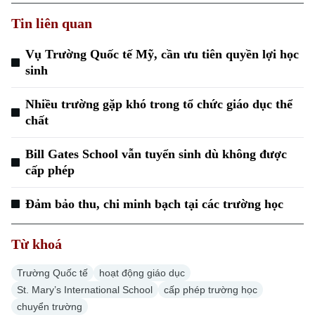
Tin liên quan
Vụ Trường Quốc tế Mỹ, cần ưu tiên quyền lợi học
sinh
Nhiều trường gặp khó trong tổ chức giáo dục thể
chất
Bill Gates School vẫn tuyển sinh dù không được
cấp phép
Chuyên mục
Đảm bảo thu, chi minh bạch tại các trường học
Thời sự
Từ khoá
Hà Nội
Hà Nội
Trường Quốc tế
hoạt động giáo dục
Chính trị
St. Mary’s International School
cấp phép trường học
Nhịp sống Hà Nội
Thế giới
chuyển trường