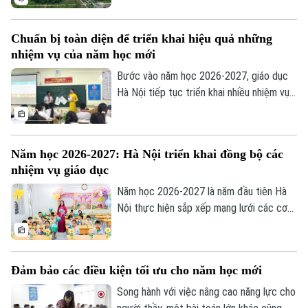
thị đại học Hòa Lạc. Dự kiến hơn 17.000
sinh viên của 11 đơn vị đào tạo sẽ học
Chuẩn bị toàn diện để triển khai hiệu quả những
tập tại đây, mở ra giai đoạn phát triển mới
nhiệm vụ của năm học mới
của mô hình đại học tập trung, hiện đại và
liên ngành.
Bước vào năm học 2026-2027, giáo dục
Hà Nội tiếp tục triển khai nhiều nhiệm vụ
trọng tâm như đổi mới chương trình,
chuyển đổi số, ứng dụng trí tuệ nhân tạo
(AI), giáo dục STEM và nâng cao chất
Năm học 2026-2027: Hà Nội triển khai đồng bộ các
lượng đội ngũ giáo viên. Để những chủ
nhiệm vụ giáo dục
trương này đi vào thực tiễn, vai trò của
các nhà trường là hết sức quan trọng.
Năm học 2026-2027 là năm đầu tiên Hà
Nội thực hiện sắp xếp mạng lưới các cơ
sở giáo dục công lập theo mô hình chính
quyền địa phương hai cấp. Cùng với đó,
ngành Giáo dục Thủ đô triển khai nhiều
Đảm bảo các điều kiện tối ưu cho năm học mới
nhiệm vụ trọng tâm như đổi mới chương
trình, chuyển đổi số, giáo dục STEM, ứng
Song hành với việc nâng cao năng lực cho
dụng trí tuệ nhân tạo (AI) và từng bước