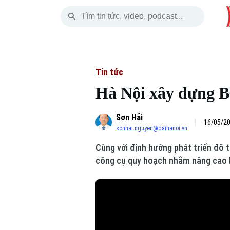
Thứ Bảy
THỜI SỰ
HÀ NỘI
THẾ GIỚI
08 Tháng 08, 2026
Hà Nội
Nhịp sống Hà Nộ
Tin tức
Tin tức
Hà Nội xây dựng B
Chính trị
Người Hà Nội
Quân s
Sơn Hải
Xã hội
Khoảnh khắc Hà 
Hồ sơ
16/05/20
sonhai.nguyen@daihanoi.vn
An ninh trật tự
Ẩm thực
Người V
Cùng với định hướng phát triển đô 
công cụ quy hoạch nhằm nâng cao k
Công nghệ
Skip Ad