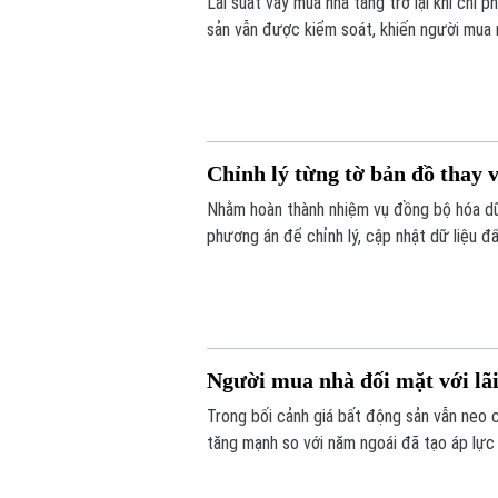
Lãi suất vay mua nhà tăng trở lại khi chi 
sản vẫn được kiểm soát, khiến người mua nh
Chỉnh lý từng tờ bản đồ thay v
Nhằm hoàn thành nhiệm vụ đồng bộ hóa dữ 
phương án để chỉnh lý, cập nhật dữ liệu đ
tờ bản đồ thay vì chỉnh lý từng thửa đất 
Người mua nhà đối mặt với lãi
Trong bối cảnh giá bất động sản vẫn neo 
tăng mạnh so với năm ngoái đã tạo áp lực 