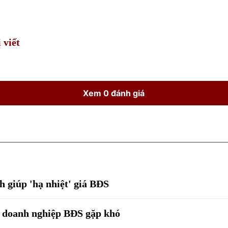
Time
 viết
Xem 0 đánh giá
 giúp 'hạ nhiệt' giá BĐS
g - doanh nghiệp BĐS gặp khó