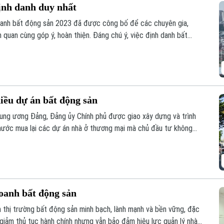
định danh duy nhất
doanh bất động sản 2023 đã được công bố để các chuyên gia,
 quan cùng góp ý, hoàn thiện. Đáng chú ý, việc định danh bất
của Luật lần này, đảm bảo mỗi bất động sản chỉ có duy nhất 1
hiều dự án bất động sản
ung ương Đảng, Đảng ủy Chính phủ được giao xây dựng và trình
nước mua lại các dự án nhà ở thương mại mà chủ đầu tư không
ua, đây được kỳ vọng sẽ góp phần khơi thông nguồn lực đất đai,
yên.
oanh bất động sản
n thị trường bất động sản minh bạch, lành mạnh và bền vững, đặc
 giảm thủ tục hành chính nhưng vẫn bảo đảm hiệu lực quản lý nhà