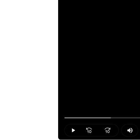
Loaded
:
15.95%
Play
Mut