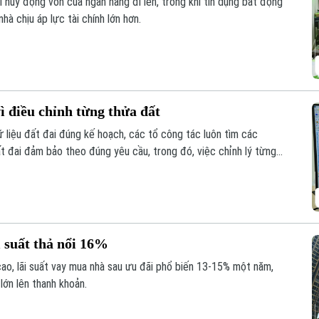
phí huy động vốn của ngân hàng đi lên, trong khi tín dụng bất động
à chịu áp lực tài chính lớn hơn.
ì điều chỉnh từng thửa đất
liệu đất đai đúng kế hoạch, các tổ công tác luôn tìm các
ất đai đảm bảo theo đúng yêu cầu, trong đó, việc chỉnh lý từng
như trước đây đã và đang được xem là giải pháp tối ưu.
 suất thả nổi 16%
cao, lãi suất vay mua nhà sau ưu đãi phổ biến 13-15% một năm,
lớn lên thanh khoản.