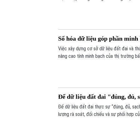
nước”. Đó là những nội dung được nhiều ch
thảo “Góp ý sửa đổi, bổ sung Luật kinh d
Số hóa dữ liệu góp phần minh 
Việc xây dựng cơ sở dữ liệu đất đai và t
nâng cao tính minh bạch của thị trường bấ
nối, cập nhật và chia sẻ đồng bộ.
Để dữ liệu đất đai "đúng, đủ, s
Để dữ liệu đất đai thực sự “đúng, đủ, sạch
lượng rà soát, đối chiếu và sự phối hợp c
dịch cao điểm 45 ngày, với mục tiêu chuẩ