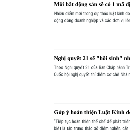
Mỗi bất động sản sẽ có 1 mã 
Nhiều điểm mới trong dự thảo luật kinh 
cộng đồng doanh nghiệp và các đơn vị liên
động sản sẽ được bổ sung vào điều khoản 
mã định danh.
Nghị quyết 21 sẽ "hồi sinh" n
Theo Nghị quyết 21 của Ban Chấp hành Tr
Quốc hội nghị quyết thí điểm cơ chế Nhà 
còn khả năng thực hiện. Nếu được thông q
bổ sung quỹ nhà ở và giảm lãng phí tài ngu
Góp ý hoàn thiện Luật Kinh d
“Tiếp tục hoàn thiện thể chế để phát triể
biệt là tập trung tháo gỡ điểm nghẽn, cắt