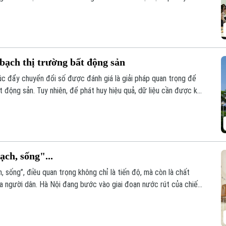
uyên gia, hiệp hội và doanh nghiệp đã đưa ra phân tích tại hội
oanh bất động sản 2023” tổ chức sáng 6/8.
bạch thị trường bất động sản
húc đẩy chuyển đổi số được đánh giá là giải pháp quan trọng để
t động sản. Tuy nhiên, để phát huy hiệu quả, dữ liệu cần được kết
ạch, sống"...
, sống”, điều quan trọng không chỉ là tiến độ, mà còn là chất
ủa người dân. Hà Nội đang bước vào giai đoạn nước rút của chiến
n hóa khoảng 4,1 triệu thửa đất và căn hộ trước ngày 25/8/2026.