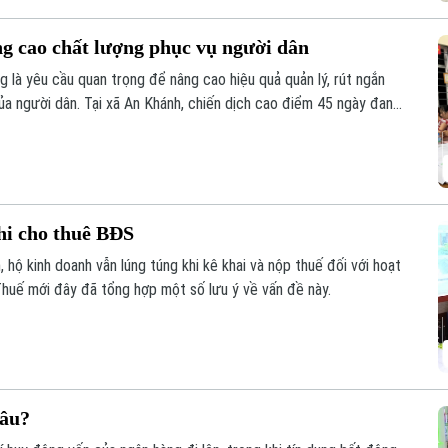
ng cao chất lượng phục vụ người dân
g là yêu cầu quan trọng để nâng cao hiệu quả quản lý, rút ngắn
ủa người dân. Tại xã An Khánh, chiến dịch cao điểm 45 ngày đang
ừng khu dân cư, với sự vào cuộc của cả hệ thống chính trị và sự
hi cho thuê BĐS
 hộ kinh doanh vẫn lúng túng khi kê khai và nộp thuế đối với hoạt
huế mới đây đã tổng hợp một số lưu ý về vấn đề này.
đâu?