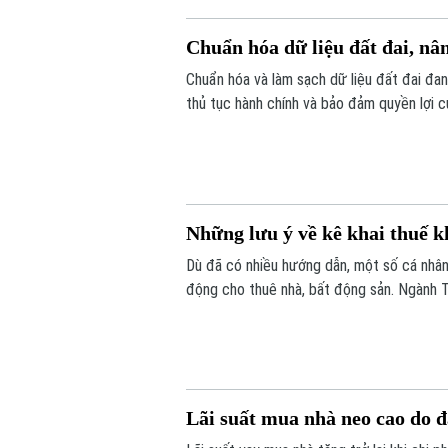
Chuẩn hóa dữ liệu đất đai, nâ
Chuẩn hóa và làm sạch dữ liệu đất đai đan
thủ tục hành chính và bảo đảm quyền lợi c
được triển khai đồng loạt từ từng thôn, t
đồng thuận của người dân.
Những lưu ý về kê khai thuế k
Dù đã có nhiều hướng dẫn, một số cá nhân,
động cho thuê nhà, bất động sản. Ngành T
Lãi suất mua nhà neo cao do 