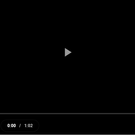
Play
Video
0:00
/
1:02
e
Current
Duration