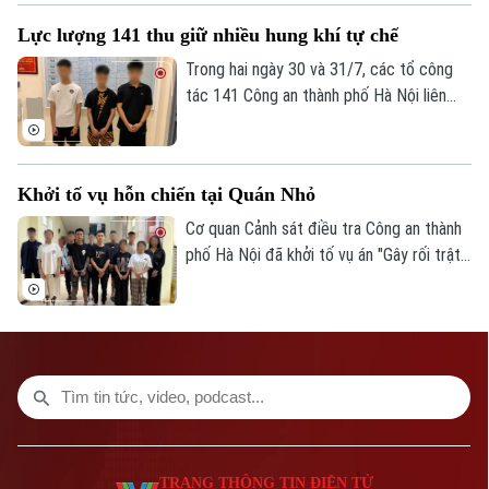
Số 3-5 Huỳnh Thúc Kháng-Phường Láng-Hà Nội
cáo buộc liên quan gần 320 tỷ đồng trong
Lực lượng 141 thu giữ nhiều hung khí tự chế
đường dây lừa đảo của Phó Đức Nam
Giám đốc: VŨ MINH TUẤN
(Mr. Pips).
Trong hai ngày 30 và 31/7, các tổ công
Phó Giám đốc: Nguyễn Kim Khiêm, Nguyễn Minh Đức, Nguyễn Thành Lợi
tác 141 Công an thành phố Hà Nội liên
tiếp phát hiện nhiều thanh, thiếu niên tàng
trữ hung khí, thu giữ 1 dao phóng và 4
thanh kiếm, kịp thời ngăn chặn nguy cơ
Khởi tố vụ hỗn chiến tại Quán Nhỏ
gây mất an ninh trật tự.
Cơ quan Cảnh sát điều tra Công an thành
phố Hà Nội đã khởi tố vụ án "Gây rối trật
tự công cộng" để điều tra vụ hỗn chiến
xảy ra tại nhà hàng Quán Nhỏ trên phố
Vĩnh Tuy, khiến một người bị thương.
TRANG THÔNG TIN ĐIỆN TỬ