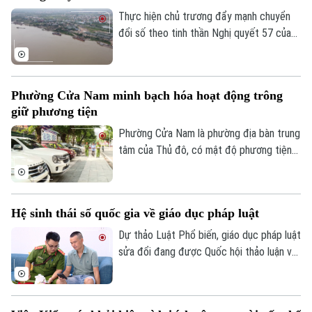
Thực hiện chủ trương đẩy mạnh chuyển
đổi số theo tinh thần Nghị quyết 57 của
Theo dõi Hà Nội On
Trung ương, lực lượng Cảnh sát đường
thủy - Công an Thành phố Hà Nội đã hoàn
thành việc số hóa toàn bộ bến thủy nội
Phường Cửa Nam minh bạch hóa hoạt động trông
địa, bến bãi tập kết vật liệu xây dựng trên
giữ phương tiện
tuyến quản lý.
Phường Cửa Nam là phường địa bàn trung
tâm của Thủ đô, có mật độ phương tiện
lớn với nhiều bệnh viện, trường học, cơ
quan, trung tâm dịch vụ khiến nhu cầu gửi
xe tăng cao. Thời gian qua, phường Cửa
Hệ sinh thái số quốc gia về giáo dục pháp luật
Nam đã triển khai đồng bộ nhiều giải pháp
nhằm quản lý chặt chẽ các điểm trông giữ
Dự thảo Luật Phổ biến, giáo dục pháp luật
phương tiện, góp phần lập lại trật tự đô
sửa đổi đang được Quốc hội thảo luận với
thị và tạo thuận lợi cho người dân.
định hướng chuyển tư duy từ quản lý sang
phục vụ, lấy người dân làm trung tâm.
Điểm nhấn quan trọng nhất là yêu cầu xây