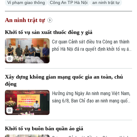
Vi phạm giao thông
Công An TP Hà Nội
an ninh trật tự
An ninh trật tự
Khởi tố vụ sản xuất thuốc đông y giả
Cơ quan Cảnh sát điều tra Công an thành
phố Hà Nội đã ra quyết định khởi tố vụ án,
khởi tố bị can đối với Hà Quang Phước
(SN 1952, trú phường Dương Nội, Hà Nội)
và Bùi Thị Tiết (SN 1988, trú xã Dũng
Xây dựng không gian mạng quốc gia an toàn, chủ
Tiến, tỉnh Phú Thọ) về hành vi "Sản xuất,
động
buôn bán hàng giả là thuốc chữa bệnh"
theo khoản 1, Điều 194 Bộ luật Hình sự.
Hưởng ứng Ngày An ninh mạng Việt Nam,
sáng 6/8, Ban Chỉ đạo an ninh mạng quốc
gia tổ chức Phiên họp thường kỳ theo
hình thức trực tiếp kết hợp trực tuyến
đến điểm cầu 34 tỉnh, thành phố.
Khởi tố vụ buôn bán quần áo giả