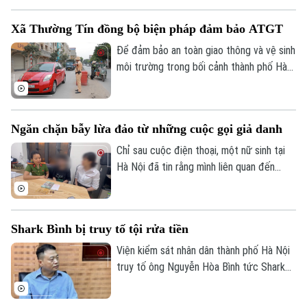
đã chỉ đạo các lực lượng chức năng đồng
Xã Thường Tín đồng bộ biện pháp đảm bảo ATGT
loạt ra quân chấn chỉnh, xử lý nghiêm các
vi phạm về trật tự đô thị.
Để đảm bảo an toàn giao thông và vệ sinh
môi trường trong bối cảnh thành phố Hà
Nội hiện đang triển khai thi công nhiều
công trình trọng điểm, chính quyền xã
Thường Tín đã phối hợp với các cơ quan
Ngăn chặn bẫy lừa đảo từ những cuộc gọi giả danh
chức năng triển khai đồng bộ nhiều giải
pháp nhằm hạn chế tình trạng ô nhiễm môi
Chỉ sau cuộc điện thoại, một nữ sinh tại
trường.
Hà Nội đã tin rằng mình liên quan đến
đường dây ma túy và phải chứng minh sự
trong sạch bằng cách chuyển tiền vào tài
khoản do các đối tượng chỉ định. May
Shark Bình bị truy tố tội rửa tiền
Bản quyền thuộc về Cơ quan Báo và Phát thanh Truyền hình Hà Nội Giấy
mắn, sự cảnh giác của nhân viên cửa hàng
phép số: Số 63/GP-TTDT, cấp ngày 10/05/2023
vàng cùng sự vào cuộc kịp thời của lực
Viện kiểm sát nhân dân thành phố Hà Nội
lượng Công an đã ngăn chặn kịp thời vụ
truy tố ông Nguyễn Hòa Bình tức Shark
TRANG THÔNG TIN ĐIỆN TỬ
lừa đảo.
Bình, Chủ tịch Hội đồng quản trị Công ty
CỦA CƠ QUAN BÁO VÀ PHÁT THANH TRUYỀN HÌNH HÀ NỘI
cổ phần Ngân Lượng, về tội "Rửa tiền" với