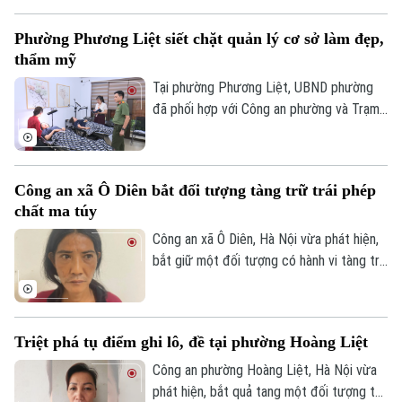
nguy hiểm như lạng lách, đánh võng, bốc
Đã phát sóng
đầu xe..., lực lượng Cảnh sát giao thông
Golf
Phường Phương Liệt siết chặt quản lý cơ sở làm đẹp,
Sao
Hà Nội đang tăng cường tuần tra, kiểm
thẩm mỹ
soát và xử lý nghiêm các trường hợp vi
Điện ảnh
phạm.
Tại phường Phương Liệt, UBND phường
đã phối hợp với Công an phường và Trạm
Thời trang
Y tế thành lập đoàn kiểm tra liên ngành,
tiến hành kiểm tra đột xuất nhiều cơ sở
Âm nhạc
spa, chăm sóc da và thẩm mỹ trên địa
Công an xã Ô Diên bắt đối tượng tàng trữ trái phép
bàn nhằm kịp thời phát hiện, chấn chỉnh
chất ma túy
các vi phạm, bảo đảm quyền lợi và an toàn
cho người dân.
Công an xã Ô Diên, Hà Nội vừa phát hiện,
bắt giữ một đối tượng có hành vi tàng trữ
trái phép chất ma túy. Đối tượng là
Nguyễn Văn Dũng, sinh năm 1979, bị phát
hiện đang tang trữ 0,441 gam heroin tại
Triệt phá tụ điểm ghi lô, đề tại phường Hoàng Liệt
khu vực ngã ba đường Thượng Hội - Tân
Lập.
Công an phường Hoàng Liệt, Hà Nội vừa
phát hiện, bắt quả tang một đối tượng tổ