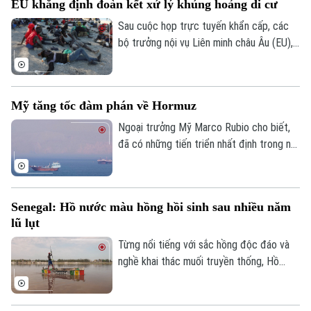
EU khẳng định đoàn kết xử lý khủng hoảng di cư
Sau cuộc họp trực tuyến khẩn cấp, các
bộ trưởng nội vụ Liên minh châu Âu (EU),
ngày 4/8, khẳng định đoàn kết mạnh mẽ
với Tây Ban Nha trước việc làn sóng
người di cư ồ ạt tràn vào vùng lãnh thổ
Mỹ tăng tốc đàm phán về Hormuz
Ceuta của nước này.
Ngoại trưởng Mỹ Marco Rubio cho biết,
đã có những tiến triển nhất định trong nỗ
lực nhằm bảo đảm tự do hàng hải qua eo
biển Hormuz, song Mỹ và Iran vẫn chưa
đạt được thỏa thuận cuối cùng.
Senegal: Hồ nước màu hồng hồi sinh sau nhiều năm
lũ lụt
Từng nổi tiếng với sắc hồng độc đáo và
nghề khai thác muối truyền thống, Hồ
nước màu hồng Retba ở Senegal đã trải
qua giai đoạn lao đao sau trận lũ lớn năm