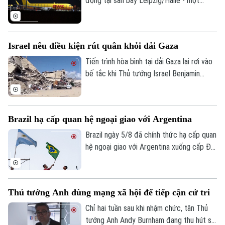
động tại sân bay Leipzig/Halle - một
kẹo mộc qua lớn nhất từ trước đến nay.
trong những trung tâm vận chuyển hàng
Âm nhạc
hóa lớn nhất của nước này, đã bị gián
đoạn trong đêm sau khi có báo cáo về
Israel nêu điều kiện rút quân khỏi dải Gaza
các vật thể bay xuất hiện gần khu vực sân
bay và đường băng.
Tiến trình hòa bình tại dải Gaza lại rơi vào
bế tắc khi Thủ tướng Israel Benjamin
Netanyahu vừa đưa ra lập trường cứng
rắn về điều kiện rút quân. Tuyên bố này
được đưa ra ngay sau khi lực lượng
Brazil hạ cấp quan hệ ngoại giao với Argentina
Hamas chấp thuận lộ trình giải giáp vũ khí
do Hội đồng Hòa bình quốc tế đề xuất,
Brazil ngày 5/8 đã chính thức hạ cấp quan
cho thấy sự chia rẽ sâu sắc về trình tự
hệ ngoại giao với Argentina xuống cấp Đại
thực thi thỏa thuận ngừng bắn giữa các
biện lâm thời. Diễn biến này đánh dấu rạn
bên.
nứt nghiêm trọng giữa hai nền kinh tế lớn
nhất Mỹ Latinh. Trong bối cảnh lãnh đạo
Thủ tướng Anh dùng mạng xã hội để tiếp cận cử tri
hai nước chưa từng tổ chức bất kỳ cuộc
gặp song phương nào kể từ khi Tổng
Chỉ hai tuần sau khi nhậm chức, tân Thủ
thống Argentina Javier Milei nhậm chức
tướng Anh Andy Burnham đang thu hút sự