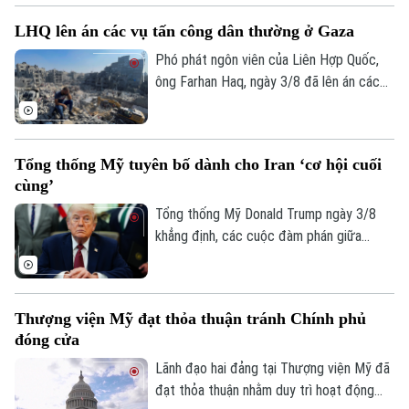
nổi tiếng, tạo cơ sở để tiến hành các thủ
LHQ lên án các vụ tấn công dân thường ở Gaza
tục đưa thi thể nạn nhân về nước.
Phó phát ngôn viên của Liên Hợp Quốc,
ông Farhan Haq, ngày 3/8 đã lên án các
vụ tấn công khiến dân thường thiệt mạng
tại Dải Gaza, đồng thời nhấn mạnh các cơ
sở y tế phải được bảo vệ trong mọi hoàn
Tổng thống Mỹ tuyên bố dành cho Iran ‘cơ hội cuối
cảnh.
cùng’
Tổng thống Mỹ Donald Trump ngày 3/8
khẳng định, các cuộc đàm phán giữa
Washington và Tehran đang diễn ra, đồng
thời cảnh báo đây là “cơ hội cuối cùng” để
Iran đạt được một thỏa thuận nhằm chấm
Thượng viện Mỹ đạt thỏa thuận tránh Chính phủ
dứt xung đột.
đóng cửa
Lãnh đạo hai đảng tại Thượng viện Mỹ đã
đạt thỏa thuận nhằm duy trì hoạt động