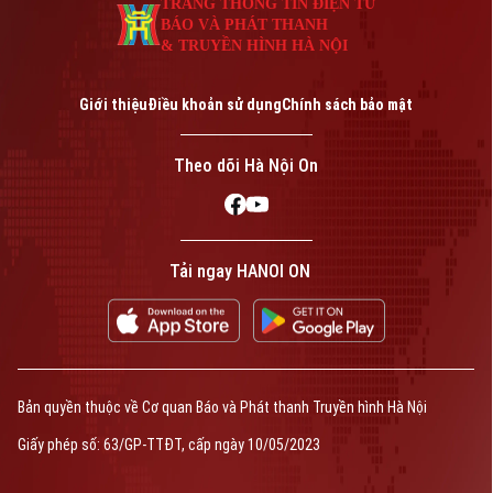
TRANG THÔNG TIN ĐIỆN TỬ
BÁO VÀ PHÁT THANH
& TRUYỀN HÌNH HÀ NỘI
Giới thiệu
Điều khoản sử dụng
Chính sách bảo mật
Theo dõi Hà Nội On
Tải ngay HANOI ON
Bản quyền thuộc về Cơ quan Báo và Phát thanh Truyền hình Hà Nội
Giấy phép số: 63/GP-TTĐT, cấp ngày 10/05/2023