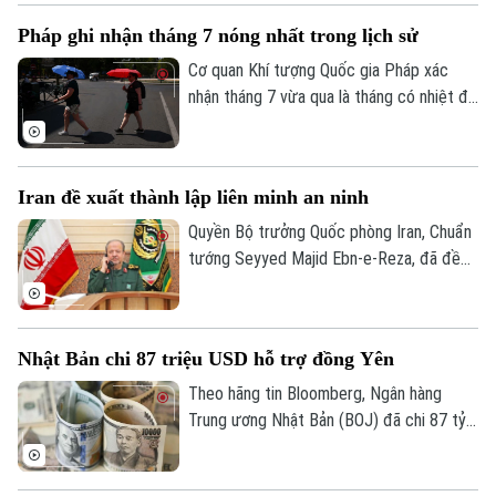
đảng vừa được ông cùng các cộng sự
Pháp ghi nhận tháng 7 nóng nhất trong lịch sử
thành lập sau khi bị tước quyền lực theo
một phán quyết của tòa án.
Cơ quan Khí tượng Quốc gia Pháp xác
nhận tháng 7 vừa qua là tháng có nhiệt độ
cao nhất từng được ghi nhận tại nước này
kể từ khi các dữ liệu khí tượng bắt đầu
được lưu trữ vào năm 1900.
Iran đề xuất thành lập liên minh an ninh
Quyền Bộ trưởng Quốc phòng Iran, Chuẩn
tướng Seyyed Majid Ebn-e-Reza, đã đề
xuất thiết lập một cơ chế an ninh chung
giữa các quốc gia Hồi giáo trong khu vực,
cho rằng sự hiện diện của các lực lượng
Nhật Bản chi 87 triệu USD hỗ trợ đồng Yên
bên ngoài khu vực chỉ làm gia tăng bất ổn.
Liên hệ đường dây nóng (bấm để gọi)
Theo hãng tin Bloomberg, Ngân hàng
Trung ương Nhật Bản (BOJ) đã chi 87 tỷ
Tòa soạn
Tòa soạn
USD để ngăn đà lao dốc của đồng yên.
0865.116.699 (hotline)
0865.116.699
Hoạt động can thiệp diễn ra trong hai