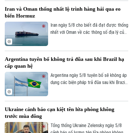
giá 42 tỷ USD.
Iran và Oman thống nhất lộ trình hàng hải qua eo
biển Hormuz
Iran ngày 5/8 cho biết đã đạt được thống
nhất với Oman về các thông số địa lý của
tuyến hàng hải mới qua eo biển Hormuz -
một trong những tuyến vận tải năng lượng
quan trọng nhất thế giới.
Argentina tuyên bố không trả đũa sau khi Brazil hạ
cấp quan hệ
Argentina ngày 5/8 tuyên bố sẽ không áp
dụng các biện pháp trả đũa sau khi Brazil
hạ cấp quan hệ song phương xuống cấp
Đại biện lâm thời. Buenos Aires cho rằng,
đây là quyết định đơn phương của Brasilia
Ukraine cảnh báo cạn kiệt tên lửa phòng không
và khẳng định không muốn làm gia tăng
trước mùa đông
căng thẳng giữa hai nước láng giềng.
Tổng thống Ukraine Zelensky ngày 5/8
cảnh báo số lượng tên lửa phòng không