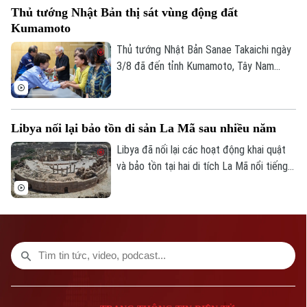
Thủ tướng Nhật Bản thị sát vùng động đất
cho chiến dịch tái tranh cử nhiệm kỳ thứ
Kumamoto
tư của nhà lãnh đạo 80 tuổi.
Thủ tướng Nhật Bản Sanae Takaichi ngày
3/8 đã đến tỉnh Kumamoto, Tây Nam
nước này, để thị sát công tác khắc phục
hậu quả trận động đất mạnh 7,1 độ xảy ra
gần một tuần trước, đồng thời đánh giá
Libya nối lại bảo tồn di sản La Mã sau nhiều năm
nhu cầu hỗ trợ người dân và tiến độ khôi
phục cơ sở hạ tầng.
Libya đã nối lại các hoạt động khai quật
và bảo tồn tại hai di tích La Mã nổi tiếng
là Leptis Magna và Villa Selene, đánh dấu
bước tiến mới trong nỗ lực gìn giữ di sản
văn hóa sau nhiều năm gián đoạn vì bất ổn.