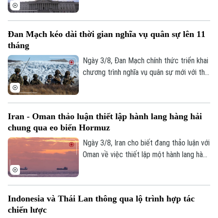
của Chính phủ liên bang qua thời điểm
diễn ra cuộc bầu cử giữa nhiệm kỳ năm
2026, qua đó tránh nguy cơ Chính phủ
Đan Mạch kéo dài thời gian nghĩa vụ quân sự lên 11
phải đóng cửa vào đầu tháng 10.
tháng
Ngày 3/8, Đan Mạch chính thức triển khai
chương trình nghĩa vụ quân sự mới với thời
gian phục vụ kéo dài lên 11 tháng. Động
thái nằm trong kế hoạch tăng cường năng
lực quốc phòng trước những diễn biến an
Iran - Oman thảo luận thiết lập hành lang hàng hải
ninh tại Bắc Cực và xung đột Nga -
chung qua eo biển Hormuz
Ukraine.
Ngày 3/8, Iran cho biết đang thảo luận với
Oman về việc thiết lập một hành lang hàng
hải chung qua eo biển Hormuz nhằm đáp
ứng lợi ích và các yêu cầu an ninh của cả
hai nước.
Indonesia và Thái Lan thông qua lộ trình hợp tác
Bản quyền thuộc về Cơ quan Báo và Phát thanh Truyền hình Hà Nội Giấy
chiến lược
phép số: Số 63/GP-TTDT, cấp ngày 10/05/2023