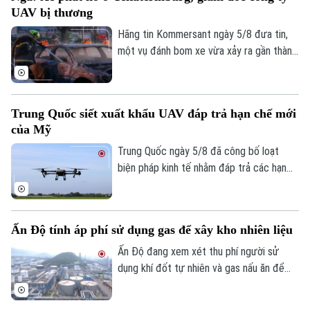
nguy cơ mất an ninh.
UAV bị thương
Hãng tin Kommersant ngày 5/8 đưa tin,
một vụ đánh bom xe vừa xảy ra gần thành
phố Yekaterinburg, Nga, khiến một giám
đốc nhà máy sản xuất máy bay không
người lái (UAV) bị thương nặng trong khi
Trung Quốc siết xuất khẩu UAV đáp trả hạn chế mới
tài xế thiệt mạng. Đây là vụ tấn công thứ
của Mỹ
hai nhằm vào các nhà sản xuất UAV của
Nga chỉ trong vòng một tuần qua.
Trung Quốc ngày 5/8 đã công bố loạt
biện pháp kinh tế nhằm đáp trả các hạn
chế mới của Mỹ, trong đó có việc siết
xuất khẩu thiết bị bay không người lái
(UAV) và đưa 6 thực thể của Mỹ vào danh
Ấn Độ tính áp phí sử dụng gas để xây kho nhiên liệu
sách trả đũa.
Ấn Độ đang xem xét thu phí người sử
dụng khí đốt tự nhiên và gas nấu ăn để
huy động nguồn vốn cho kế hoạch xây
dựng kho dự trữ nhiên liệu chiến lược trị