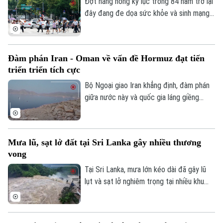
Đợt nắng nóng kỷ lục trong 84 năm trở lại
đây đang đe dọa sức khỏe và sinh mạng
của nhiều người Hàn Quốc, với số ca tử
vong đã lên tới 19 người, phần lớn là
người cao tuổi.
Đàm phán Iran - Oman về vấn đề Hormuz đạt tiến
triển triển tích cực
Bộ Ngoại giao Iran khẳng định, đàm phán
giữa nước này và quốc gia láng giềng
Oman về vấn đề eo biển Hormuz, đang
tiến triển tích cực. Tuy nhiên, các kết quả
thảo luận cụ thể chưa được đề cập.
Mưa lũ, sạt lở đất tại Sri Lanka gây nhiều thương
Theo dõi Hà Nội On
vong
Tại Sri Lanka, mưa lớn kéo dài đã gây lũ
lụt và sạt lở nghiêm trọng tại nhiều khu
vực, khiến ít nhất 5 người thiệt mạng, 3
người bị thương, 2 người mất tích và gần
2.000 người phải sơ tán.