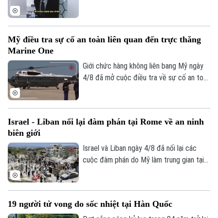
hồi cuối năm 2023.
chú ý trên nhiều nền tảng mạng xã hội với
phong cách giao tiếp gần gũi, trong bối
cảnh các đảng dân túy tại Anh đẩy mạnh
Mỹ điều tra sự cố an toàn liên quan đến trực thăng
gia tăng ảnh hưởng trong không gian trực
Marine One
tuyến.
Giới chức hàng không liên bang Mỹ ngày
4/8 đã mở cuộc điều tra về sự cố an toàn
không lưu liên quan đến trực thăng
Marine One chở Tổng thống Donald
Trump.
Israel - Liban nối lại đàm phán tại Rome về an ninh
biên giới
Israel và Liban ngày 4/8 đã nối lại các
cuộc đàm phán do Mỹ làm trung gian tại
thủ đô Rome (Italy), nhằm thúc đẩy các
thỏa thuận an ninh dọc khu vực biên giới
và triển khai khuôn khổ thỏa thuận đạt
19 người tử vong do sốc nhiệt tại Hàn Quốc
được tại Washington vào cuối tháng 6.