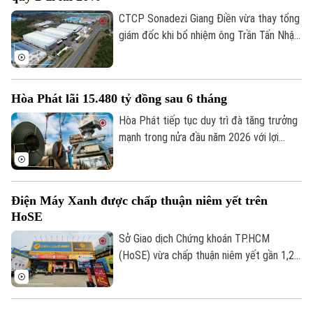
CTCP Sonadezi Giang Điền vừa thay tổng
giám đốc khi bổ nhiệm ông Trần Tấn Nhật
thay ông Hoàng Sỹ Quyết, trong bối cảnh
doanh nghiệp ghi nhận lợi nhuận sau thuế
quý II/2026 giảm 26% do chi phí tài chính
Hòa Phát lãi 15.480 tỷ đồng sau 6 tháng
tăng đột biến.
Hòa Phát tiếp tục duy trì đà tăng trưởng
mạnh trong nửa đầu năm 2026 với lợi
nhuận sau thuế đạt 15.480 tỷ đồng, tăng
103% so với cùng kỳ và hoàn thành 70%
kế hoạch lợi nhuận cả năm.
Điện Máy Xanh được chấp thuận niêm yết trên
HoSE
Theo dõi Hà Nội On
Sở Giao dịch Chứng khoán TP.HCM
(HoSE) vừa chấp thuận niêm yết gần 1,27
tỷ cổ phiếu của Công ty Cổ phần Điện
Máy Xanh. Doanh nghiệp dự kiến giao dịch
phiên đầu tiên vào đầu tháng 8 với giá