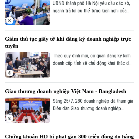
năm nay.
UBND thành phố Hà Nội yêu cầu các sở,
ngành trả lời cụ thể từng kiến nghị của
doanh nghiệp trong thời hạn tối đa 10
ngày, nhằm rút ngắn thời gian xử lý, cải
Liên hệ đường dây nóng (bấm để gọi)
thiện môi trường đầu tư, kinh doanh và hỗ
Tòa soạn
Tòa soạn
Giảm thủ tục giấy tờ khi đăng ký doanh nghiệp trực
trợ mục tiêu tăng trưởng kinh tế năm
tuyến
0865.116.699 (hotline)
0865.116.699
2026.
Theo quy định mới, cơ quan đăng ký kinh
doanh cấp tỉnh sẽ chủ động khai thác dữ
liệu từ Cơ sở dữ liệu quốc gia về đăng ký
doanh nghiệp và các cơ sở dữ liệu chuyên
ngành. Vì vậy, người dân và doanh nghiệp
Giao thương doanh nghiệp Việt Nam - Bangladesh
không phải nộp lại các giấy tờ đã có trên
hệ thống.
Sáng 25/7, 280 doanh nghiệp đã tham gia
Diễn đàn Giao thương doanh nghiệp
Bangladesh - Việt Nam, và Kết nối giao
thương B2B 2026 do Bộ Công Thương tổ
chức theo hình thức trực tiếp và trực
Chứng khoán HD bị phạt gần 300 triệu đồng do hàng
tuyến.