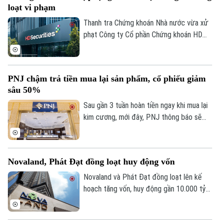
loạt vi phạm
Thanh tra Chứng khoán Nhà nước vừa xử
phạt Công ty Cổ phần Chứng khoán HD
(HDS) tổng số tiền 282,5 triệu đồng do
nhiều vi phạm.
PNJ chậm trả tiền mua lại sản phẩm, cổ phiếu giảm
sâu 50%
Sau gần 3 tuần hoàn tiền ngay khi mua lại
kim cương, mới đây, PNJ thông báo sẽ
thay đổi phương thức thanh toán khi thu
lại sản phẩm, chuyển sang chia thành
nhiều đợt thanh toán, khuyến khích đổi
Novaland, Phát Đạt đồng loạt huy động vốn
sang sản phẩm khác. Động thái này càng
làm cho giá cổ phiếu PNJ sụt giảm mạnh
Novaland và Phát Đạt đồng loạt lên kế
trên thị trường.
hoạch tăng vốn, huy động gần 10.000 tỷ
đồng nhằm cơ cấu tài chính và chuẩn bị
cho giai đoạn phục hồi.