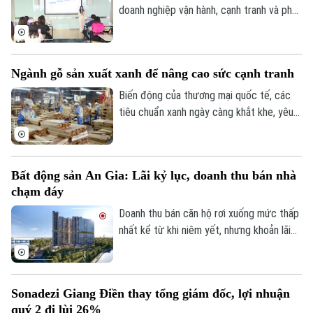
doanh nghiệp vận hành, cạnh tranh và phát
triển đội ngũ, bài toán đặt ra không còn
dừng ở việc sở hữu công nghệ mà là khả
năng chuyển hóa AI thành năng lực vận
Ngành gỗ sản xuất xanh để nâng cao sức cạnh tranh
hành thực chất. Thông tin được các diễn
giả nhấn mạnh tại sự kiện AI-Ready
Biến động của thương mại quốc tế, các
Workforce tổ chức mới đây tại Hà Nội.
tiêu chuẩn xanh ngày càng khắt khe, yêu
cầu về truy xuất nguồn gốc, chống mất
rừng, giảm phát thải carbon, xu hướng
tiêu dùng bền vững đang đặt ra những
Bất động sản An Gia: Lãi kỷ lục, doanh thu bán nhà
yêu cầu hoàn toàn mới đối với ngành gỗ
chạm đáy
quốc tế. Tuy nhiên, giữa sự biến động của
thị trường, xuất khẩu gỗ của Việt Nam
Doanh thu bán căn hộ rơi xuống mức thấp
vẫn duy trì vị thế dẫn đầu nhờ khả năng
nhất kể từ khi niêm yết, nhưng khoản lãi
thích ứng linh hoạt với biến động thị
từ thương vụ thâu tóm doanh nghiệp triển
trường.
khai dự án The Gió Riverside, giúp An Gia
lập kỷ lục lợi nhuận quý 2/2026.
Sonadezi Giang Điền thay tổng giám đốc, lợi nhuận
quý 2 đi lùi 26%