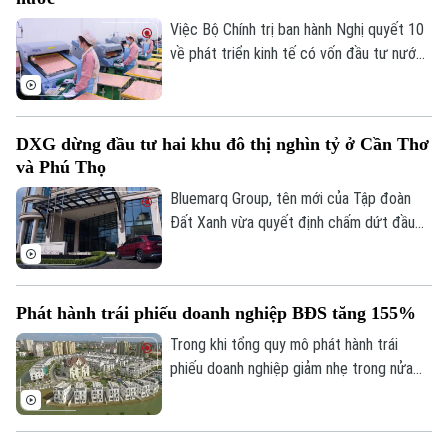
Việc Bộ Chính trị ban hành Nghị quyết 10
về phát triển kinh tế có vốn đầu tư nước
ngoài được kỳ vọng tạo thêm động lực
thu hút dòng vốn chất lượng cao, đồng
thời thúc đẩy chuyển giao công nghệ và
DXG dừng đầu tư hai khu đô thị nghìn tỷ ở Cần Thơ
nâng cao năng lực doanh nghiệp trong
và Phú Thọ
nước.
Bluemarq Group, tên mới của Tập đoàn
Đất Xanh vừa quyết định chấm dứt đầu
tư hai dự án khu đô thị tại Cần Thơ và Phú
Thọ do chưa triển khai và không còn phù
hợp với chiến lược đầu tư mới.
Phát hành trái phiếu doanh nghiệp BĐS tăng 155%
Trong khi tổng quy mô phát hành trái
phiếu doanh nghiệp giảm nhẹ trong nửa
đầu năm 2026, nhóm bất động sản ghi
Chuyên mục
nhận đà phục hồi mạnh mẽ về huy động
Thời sự
vốn.