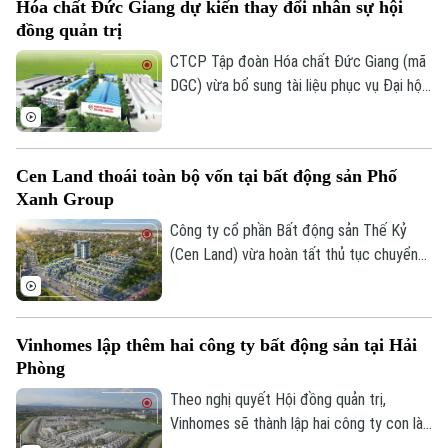
Hóa chất Đức Giang dự kiến thay đổi nhân sự hội
tham chiếu 80.000 đồng/cổ phiếu, tương
đồng quản trị
đương mức giá chào bán trong đợt IPO.
CTCP Tập đoàn Hóa chất Đức Giang (mã
DGC) vừa bổ sung tài liệu phục vụ Đại hội
đồng cổ đông thường niên 2026, dự kiến
diễn ra ngày 13/8, với nội dung xin ý kiến
cổ đông miễn nhiệm ông Lưu Bách Đạt và
Cen Land thoái toàn bộ vốn tại bất động sản Phố
ông Nguyễn Quốc Trung do hai cá nhân
Xanh Group
này đang bị khởi tố theo quyết định của
Cơ quan Cảnh sát điều tra, Bộ Công an.
Công ty cổ phần Bất động sản Thế Kỷ
(Cen Land) vừa hoàn tất thủ tục chuyển
nhượng toàn bộ 51% cổ phần nắm giữ tại
Công ty cổ phần Dịch vụ và Đầu tư Bất
động sản Phố Xanh Group vào ngày
Vinhomes lập thêm hai công ty bất động sản tại Hải
24/07/2026.
Phòng
Theo nghị quyết Hội đồng quản trị,
Vinhomes sẽ thành lập hai công ty con là
Công ty TNHH Clairmont 1 và Công ty