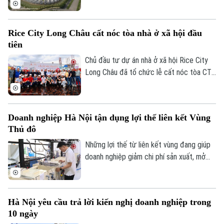
TNHH Clairmont 2, cùng đặt trụ sở tại
phường Hồng Bàng, thành phố Hải Phòng.
Rice City Long Châu cất nóc tòa nhà ở xã hội đầu
tiên
Chủ đầu tư dự án nhà ở xã hội Rice City
Long Châu đã tổ chức lễ cất nóc tòa CT1
tại phường Bồ Đề, thành phố Hà Nội. Dự
án được xây dựng trên diện tích 6ha với 3
toà chung cư cung cấp khoảng 1.900 căn
Doanh nghiệp Hà Nội tận dụng lợi thế liên kết Vùng
hộ.
Thủ đô
Những lợi thế từ liên kết vùng đang giúp
doanh nghiệp giảm chi phí sản xuất, mở
rộng thị trường và tăng khả năng tham gia
sâu hơn vào chuỗi cung ứng toàn cầu. Đây
cũng được xem là một trong những động
Hà Nội yêu cầu trả lời kiến nghị doanh nghiệp trong
lực quan trọng để Hà Nội hiện thực hóa
10 ngày
mục tiêu tăng trưởng hai con số trong