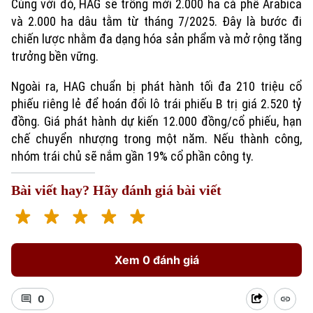
Cùng với đó, HAG sẽ trồng mới 2.000 ha cà phê Arabica
và 2.000 ha dâu tằm từ tháng 7/2025. Đây là bước đi
chiến lược nhằm đa dạng hóa sản phẩm và mở rộng tăng
trưởng bền vững.
Ngoài ra, HAG chuẩn bị phát hành tối đa 210 triệu cổ
phiếu riêng lẻ để hoán đổi lô trái phiếu B trị giá 2.520 tỷ
đồng. Giá phát hành dự kiến 12.000 đồng/cổ phiếu, hạn
chế chuyển nhượng trong một năm. Nếu thành công,
nhóm trái chủ sẽ nắm gần 19% cổ phần công ty.
Xu hướng
Bài viết hay? Hãy đánh giá bài viết
Xem 0 đánh giá
0