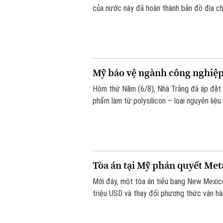
của nước này đã hoàn thành bản đồ địa chấ
được xem là bước tiến khoa học quan trọng
dữ liệu nghiên cứu tiên tiến nhất.
Mỹ bảo vệ ngành công nghiệp
Hôm thứ Năm (6/8), Nhà Trắng đã áp đặt 
phẩm làm từ polysilicon – loại nguyên liệ
mặt trời.
Tòa án tại Mỹ phán quyết Met
Mới đây, một tòa án tiểu bang New Mexic
triệu USD và thay đổi phương thức vận hàn
xác định công ty này chịu trách nhiệm gâ