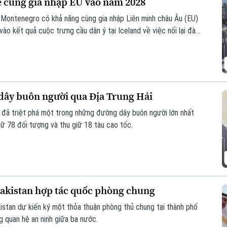
ể cùng gia nhập EU vào năm 2028
à Montenegro có khả năng cùng gia nhập Liên minh châu Âu (EU)
ào kết quả cuộc trưng cầu dân ý tại Iceland về việc nối lại đàm
 dây buôn người qua Địa Trung Hải
 đã triệt phá một trong những đường dây buôn người lớn nhất
iữ 78 đối tượng và thu giữ 18 tàu cao tốc.
Pakistan hợp tác quốc phòng chung
kistan dự kiến ký một thỏa thuận phòng thủ chung tại thành phố
 quan hệ an ninh giữa ba nước.