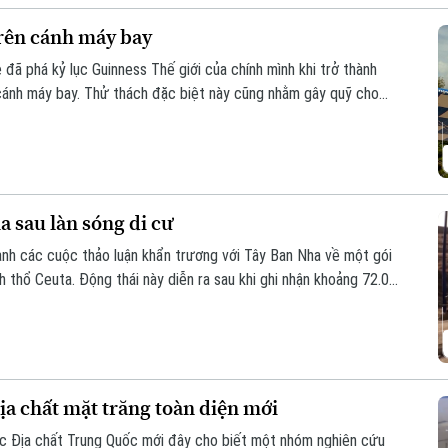
trên cánh máy bay
đã phá kỷ lục Guinness Thế giới của chính mình khi trở thành
n cánh máy bay. Thử thách đặc biệt này cũng nhằm gây quỹ cho
bà.
a sau làn sóng di cư
ành các cuộc thảo luận khẩn trương với Tây Ban Nha về một gói
nh thổ Ceuta. Động thái này diễn ra sau khi ghi nhận khoảng 72.000
ực này trong một đợt biến động chưa từng có tiền lệ.
a chất mặt trăng toàn diện mới
ọc Địa chất Trung Quốc mới đây cho biết một nhóm nghiên cứu