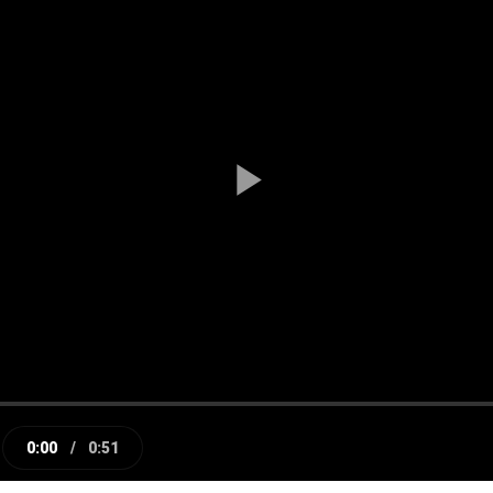
Play
Video
0:00
/
0:51
e
Current
Duration