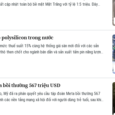
t cập nhật toàn bộ bề mặt Mặt Trăng với tỷ lệ 1:5 triệu. Đây
 giúp viết lại lịch sử địa chất của thiên thể này dựa trên những
 polysilicon trong nước
mức thuế suất 15% cùng hệ thống giá sàn mới đối với các sản
u thô then chốt cho ngành bán dẫn và sản xuất tấm pin năng lượng
a bồi thường 567 triệu USD
o, Mỹ đã ra phán quyết yêu cầu tập đoàn Meta bồi thường 567
h các nền tảng mạng xã hội đối với người dùng trẻ tuổi, sau khi
y tổn hại đến sức khỏe tâm thần của trẻ em.