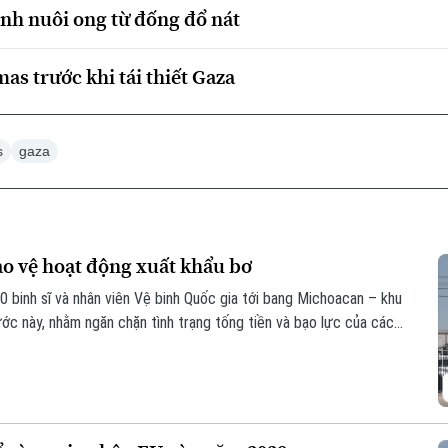
nh nuôi ong từ đống đổ nát
mas trước khi tái thiết Gaza
s
gaza
ảo vệ hoạt động xuất khẩu bơ
0 binh sĩ và nhân viên Vệ binh Quốc gia tới bang Michoacan – khu
ớc này, nhằm ngăn chặn tình trạng tống tiền và bạo lực của các
ộng xuất khẩu quả bơ sang Mỹ.