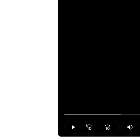
Loaded
:
19.26%
Play
Mut