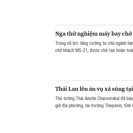
Nga thử nghiệm máy bay chở 
Trong nỗ lực tăng cường tự chủ ngành hà
chở khách MS-21, được chế tạo hoàn toàn
Thái Lan lên án vụ xả súng t
Thủ tướng Thái Anutin Charnvirakul đã bà
giờ địa phương, tại trường Thepsirin, tỉnh
phạm và 22 người khác bị thương.