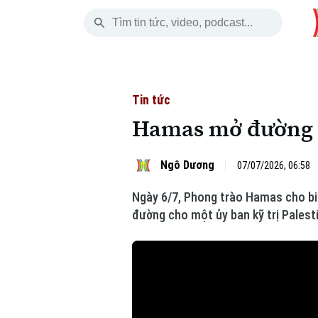
Thứ Bảy
THỜI SỰ
HÀ NỘI
THẾ GIỚI
08 Tháng 08, 2026
Hà Nội
Nhịp sống Hà Nộ
Tin tức
Tin tức
Hamas mở đường c
Chính trị
Người Hà Nội
Quân s
Xã hội
Khoảnh khắc Hà 
Hồ sơ
Ngô Dương
07/07/2026, 06:58
Ngày 6/7, Phong trào Hamas cho bi
An ninh trật tự
Ẩm thực
Người V
đường cho một ủy ban kỹ trị Palesti
Công nghệ
Skip Ad