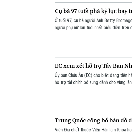
Cụ bà 97 tuổi phá kỷ lục bay 
Ở tuổi 97, cụ bà người Anh Betty Bromage 
người phụ nữ lớn tuổi nhất biểu diễn trê
bệnh viện từng điều trị bệnh đột quỵ cho 
EC xem xét hỗ trợ Tây Ban Nh
Ủy ban Châu Âu (EC) cho biết đang tiến h
hỗ trợ tài chính bổ sung dành cho vùng lã
người di cư vượt biên từ Maroc vào khu v
Trung Quốc công bố bản đồ đị
Viện Địa chất thuộc Viện Hàn lâm Khoa h