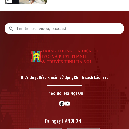
trường Thepsirin, tỉnh Nonthaburi, khiến ít
nhất 8 người thiệt mạng bao gồm cả nghi
phạm và 22 người khác bị thương.
TRANG THÔNG TIN ĐIỆN TỬ
BÁO VÀ PHÁT THANH
& TRUYỀN HÌNH HÀ NỘI
Giới thiệu
Điều khoản sử dụng
Chính sách bảo mật
Theo dõi Hà Nội On
Tải ngay HANOI ON