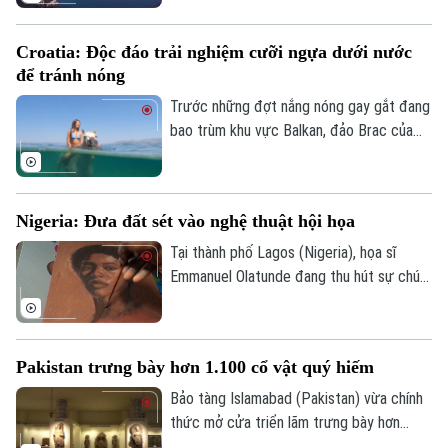
Đất đai
vọng khôi phục hoạt động vận tải thương
Xe máy
Tuyển sinh
mại qua tuyến hàng hải chiến lược này.
Tin tức
Sức khỏe
Kinh nghiệm
Croatia: Độc đáo trải nghiệm cưỡi ngựa dưới nước
Thị trường
Hướng nghiệp
để tránh nóng
Làng nghề
Y tế
Thể thao
Trước những đợt nắng nóng gay gắt đang
Đánh giá
Di tích
bao trùm khu vực Balkan, đảo Brac của
Dinh dưỡng
Bóng đá
Croatia đã mang đến một trải nghiệm
Giải trí
tránh nóng khá độc đáo. Thay vì cưỡi
Tư vấn sức khỏe
Quần vợt
ngựa dọc bãi biển, du khách tại đây có
Tin tức
Đã phát sóng
Nigeria: Đưa đất sét vào nghệ thuật hội họa
thể trực tiếp cưỡi ngựa lội dưới làn nước
Golf
biển mát lành.
Tại thành phố Lagos (Nigeria), họa sĩ
Sao
Emmanuel Olatunde đang thu hút sự chú ý
Điện ảnh
của giới nghệ thuật quốc tế khi biến đất
sét tự nhiên thành các loại sơn màu độc
Thời trang
đáo. Kỹ thuật sáng tạo này không chỉ mở
Pakistan trưng bày hơn 1.100 cổ vật quý hiếm
ra hướng đi mới cho nghệ thuật chân dung
Âm nhạc
mà còn lan tỏa thông điệp về sử dụng
Bảo tàng Islamabad (Pakistan) vừa chính
chất liệu bền vững.
thức mở cửa triển lãm trưng bày hơn
1.100 cổ vật quý hiếm vừa được thu hồi