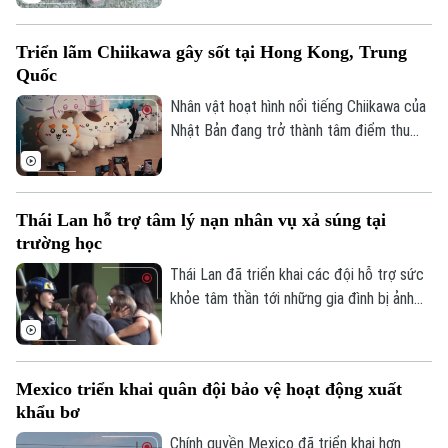
không gian mát mẻ dưới những cơn mưa
nhân tạo trên một tuyến phố nghỉ dưỡng
Triển lãm Chiikawa gây sốt tại Hong Kong, Trung
đặc biệt.
Quốc
Nhân vật hoạt hình nổi tiếng Chiikawa của
Nhật Bản đang trở thành tâm điểm thu
hút đông đảo người hâm mộ tại Hong
Kong (Trung Quốc) với một triển lãm nghệ
thuật quy mô lớn. Sự kiện mang đến
Thái Lan hỗ trợ tâm lý nạn nhân vụ xả súng tại
không gian trải nghiệm đa giác quan, kết
trường học
hợp giữa nghệ thuật, âm nhạc và các mô
hình khổng lồ, góp phần thúc đẩy du lịch
Thái Lan đã triển khai các đội hỗ trợ sức
văn hóa và kinh tế sáng tạo.
khỏe tâm thần tới những gia đình bị ảnh
hưởng sau vụ xả súng tại một trường học
ở tỉnh Nonthaburi, khiến nhiều người thiệt
mạng và bị thương.
Mexico triển khai quân đội bảo vệ hoạt động xuất
khẩu bơ
Chính quyền Mexico đã triển khai hơn