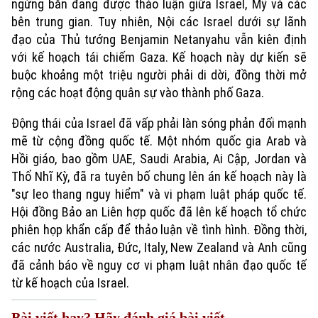
ngừng bắn đang được thảo luận giữa Israel, Mỹ và các
bên trung gian. Tuy nhiên, Nội các Israel dưới sự lãnh
đạo của Thủ tướng Benjamin Netanyahu vẫn kiên định
với kế hoạch tái chiếm Gaza. Kế hoạch này dự kiến sẽ
buộc khoảng một triệu người phải di dời, đồng thời mở
rộng các hoạt động quân sự vào thành phố Gaza.
Động thái của Israel đã vấp phải làn sóng phản đối mạnh
mẽ từ cộng đồng quốc tế. Một nhóm quốc gia Arab và
Hồi giáo, bao gồm UAE, Saudi Arabia, Ai Cập, Jordan và
Thổ Nhĩ Kỳ, đã ra tuyên bố chung lên án kế hoạch này là
Xu hướng
"sự leo thang nguy hiểm" và vi phạm luật pháp quốc tế.
Hội đồng Bảo an Liên hợp quốc đã lên kế hoạch tổ chức
phiên họp khẩn cấp để thảo luận về tình hình. Đồng thời,
các nước Australia, Đức, Italy, New Zealand và Anh cũng
đã cảnh báo về nguy cơ vi phạm luật nhân đạo quốc tế
từ kế hoạch của Israel.
Bài viết hay? Hãy đánh giá bài viết