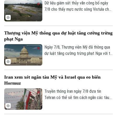
Dữ liệu giám sát thủy văn công bố ngày
7/8 cho thấy mực nước sông Vistula chảy
qua thủ đô Warsaw của Ba Lan đã giảm
xuống mức thấp nhất kể từ khi công tác
đo đạc được triển khai.
Thượng viện Mỹ thông qua dự luật tăng cường trừng
phạt Nga
Ngày 7/8, Thượng viện Mỹ đã thông qua
dự luật tăng cường trừng phạt Nga với tỷ
lệ 86 phiếu thuận và 11 phiếu chống trong
phiên họp cuối cùng trước kỳ nghỉ hè.
Iran xem xét ngăn tàu Mỹ và Israel qua eo biển
Hormuz
Truyền thông Iran ngày 7/8 đưa tin
Tehran có thể sẽ tìm cách ngăn các tàu
của Mỹ và Israel đi qua eo biển Hormuz
theo khuôn khổ thỏa thuận hợp tác với
Oman nhằm mở lại tuyến hàng hải chiến