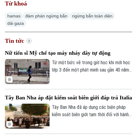
Từ khoá
hamas
đàm phán ngừng bắn
ngừng bắn toàn diện
dải gaza
Tin tức
Nữ tiến sĩ Mỹ chế tạo máy nhảy dây tự động
Từ một bức vẽ trong giờ học khi mới học
lớp 3 đến một phát minh sau gần 40 năm
theo đuổi, nữ tiến sĩ người Mỹ Tahira Reid
Smith đã biến giấc mơ thời thơ ấu thành
hiện thực. Cỗ máy xoay dây nhảy tự động
Tây Ban Nha áp đặt kiểm soát biên giới đáp trả Italia
mang tên Jump Dreams không chỉ mở ra
trải nghiệm mới cho người yêu thích môn
Tây Ban Nha đã áp dụng các biện pháp
nhảy dây đôi mà còn truyền cảm hứng về
kiểm soát biên giới tạm thời đối với hành
sức mạnh của những ước mơ được nuôi
khách đến từ Italia. Động thái được
dưỡng bằng sự kiên trì.
Madrid đưa ra sau khi Rome siết kiểm
Chuyên mục
soát đi lại liên quan đến cuộc khủng