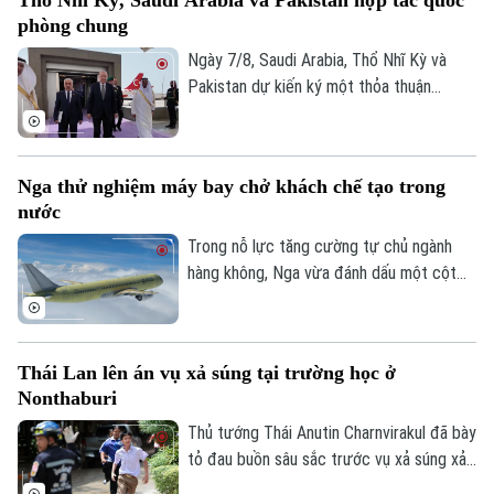
Thổ Nhĩ Kỳ, Saudi Arabia và Pakistan hợp tác quốc
TRANG THÔNG TIN ĐIỆN TỬ
phòng chung
Ngày 7/8, Saudi Arabia, Thổ Nhĩ Kỳ và
CỦA CƠ QUAN BÁO VÀ PHÁT THANH TRUYỀN HÌNH HÀ NỘI
Pakistan dự kiến ký một thỏa thuận
Số 3-5 Huỳnh Thúc Kháng-Phường Láng-Hà Nội
phòng thủ chung tại thành phố Jeddah
Giám đốc: VŨ MINH TUẤN
của Saudi Arabia, nhằm tăng cường quan
hệ an ninh giữa ba nước.
Phó Giám đốc: Nguyễn Kim Khiêm, Nguyễn Minh Đức, Nguyễn Thành Lợi
Nga thử nghiệm máy bay chở khách chế tạo trong
nước
Trong nỗ lực tăng cường tự chủ ngành
hàng không, Nga vừa đánh dấu một cột
mốc mới khi chiếc máy bay chở khách
MS-21, được chế tạo hoàn toàn trong
nước, thực hiện thành công chuyến bay
Thái Lan lên án vụ xả súng tại trường học ở
đầu tiên.
Nonthaburi
Thủ tướng Thái Anutin Charnvirakul đã bày
tỏ đau buồn sâu sắc trước vụ xả súng xảy
ra vào sáng 7/8 theo giờ địa phương, tại