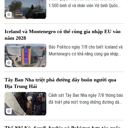
1.500 binh sĩ và nhân viên Vệ binh Quốc
gia tới bang Michoacan – khu vực sản
xuất bơ trọng điểm ở miền Tây nước này,
nhằm ngăn chặn tình trạng tống tiền và
Iceland và Montenegro có thể cùng gia nhập EU vào
bạo lực của các băng nhóm tội phạm ảnh
năm 2028
hưởng tới hoạt động xuất khẩu quả bơ
sang Mỹ.
Báo Politico ngày 7/8 cho biết Iceland và
Montenegro có khả năng cùng gia nhập
Liên minh châu Âu (EU) vào năm 2028.
Kịch bản này sẽ phụ thuộc vào kết quả
cuộc trưng cầu dân ý tại Iceland về việc
Tây Ban Nha triệt phá đường dây buôn người qua
nối lại đàm phán gia nhập EU vào cuối
Địa Trung Hải
tháng này.
Cảnh sát Tây Ban Nha ngày 7/8 thông báo
đã triệt phá một trong những đường dây
buôn người lớn nhất hoạt động trên tuyến
Địa Trung Hải, bắt giữ 78 đối tượng và
Bản quyền thuộc về Cơ quan Báo và Phát thanh Truyền hình Hà Nội Giấy
thu giữ 18 tàu cao tốc.
phép số: Số 63/GP-TTDT, cấp ngày 10/05/2023