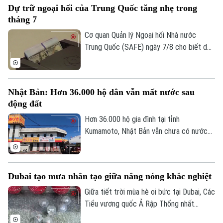
Dự trữ ngoại hối của Trung Quốc tăng nhẹ trong
lược này cho hoạt động thương mại.
tháng 7
Cơ quan Quản lý Ngoại hối Nhà nước
Trung Quốc (SAFE) ngày 7/8 cho biết dự
trữ ngoại hối của nước này tăng nhẹ trong
tháng 7, nhờ đồng USD suy yếu và diễn
biến trái chiều của giá các loại tài sản
Liên hệ đường dây nóng (bấm để gọi)
Nhật Bản: Hơn 36.000 hộ dân vẫn mất nước sau
trên thị trường toàn cầu.
Tòa soạn
Tòa soạn
động đất
0865.116.699 (hotline)
0865.116.699
Hơn 36.000 hộ gia đình tại tỉnh
Kumamoto, Nhật Bản vẫn chưa có nước
sinh hoạt trong 10 ngày sau trận động
đất mạnh làm rung chuyển khu vực. Giới
chức địa phương cho biết việc khôi phục
Dubai tạo mưa nhân tạo giữa nắng nóng khắc nghiệt
hoàn toàn nguồn cung cấp nước dự kiến
phải đến cuối tháng 8 mới hoàn tất.
Giữa tiết trời mùa hè oi bức tại Dubai, Các
Tiểu vương quốc Ả Rập Thống nhất
(UAE), du khách đã có cơ hội tận hưởng