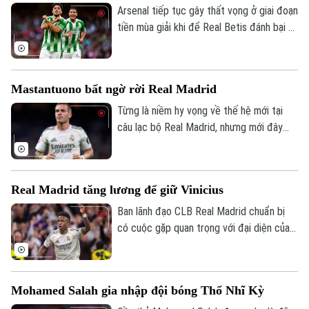
Villa vào ngày 12/8.
Arsenal tiếp tục gây thất vọng ở giai đoạn
tiền mùa giải khi để Real Betis đánh bại 3-
1 tại Dublin.
Mastantuono bất ngờ rời Real Madrid
Từng là niềm hy vọng về thế hệ mới tại
câu lạc bộ Real Madrid, nhưng mới đây
cầu thủ người Argentina Mastatuono đã
gây bất ngờ khi phải rời đội bóng Hoàng
gia Tây Ban Nha theo dạng cho mượn.
Real Madrid tăng lương để giữ Vinicius
Ban lãnh đạo CLB Real Madrid chuẩn bị
có cuộc gặp quan trọng với đại diện của
Vinicius, nhằm nối lại đàm phán gia hạn với
ngôi sao người Brazil.
Mohamed Salah gia nhập đội bóng Thổ Nhĩ Kỳ