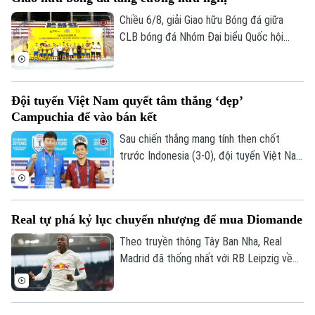
triệu euro phụ phí tùy theo thành tích.
Golf
Sao
Chiều 6/8, giải Giao hữu Bóng đá giữa
CLB bóng đá Nhóm Đại biểu Quốc hội
Điện ảnh
khóa XVI, Đại học Bách khoa Hà Nội và
Tập đoàn T&T Group đã diễn ra trong
Thời trang
không khí sôi nổi, đoàn kết và thắm tình
Đội tuyển Việt Nam quyết tâm thắng ‘đẹp’
hữu nghị.
Campuchia để vào bán kết
Âm nhạc
Sau chiến thắng mang tính then chốt
trước Indonesia (3-0), đội tuyển Việt Nam
đặt một chân vào bán kết ASEAN Cup
2026. Thầy trò HLV Kim Sang Sik chỉ cần
một trận hòa là đi tiếp, nhưng họ muốn
Real tự phá kỷ lục chuyển nhượng để mua Diomande
làm nhiều hơn thế trước Campuchia, quyết
thắng đẹp đối thủ đã sớm bị loại để giành
Theo truyền thông Tây Ban Nha, Real
ngôi nhất bảng.
Madrid đã thống nhất với RB Leipzig về
phí chuyển nhượng. Trong đó có 144,5
triệu USD trả trước và 11,5 triệu USD phụ
phí, trở thành bản hợp đồng kỷ lục của