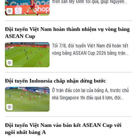
trên sân Mỹ Đình tối qua, giúp Nguyễn
Đình Bắc tạm thời độc chiếm vị trí số 1
trong danh sách ghi bàn ASEAN Cup
2026.
Đội tuyển Việt Nam hoàn thành nhiệm vụ vòng bảng
ASEAN Cup
Tối 7/8, đội tuyển Việt Nam đã hoàn tất
vòng bảng ASEAN Cup 2026 bằng trận
đấu tiếp đón Campuchia. Trong lần thứ 2
Chuyên mục
được thi đấu trên sân nhà từ đầu giải,
thầy trò huấn luyện viên Kim Sang Sik mới
Thời sự
Đội tuyển Indonesia chấp nhận dừng bước
có được niềm vui trọn vẹn ở Mỹ Đình.
Ở trận đấu còn lại của bảng A, trước chủ
Hà Nội
Hà Nội
nhà Singapore thi đấu quá lì lợm, đội
tuyển Indonesia dù có bàn dẫn trước
Chính trị
Nhịp sống Hà Nội
nhưng chung cuộc vẫn bị cầm chân. Kết
Thế giới
quả này là không đủ để giúp đội bóng xứ
Xã hội
Đội tuyển Việt Nam vào bán kết ASEAN Cup với
Người Hà Nội
vạn đảo vào bán kết.
Tin tức
Kinh tế
ngôi nhất bảng A
An ninh trật tự