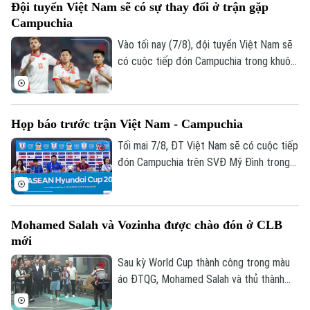
Đội tuyển Việt Nam sẽ có sự thay đổi ở trận gặp
CLB.
Campuchia
Vào tối nay (7/8), đội tuyển Việt Nam sẽ
có cuộc tiếp đón Campuchia trong khuôn
khổ lượt trận cuối cùng vòng bảng ASEAN
Cup 2026. Ở buổi họp báo trước trận vào
ngày 6/8, HLV Kim Sang Sik đã tiết lộ sẽ
Họp báo trước trận Việt Nam - Campuchia
có những sự điều chỉnh một số vị trí
trong đội hình đội tuyển Việt Nam, nhưng
Tối mai 7/8, ĐT Việt Nam sẽ có cuộc tiếp
vẫn hướng tới chiến thắng trước
đón Campuchia trên SVĐ Mỹ Đình trong
Campuchia.
khuôn khổ lượt cuối vòng bảng ASEAN
Cup 2026. Sáng 6/8, hai đội cũng đã có
cuộc họp báo để chia sẻ thông tin trước
Mohamed Salah và Vozinha được chào đón ở CLB
trận.
mới
Sau kỳ World Cup thành công trong màu
áo ĐTQG, Mohamed Salah và thủ thành
Vozinha vừa có bến đỗ mới và đều được