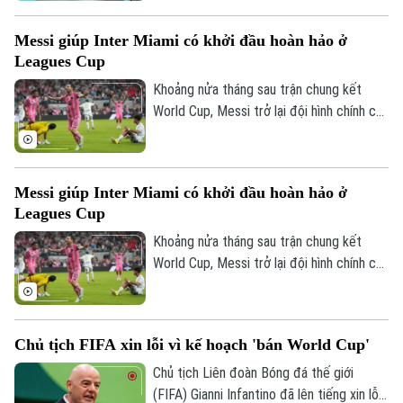
các CĐV chào đón như những người hùng.
Messi giúp Inter Miami có khởi đầu hoàn hảo ở
Theo dõi Hà Nội On
Leagues Cup
Khoảng nửa tháng sau trận chung kết
World Cup, Messi trở lại đội hình chính của
Inter Miami; anh lập tức ghi bàn với cú
đúp và 1 kiến tạo để vượt mốc 920 bàn
trong sự nghiệp, trong trận thắng San
Messi giúp Inter Miami có khởi đầu hoàn hảo ở
Luis (Mexico) tỷ số 4-2 vào sáng nay.
Leagues Cup
Khoảng nửa tháng sau trận chung kết
World Cup, Messi trở lại đội hình chính của
Inter Miami; anh lập tức ghi bàn với cú
đúp và 1 kiến tạo để vượt mốc 920 bàn
trong sự nghiệp, trong trận thắng San
Chủ tịch FIFA xin lỗi vì kế hoạch 'bán World Cup'
Luis (Mexico) tỷ số 4-2 vào sáng nay.
Chủ tịch Liên đoàn Bóng đá thế giới
(FIFA) Gianni Infantino đã lên tiếng xin lỗi