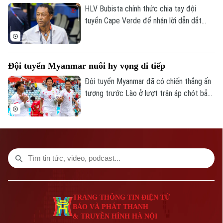
Giám đốc: VŨ MINH TUẤN
tiến hành kiểm tra y tế trước khi hoàn tất
HLV Bubista chính thức chia tay đội
thương vụ.
Phó Giám đốc: Nguyễn Kim Khiêm, Nguyễn Minh Đức, Nguyễn Thành Lợi
tuyển Cape Verde để nhận lời dẫn dắt
CLB Renaissance Berkane của Morocco
theo bản hợp đồng có thời hạn hai mùa
giải.
Đội tuyển Myanmar nuôi hy vọng đi tiếp
Đội tuyển Myanmar đã có chiến thắng ấn
tượng trước Lào ở lượt trận áp chót bảng
B ASEAN Cup 2026 để tiếp tục nuôi hy
vọng giành vé vào bán kết.
TRANG THÔNG TIN ĐIỆN TỬ
BÁO VÀ PHÁT THANH
& TRUYỀN HÌNH HÀ NỘI