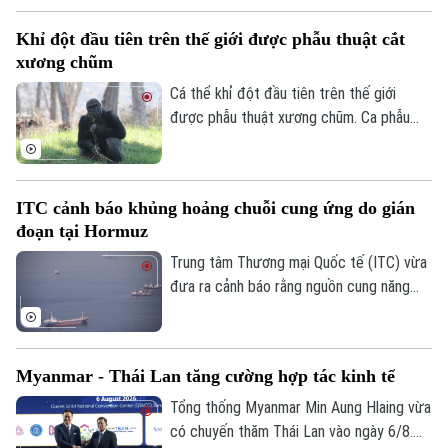
khi xuất hiện trước mắt con người. Thông
Tòa soạn
Tòa soạn
Khỉ đột đầu tiên trên thế giới được phẫu thuật cắt
qua hàng nghìn bức ảnh từ hệ thống bẫy
xương chũm
0865.116.699 (hotline)
0865.116.699
ảnh, các nhà khoa học đã có thêm hình
dung về tập tính và môi trường sống của
Cá thể khỉ đột đầu tiên trên thế giới
một trong những loài chó hoang dã ít
được phẫu thuật xương chũm. Ca phẫu
được biết đến nhất ở khu vực Mỹ Latinh.
thuật mang tính đột phá này được thực
hiện tại Công viên Safari thuộc Sở thú
San Diego ở bang California, Mỹ nhằm
ITC cảnh báo khủng hoảng chuỗi cung ứng do gián
điều trị tình trạng nhiễm trùng đã lan đến
đoạn tại Hormuz
một phần hộp sọ của con vật.
Trung tâm Thương mại Quốc tế (ITC) vừa
đưa ra cảnh báo rằng nguồn cung năng
lượng, phân bón và vật liệu công nghiệp
trên toàn cầu đang chịu cú sốc lớn do
các hoạt động vận tải biển qua Eo biển
Myanmar - Thái Lan tăng cường hợp tác kinh tế
Hormuz bị gián đoạn.
Tổng thống Myanmar Min Aung Hlaing vừa
có chuyến thăm Thái Lan vào ngày 6/8.