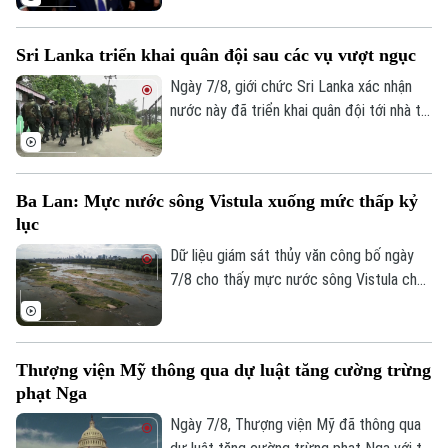
Washington đẩy mạnh chiến lược bảo
đảm nguồn cung khoáng sản quan trọng
Sri Lanka triển khai quân đội sau các vụ vượt ngục
phục vụ quốc phòng và giảm phụ thuộc
vào chuỗi cung ứng từ Trung Quốc.
Ngày 7/8, giới chức Sri Lanka xác nhận
nước này đã triển khai quân đội tới nhà tù
chính ở thành phố Colombo và hai nhà tù
khác, sau vụ vượt ngục bất thành khiến ba
phạm nhân thiệt mạng và 23 người bị
Ba Lan: Mực nước sông Vistula xuống mức thấp kỷ
thương.
lục
Dữ liệu giám sát thủy văn công bố ngày
7/8 cho thấy mực nước sông Vistula chảy
qua thủ đô Warsaw của Ba Lan đã giảm
xuống mức thấp nhất kể từ khi công tác
đo đạc được triển khai.
Thượng viện Mỹ thông qua dự luật tăng cường trừng
phạt Nga
Ngày 7/8, Thượng viện Mỹ đã thông qua