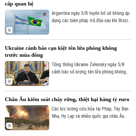
cấp quan hệ
Argentina ngày 5/8 tuyên bố sẽ không áp
dụng các biện pháp trả đũa sau khi Brazil
hạ cấp quan hệ song phương xuống cấp
Đại biện lâm thời. Buenos Aires cho rằng,
đây là quyết định đơn phương của Brasilia
Ukraine cảnh báo cạn kiệt tên lửa phòng không
và khẳng định không muốn làm gia tăng
trước mùa đông
căng thẳng giữa hai nước láng giềng.
Tổng thống Ukraine Zelensky ngày 5/8
cảnh báo số lượng tên lửa phòng không
mà các đồng minh cung cấp cho nước này
đã sụt giảm nghiêm trọng, chỉ bằng 1/3
so với năm ngoái. Tuyên bố được đưa ra
Châu Âu kiểm soát cháy rừng, thiệt hại hàng tỷ euro
vào thời điểm Nga đang gia tăng các
cuộc tập kích vào nhiều thành phố của
Các lực lượng cứu hỏa tại Pháp, Tây Ban
Ukraine, trong khi hệ thống phòng không
Nha, Hy Lạp và nhiều quốc gia châu Âu
của Kiev nhiều lần bất lực trước tên lửa
đang từng bước khống chế các vụ cháy
mà Moscow phóng lên.
rừng nghiêm trọng sau nhiều ngày nỗ lực.