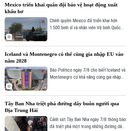
Mexico triển khai quân đội bảo vệ hoạt động xuất
không gian trải nghiệm đa giác quan, kết
Thời trang
khẩu bơ
hợp giữa nghệ thuật, âm nhạc và các mô
hình khổng lồ, góp phần thúc đẩy du lịch
Chính quyền Mexico đã triển khai hơn
Âm nhạc
văn hóa và kinh tế sáng tạo.
1.500 binh sĩ và nhân viên Vệ binh Quốc
gia tới bang Michoacan – khu vực sản
xuất bơ trọng điểm ở miền Tây nước này,
nhằm ngăn chặn tình trạng tống tiền và
Iceland và Montenegro có thể cùng gia nhập EU vào
bạo lực của các băng nhóm tội phạm ảnh
năm 2028
hưởng tới hoạt động xuất khẩu quả bơ
sang Mỹ.
Báo Politico ngày 7/8 cho biết Iceland và
Montenegro có khả năng cùng gia nhập
Liên minh châu Âu (EU) vào năm 2028.
Kịch bản này sẽ phụ thuộc vào kết quả
cuộc trưng cầu dân ý tại Iceland về việc
Tây Ban Nha triệt phá đường dây buôn người qua
nối lại đàm phán gia nhập EU vào cuối
Địa Trung Hải
tháng này.
Cảnh sát Tây Ban Nha ngày 7/8 thông báo
đã triệt phá một trong những đường dây