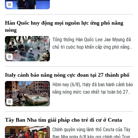
Chuyến thăm này nằm trong chuỗi nỗ lực
của Bangkok nhằm thúc đẩy sự kết nối
trở lại giữa nước này với khối ASEAN.
Hàn Quốc huy động mọi nguồn lực ứng phó nắng
nóng
Tổng thống Hàn Quốc Lee Jae Myung đã
chủ trì cuộc họp khẩn cấp ứng phó nắng
nóng và chỉ đạo huy động toàn bộ nhân
lực, tài nguyên hiện có để đối phó. Đợt
nắng nóng gay gắt tại quốc gia này dự
Italy cảnh báo nắng nóng cực đoan tại 27 thành phố
báo đạt đỉnh tại thủ đô Seoul trong ngày
6/8, với nhiệt độ có thể lên tới 39 độ C.
Hôm nay (6/8), Italy đã ban hành cảnh báo
Thời tiết cực đoan này đến nay đã khiến
nắng nóng mức cao nhất tại toàn bộ 27
hơn 20 người tử vong.
thành phố lớn, khi nước này tiếp tục hứng
chịu đợt nắng nóng gay gắt thứ tư trong
mùa hè năm nay.
Tây Ban Nha tìm giải pháp cho trẻ di cư ở Ceuta
Chính quyền vùng lãnh thổ Ceuta của Tây
Ban Nha ngày 6/8 kêu gọi chính phủ Trung