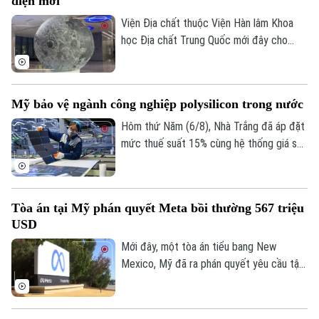
diện mới
Maroc vào khu vực này trong một đợt
biến động chưa từng có tiền lệ.
Viện Địa chất thuộc Viện Hàn lâm Khoa
học Địa chất Trung Quốc mới đây cho
biết một nhóm nghiên cứu của nước này
đã hoàn thành bản đồ địa chất cập nhật
toàn bộ bề mặt Mặt Trăng với tỷ lệ 1:5
Mỹ bảo vệ ngành công nghiệp polysilicon trong nước
triệu. Đây được xem là bước tiến khoa
học quan trọng giúp viết lại lịch sử địa
Hôm thứ Năm (6/8), Nhà Trắng đã áp đặt
chất của thiên thể này dựa trên những dữ
mức thuế suất 15% cùng hệ thống giá sàn
liệu nghiên cứu tiên tiến nhất.
mới đối với các sản phẩm làm từ
polysilicon – loại nguyên liệu thô then
chốt cho ngành bán dẫn và sản xuất tấm
Tòa án tại Mỹ phán quyết Meta bồi thường 567 triệu
pin năng lượng mặt trời.
USD
Mới đây, một tòa án tiểu bang New
Mexico, Mỹ đã ra phán quyết yêu cầu tập
đoàn Meta bồi thường 567 triệu USD và
thay đổi phương thức vận hành các nền
tảng mạng xã hội đối với người dùng trẻ