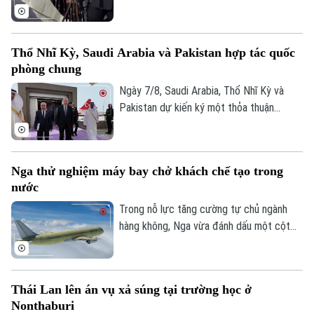
buôn người lớn nhất hoạt động trên tuyến
Địa Trung Hải, bắt giữ 78 đối tượng và
thu giữ 18 tàu cao tốc.
Thổ Nhĩ Kỳ, Saudi Arabia và Pakistan hợp tác quốc
phòng chung
Ngày 7/8, Saudi Arabia, Thổ Nhĩ Kỳ và
Pakistan dự kiến ký một thỏa thuận
phòng thủ chung tại thành phố Jeddah
của Saudi Arabia, nhằm tăng cường quan
hệ an ninh giữa ba nước.
Nga thử nghiệm máy bay chở khách chế tạo trong
nước
Trong nỗ lực tăng cường tự chủ ngành
hàng không, Nga vừa đánh dấu một cột
mốc mới khi chiếc máy bay chở khách
MS-21, được chế tạo hoàn toàn trong
nước, thực hiện thành công chuyến bay
Thái Lan lên án vụ xả súng tại trường học ở
đầu tiên.
Nonthaburi