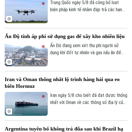
Nga chỉ trong vòng một tuần qua.
Trung Quốc ngày 5/8 đã công bố loạt
biện pháp kinh tế nhằm đáp trả các hạn
chế mới của Mỹ, trong đó có việc siết
xuất khẩu thiết bị bay không người lái
Bản quyền thuộc về Cơ quan Báo và Phát thanh Truyền hình Hà Nội Giấy
(UAV) và đưa 6 thực thể của Mỹ vào danh
phép số: Số 63/GP-TTDT, cấp ngày 10/05/2023
Ấn Độ tính áp phí sử dụng gas để xây kho nhiên liệu
sách trả đũa.
TRANG THÔNG TIN ĐIỆN TỬ
Ấn Độ đang xem xét thu phí người sử
CỦA CƠ QUAN BÁO VÀ PHÁT THANH TRUYỀN HÌNH HÀ NỘI
dụng khí đốt tự nhiên và gas nấu ăn để
huy động nguồn vốn cho kế hoạch xây
Số 3-5 Huỳnh Thúc Kháng-Phường Láng-Hà Nội
dựng kho dự trữ nhiên liệu chiến lược trị
Giám đốc: VŨ MINH TUẤN
giá 42 tỷ USD.
Iran và Oman thống nhất lộ trình hàng hải qua eo
Phó Giám đốc: Nguyễn Kim Khiêm, Nguyễn Minh Đức, Nguyễn Thành Lợi
biển Hormuz
Iran ngày 5/8 cho biết đã đạt được thống
nhất với Oman về các thông số địa lý của
tuyến hàng hải mới qua eo biển Hormuz -
một trong những tuyến vận tải năng lượng
quan trọng nhất thế giới.
Argentina tuyên bố không trả đũa sau khi Brazil hạ