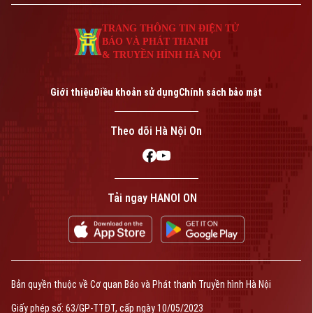
Giám đốc: NGUYỄN THANH LIÊM
TRANG THÔNG TIN ĐIỆN TỬ
Phó Giám đốc: Nguyễn Kim Khiêm, Nguyễn Minh Đức, Nguyễn Thành Lợi
BÁO VÀ PHÁT THANH
& TRUYỀN HÌNH HÀ NỘI
Giới thiệu
Điều khoản sử dụng
Chính sách bảo mật
Theo dõi Hà Nội On
Tải ngay HANOI ON
Bản quyền thuộc về Cơ quan Báo và Phát thanh Truyền hình Hà Nội
Giấy phép số: 63/GP-TTĐT, cấp ngày 10/05/2023