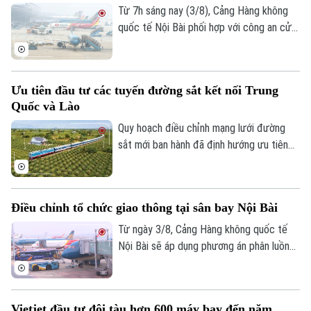
đầu năm.
Từ 7h sáng nay (3/8), Cảng Hàng không
quốc tế Nội Bài phối hợp với công an cửa
khẩu chính thức triển khai phương án phân
luồng giao thông mới tại khu vực tiếp cận
nhà ga hành khách T1 và T2. Những điều
Ưu tiên đầu tư các tuyến đường sắt kết nối Trung
chỉnh ngay tại lối ra - vào sân bay này
Quốc và Lào
nhằm giảm ùn tắc và tối ưu hóa giao
thông.
Quy hoạch điều chỉnh mạng lưới đường
sắt mới ban hành đã định hướng ưu tiên
đầu tư các tuyến đường kết nối với Trung
Quốc và Lào trước năm 2030.
Điều chỉnh tổ chức giao thông tại sân bay Nội Bài
Từ ngày 3/8, Cảng Hàng không quốc tế
Nội Bài sẽ áp dụng phương án phân luồng
giao thông mới tại cả Nhà ga hành khách
T1 và T2, với nhiều thay đổi liên quan đến
đường tiếp cận, khu vực đón trả khách và
Vietjet đầu tư đội tàu hơn 600 máy bay đến năm