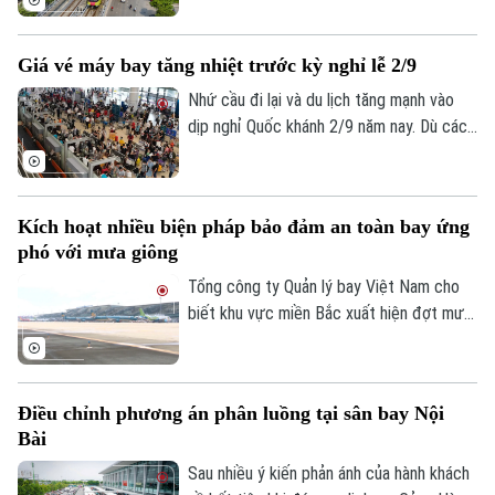
Kinh nghiệm
Thị trường
2050, đến năm 2050, Việt Nam sẽ có 25
Hướng nghiệp
Làng nghề
tuyến đường sắt quốc gia với tổng chiều
Y tế
Thể thao
Giá vé máy bay tăng nhiệt trước kỳ nghỉ lễ 2/9
Đánh giá
dài 6.658km, gồm 7 tuyến hiện có và 18
Di tích
tuyến xây dựng mới.
Nhứ cầu đi lại và du lịch tăng mạnh vào
Dinh dưỡng
Bóng đá
Giải trí
dịp nghỉ Quốc khánh 2/9 năm nay. Dù các
hãng hàng không đã bổ sung thêm chỗ,
Tư vấn sức khỏe
Quần vợt
giá vé trên một số đường bay đến các
Tin tức
Đã phát sóng
điểm du lịch vẫn tăng cao, đặc biệt trong
Golf
Kích hoạt nhiều biện pháp bảo đảm an toàn bay ứng
Sao
những ngày cao điểm.
phó với mưa giông
Điện ảnh
Tổng công ty Quản lý bay Việt Nam cho
biết khu vực miền Bắc xuất hiện đợt mưa
Thời trang
dông mạnh trên diện rộng, ảnh hưởng
đáng kể đến hoạt động khai thác bay tại
Âm nhạc
nhiều sân bay. Điều kiện thời tiết bất lợi
Điều chỉnh phương án phân luồng tại sân bay Nội
khiến nhiều chuyến bay phải bay chờ, điều
Bài
chỉnh kế hoạch khai thác.
Sau nhiều ý kiến phản ánh của hành khách