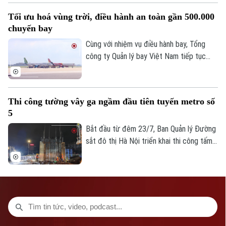
so với giai đoạn cao điểm trước đây.
Tối ưu hoá vùng trời, điều hành an toàn gần 500.000
chuyến bay
Cùng với nhiệm vụ điều hành bay, Tổng
công ty Quản lý bay Việt Nam tiếp tục
đẩy mạnh các giải pháp tối ưu hóa vùng
trời và nâng cao năng lực khai thác.
Thi công tường vây ga ngầm đầu tiên tuyến metro số
5
Bắt đầu từ đêm 23/7, Ban Quản lý Đường
sắt đô thị Hà Nội triển khai thi công tấm
Bản quyền thuộc về Cơ quan Báo và Phát thanh Truyền hình Hà Nội Giấy
tường vây đầu tiên tại ga ngầm S3 của
phép số: Số 63/GP-TTDT, cấp ngày 10/05/2023
tuyến Metro số 5 Văn Cao - Hòa Lạc,
đánh dấu dự án chính thức bước vào giai
TRANG THÔNG TIN ĐIỆN TỬ
đoạn thi công kết cấu ngầm.
CỦA CƠ QUAN BÁO VÀ PHÁT THANH TRUYỀN HÌNH HÀ NỘI
Số 3-5 Huỳnh Thúc Kháng-Phường Láng-Hà Nội