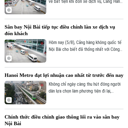
về bất tiện khi đón xe dịch vụ, Cảng Hàng
không quốc tế Nội Bài đã điều chỉnh
phương án phân luồng, cho phép xe công
nghệ đón khách tại khu vực có mái che và
Sân bay Nội Bài tiếp tục điều chỉnh làn xe dịch vụ
bổ sung lực lượng hỗ trợ ngay tại nhà ga.
đón khách
Hôm nay (5/8), Cảng hàng không quốc tế
Nội Bài cho biết đã thống nhất với Công
an cửa khẩu điều chỉnh làn đón khách
dành cho xe dịch vụ tại nhà ga T1 sau khi
tiếp nhận phản ánh của hành khách về
Hanoi Metro đạt lợi nhuận cao nhất từ trước đến nay
những bất tiện.
Không chỉ ngày càng thu hút đông người
Theo dõi Hà Nội On
dân lựa chọn làm phương tiện đi lại,
đường sắt đô thị Hà Nội cũng ghi nhận
những tín hiệu tích cực về hiệu quả hoạt
động. Trong 6 tháng đầu năm, Hanoi
Chính thức điều chỉnh giao thông lối ra vào sân bay
Metro đạt mức lợi nhuận cao nhất từ
Nội Bài
trước đến nay trong các kỳ báo cáo nửa