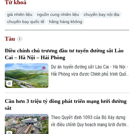
Từ khoá
Hà Nội
Hà Nội
giá nhiên liệu
nguồn cung nhiên liệu
chuyến bay nội địa
chuyến bay quốc tế
hãng hàng không
Chính trị
Nhịp sống Hà Nội
Thế giới
Tàu
Xã hội
Người Hà Nội
Tin tức
Kinh tế
Điều chỉnh chủ trương đầu tư tuyến đường sắt Lào
An ninh trật tự
Khoảnh khắc Hà Nội
Cai – Hà Nội – Hải Phòng
Quân sự
Tin tức
Nhà đất
Dự án tuyến đường sắt Lào Cai - Hà Nội -
Công nghệ
Ẩm thực
Hồ sơ
Hải Phòng vừa được Chính phủ trình Quốc
Cafe sáng
Tin tức
hội đề xuất bổ sung 8,4km đoạn tuyến từ
Tàu và Xe
Người Việt 4 phương
Yên Viên đi Gia Lâm, đồng thời tăng vốn
Tài chính Ngân hàng
Đầu tư
hơn 86.000 tỷ đồng so với tổng mức đầu
Ô tô
Giáo dục
Cần hơn 3 triệu tỷ đồng phát triển mạng lưới đường
tư ban đầu.
Doanh nghiệp
sắt
Căn hộ
Tàu
Tin tức
Văn hóa
Theo Quyết định 1093 của Bộ Xây dựng
Đất đai
về điều chỉnh Quy hoạch mạng lưới đường
Xe máy
Tuyển sinh
Tin tức
sắt thời kỳ 2021-2030, tầm nhìn đến năm
Sức khỏe