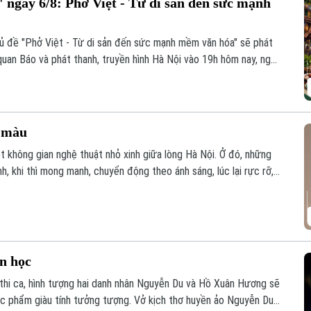
 ngày 6/8: Phở Việt - Từ di sản đến sức mạnh
hủ đề "Phở Việt - Từ di sản đến sức mạnh mềm văn hóa" sẽ phát
quan Báo và phát thanh, truyền hình Hà Nội vào 19h hôm nay, ngày
c màu
t không gian nghệ thuật nhỏ xinh giữa lòng Hà Nội. Ở đó, những
, khi thì mong manh, chuyển động theo ánh sáng, lúc lại rực rỡ,
vì thế trở thành một khúc giao mùa của hội họa.
ăn học
 thi ca, hình tượng hai danh nhân Nguyễn Du và Hồ Xuân Hương sẽ
ác phẩm giàu tính tưởng tượng. Vở kịch thơ huyền ảo Nguyễn Du