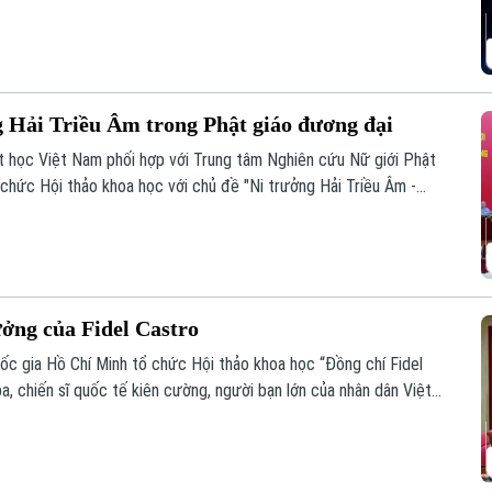
ng đến cho khán giả một trải nghiệm nghệ thuật mới mẻ, nơi văn
ng Hải Triều Âm trong Phật giáo đương đại
t học Việt Nam phối hợp với Trung tâm Nghiên cứu Nữ giới Phật
 chức Hội thảo khoa học với chủ đề "Ni trưởng Hải Triều Âm -
 giáo Việt Nam đương đại".
ưởng của Fidel Castro
quốc gia Hồ Chí Minh tổ chức Hội thảo khoa học “Đồng chí Fidel
a, chiến sĩ quốc tế kiên cường, người bạn lớn của nhân dân Việt