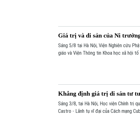
– Hồ Xuân Hương ngoại truyện hứa hẹn ma
học, sân khấu và âm nhạc cùng hòa quyện.
Giá trị và di sản của Ni trưở
Sáng 5/8 tại Hà Nội, Viện Nghiên cứu Phậ
giáo và Viện Thông tin Khoa học xã hội tổ
Cuộc đời, đóng góp và vai trò trong Phật
Khẳng định giá trị di sản tư t
Sáng 3/8, tại Hà Nội, Học viện Chính trị 
Castro - Lãnh tụ vĩ đại của Cách mạng Cub
Nam”.