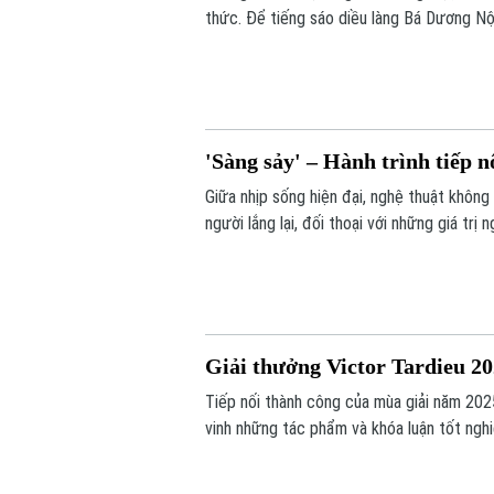
thức. Để tiếng sáo diều làng Bá Dương Nộ
của Nghệ nhân nhân dân Nguyễn Hữu Kiêm 
Việt Nam tới bạn bè quốc tế.
'Sàng sảy' – Hành trình tiếp 
Giữa nhịp sống hiện đại, nghệ thuật khôn
người lắng lại, đối thoại với những giá tr
Concept thực hiện mang đến một hành trì
được tiếp nối bằng góc nhìn sáng tạo của 
Giải thưởng Victor Tardieu 2
Tiếp nối thành công của mùa giải năm 202
vinh những tác phẩm và khóa luận tốt ngh