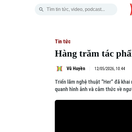
Thứ Sáu
THỜI SỰ
HÀ NỘI
THẾ GIỚI
07 Tháng 08, 2026
Hà Nội
Nhịp sống Hà Nộ
Tin tức
Tin tức
Hàng trăm tác phẩm
Chính trị
Người Hà Nội
Quân s
Xã hội
Khoảnh khắc Hà 
Hồ sơ
Vũ Huyền
12/05/2026, 10:44
Triển lãm nghệ thuật “Her” đã khai
An ninh trật tự
Ẩm thực
Người V
quanh hình ảnh và cảm thức về ngườ
Công nghệ
Skip Ad