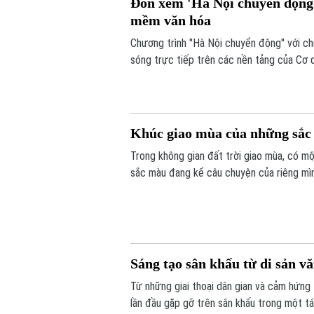
Đón xem 'Hà Nội chuyển động'
mềm văn hóa
Chương trình "Hà Nội chuyển động" với c
sóng trực tiếp trên các nền tảng của Cơ 
6/8.
Khúc giao mùa của những sắ
Trong không gian đất trời giao mùa, có mộ
sắc màu đang kể câu chuyện của riêng mình
vui tươi. Triển lãm "Những lớp thân quen" 
Sáng tạo sân khấu từ di sản v
Từ những giai thoại dân gian và cảm hứng
lần đầu gặp gỡ trên sân khấu trong một t