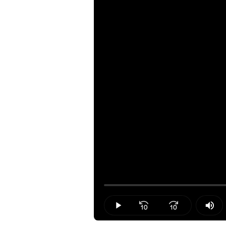
Loaded
:
0.00%
Play
Mut