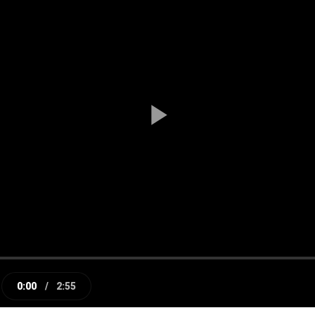
Play
Video
0:00
/
2:55
e
Current
Duration