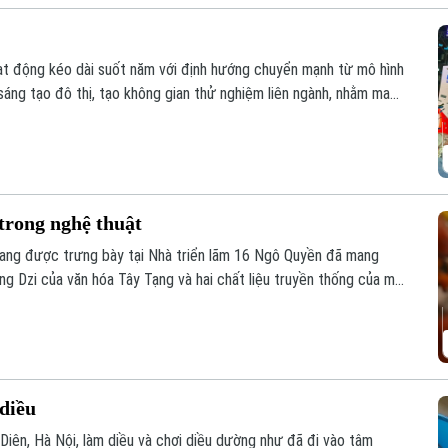
oạt động kéo dài suốt năm với định hướng chuyển mạnh từ mô hình
 sáng tạo đô thị, tạo không gian thử nghiệm liên ngành, nhằm mang
ối quốc tế sâu rộng.
trong nghệ thuật
" đang được trưng bày tại Nhà triển lãm 16 Ngô Quyền đã mang
ng Dzi của văn hóa Tây Tạng và hai chất liệu truyền thống của mỹ
diều
 Diên, Hà Nội, làm diều và chơi diều dường như đã đi vào tâm