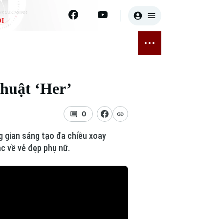
I
E
THỂ THAO
GIẢI TRÍ
ĐÃ PHÁT SÓNG
Bóng đá
Tin tức
thuật ‘Her’
ỡng
Quần vợt
Sao
sức khỏe
Golf
Điện ảnh
0
g gian sáng tạo đa chiều xoay
Thời trang
c về vẻ đẹp phụ nữ.
Âm nhạc