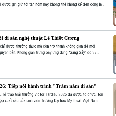
i được gìn giữ tới tận hôm nay, không thể không kể đến công lao
- người đã nâng niu cánh diều và đưa nghệ thuật chơi diều của
nối di sản nghệ thuật Lê Thiết Cương
g chỉ được thưởng thức mà còn trở thành không gian để mỗi
ị nguyên bản. Không gian trưng bày ứng dụng "Sàng Sảy" do 39
nh như thế, nơi những tác phẩm của cố họa sĩ Lê Thiết Cương
thế hệ trẻ.
026: Tiếp nối hành trình "Trăm năm di sản"
5, lễ trao Giải thưởng Victor Tardieu 2026 đã được tổ chức, tôn
iệp xuất sắc của sinh viên Trường Đại học Mỹ thuật Việt Nam.