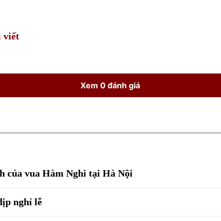
Time
 viết
Xem 0 đánh giá
nh của vua Hàm Nghi tại Hà Nội
ịp nghỉ lễ