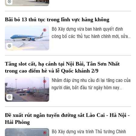
khách đạt tăng 15,4% so với cùng kỳ năm
2025 và vận chuyển hành khách nội địa
Bãi bỏ 13 thủ tục trong lĩnh vực hàng không
đạt 18,7 triệu khách, tăng 0,3% so với
cùng kỳ năm 2025.
Bộ Xây dựng vừa ban hành quyết định
công bố các thủ tục hành chính mới, sửa
đổi, bổ sung và bãi bỏ trong lĩnh vực hàng
không. Đáng chú ý, có 13 thủ tục hành
chính chính thức được bãi bỏ.
Tăng slot cất, hạ cánh tại Nội Bài, Tân Sơn Nhất
trong cao điểm hè và lễ Quốc khánh 2/9
Nhằm đáp ứng nhu cầu đi lại tăng cao của
người dân, bắt đầu từ ngày hôm nay
Liên hệ đường dây nóng (bấm để gọi)
(15/7), Cục Hàng không Việt Nam đã
Tòa soạn
Tòa soạn
chính thức điều chỉnh tăng lượt cất, hạ
cánh tại hai sân bay lớn nhất cả nước là
0865.116.699 (hotline)
0865.116.699
Đề xuất rút ngắn tuyến đường sắt Lào Cai - Hà Nội -
Nội Bài và Tân Sơn Nhất.
Hải Phòng
Bộ Xây dựng vừa trình Thủ tướng Chính