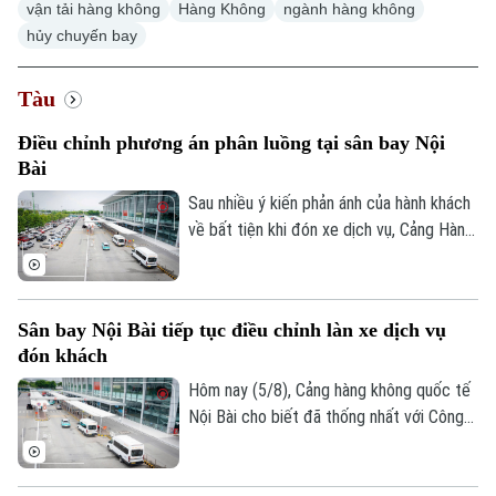
vận tải hàng không
Hàng Không
ngành hàng không
hủy chuyến bay
Tàu
Điều chỉnh phương án phân luồng tại sân bay Nội
Bài
Sau nhiều ý kiến phản ánh của hành khách
về bất tiện khi đón xe dịch vụ, Cảng Hàng
không quốc tế Nội Bài đã điều chỉnh
phương án phân luồng, cho phép xe công
nghệ đón khách tại khu vực có mái che và
Sân bay Nội Bài tiếp tục điều chỉnh làn xe dịch vụ
bổ sung lực lượng hỗ trợ ngay tại nhà ga.
đón khách
Hôm nay (5/8), Cảng hàng không quốc tế
Nội Bài cho biết đã thống nhất với Công
an cửa khẩu điều chỉnh làn đón khách
dành cho xe dịch vụ tại nhà ga T1 sau khi