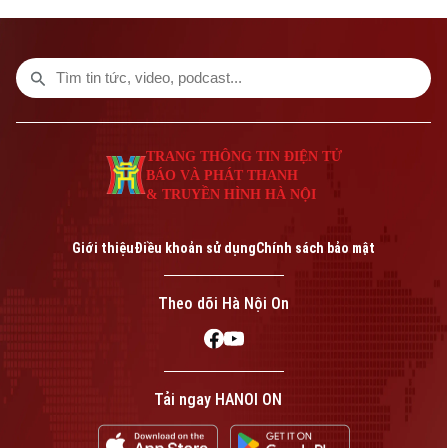
tính đến yếu tố tàu bay dự bị, có hiệu lực
từ ngày 16/8.
TRANG THÔNG TIN ĐIỆN TỬ
BÁO VÀ PHÁT THANH
& TRUYỀN HÌNH HÀ NỘI
Giới thiệu
Điều khoản sử dụng
Chính sách bảo mật
Theo dõi Hà Nội On
Tải ngay HANOI ON