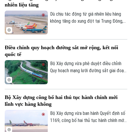
nhiên liệu tăng
Dù chịu tác động từ giá nhiên liệu hàng
không tăng do xung đột tại Trung Đông,
thị trường hàng không Việt Nam vẫn ghi
nhận tăng trưởng tích cực trong 6 tháng
đầu năm 2026 với hơn 45,4 triệu lượt hành
Theo dõi Hà Nội On
Điều chỉnh quy hoạch đường sắt mở rộng, kết nối
khách, tăng gần 10% so với cùng kỳ.
quốc tế
Bộ Xây dựng vừa phê duyệt điều chỉnh
Quy hoạch mạng lưới đường sắt giai đoạn
2021-2030, tầm nhìn đến năm 2050 với
định hướng mở rộng hệ thống đường sắt
quốc gia và tăng cường kết nối quốc tế.
Bộ Xây dựng công bố hai thủ tục hành chính mới
lĩnh vực hàng không
Bộ Xây dựng vừa ban hành Quyết định số
1169, công bố hai thủ tục hành chính mới
cùng nhiều nội dung sửa đổi, thay thế