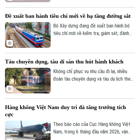
trong lĩnh vực hàng không thuộc phạm vi
quản lý của Bộ.
Đề xuất ban hành tiêu chí mới về hạ tầng đường sắt
Bộ Xây dựng đang đề xuất ban hành bộ
tiêu chí mới về kiểm tra, giám sát, đánh
giá và nghiệm thu chất lượng dịch vụ quản
lý, bảo trì kết cấu hạ tầng đường sắt quốc
gia.
Tàu chuyên dụng, tàu di sản thu hút hành khách
Không chỉ phục vụ nhu cầu đi lại, nhiều
đoàn tàu chuyên dụng và tàu du lịch theo
chủ đề đang trở thành sản phẩm trải
nghiệm, góp phần gia tăng lượng hành
khách, tạo động lực phát triển cho ngành
Hàng không Việt Nam duy trì đà tăng trưởng tích
đường sắt.
cực
Theo báo cáo của Cục Hàng không Việt
Nam, trong 6 tháng đầu năm 2026, vận
chuyển hành khách quốc tế đạt 26,2 triệu