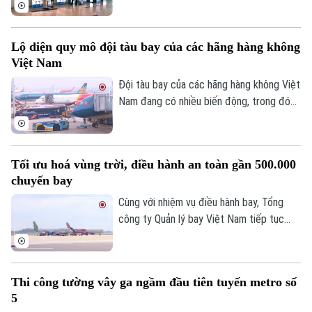
hàng không quốc tế Nội Bài vừa bổ sung
thêm 4 kiosk sinh trắc học tại nhà ga T1.
Tư vấn sức khỏe
Quần vợt
Việc mở rộng này nhằm đáp ứng nhu cầu
Tin tức
Đã phát sóng
Lộ diện quy mô đội tàu bay của các hãng hàng không
làm thủ tục hàng không tự động ngày
Golf
Việt Nam
càng tăng của người dân.
Sao
Đội tàu bay của các hãng hàng không Việt
Điện ảnh
Nam đang có nhiều biến động, trong đó
Bamboo Airways là hãng thu hút sự chú ý
Thời trang
khi chỉ còn 3 tàu bay khai thác, giảm mạnh
so với giai đoạn cao điểm trước đây.
Tối ưu hoá vùng trời, điều hành an toàn gần 500.000
Âm nhạc
chuyến bay
Cùng với nhiệm vụ điều hành bay, Tổng
công ty Quản lý bay Việt Nam tiếp tục
đẩy mạnh các giải pháp tối ưu hóa vùng
trời và nâng cao năng lực khai thác.
Thi công tường vây ga ngầm đầu tiên tuyến metro số
5