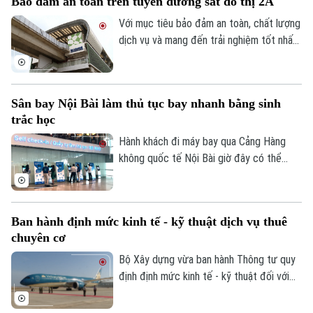
Bảo đảm an toàn trên tuyến đường sắt đô thị 2A
đến năm 2030, cả nước sẽ hình thành 36
Bản quyền thuộc về Cơ quan Báo và Phát thanh Truyền hình Hà Nội Giấy
cảng hàng không, gồm 19 cảng quốc tế
Với mục tiêu bảo đảm an toàn, chất lượng
phép số: Số 63/GP-TTDT, cấp ngày 10/05/2023
và 17 cảng nội địa.
dịch vụ và mang đến trải nghiệm tốt nhất
TRANG THÔNG TIN ĐIỆN TỬ
cho hành khách, Hà Nội Metro đang khẩn
trương kiểm tra, rà soát các hạng mục
CỦA CƠ QUAN BÁO VÀ PHÁT THANH TRUYỀN HÌNH HÀ NỘI
công trình trên tuyến 2A Cát Linh – Hà
Số 3-5 Huỳnh Thúc Kháng-Phường Láng-Hà Nội
Sân bay Nội Bài làm thủ tục bay nhanh bằng sinh
Đông.
trắc học
Giám đốc: VŨ MINH TUẤN
Hành khách đi máy bay qua Cảng Hàng
Phó Giám đốc: Nguyễn Kim Khiêm, Nguyễn Minh Đức, Nguyễn Thành Lợi
không quốc tế Nội Bài giờ đây có thể
hoàn tất xác thực sinh trắc học chỉ trong
vài giây, nhờ hệ thống kiosk biometric mới
được đưa vào khai thác tại Nhà ga T1.
Ban hành định mức kinh tế - kỹ thuật dịch vụ thuê
chuyên cơ
Bộ Xây dựng vừa ban hành Thông tư quy
định định mức kinh tế - kỹ thuật đối với
dịch vụ thuê chuyên cơ chính thức sử
dụng ngân sách Nhà nước, trong đó có