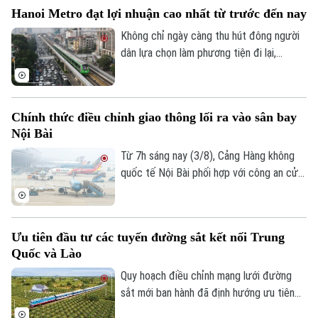
tiếp nhận phản ánh của hành khách về
Hanoi Metro đạt lợi nhuận cao nhất từ trước đến nay
những bất tiện.
Không chỉ ngày càng thu hút đông người
dân lựa chọn làm phương tiện đi lại,
đường sắt đô thị Hà Nội cũng ghi nhận
những tín hiệu tích cực về hiệu quả hoạt
động. Trong 6 tháng đầu năm, Hanoi
Chính thức điều chỉnh giao thông lối ra vào sân bay
Metro đạt mức lợi nhuận cao nhất từ
Nội Bài
trước đến nay trong các kỳ báo cáo nửa
đầu năm.
Từ 7h sáng nay (3/8), Cảng Hàng không
quốc tế Nội Bài phối hợp với công an cửa
khẩu chính thức triển khai phương án phân
Chuyên mục
luồng giao thông mới tại khu vực tiếp cận
nhà ga hành khách T1 và T2. Những điều
Thời sự
Ưu tiên đầu tư các tuyến đường sắt kết nối Trung
chỉnh ngay tại lối ra - vào sân bay này
Quốc và Lào
nhằm giảm ùn tắc và tối ưu hóa giao
Hà Nội
Hà Nội
thông.
Quy hoạch điều chỉnh mạng lưới đường
sắt mới ban hành đã định hướng ưu tiên
Chính trị
Nhịp sống Hà Nội
đầu tư các tuyến đường kết nối với Trung
Thế giới