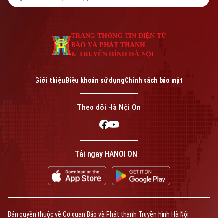
Số 3-5 Huỳnh Thúc Kháng-Phường Láng-Hà Nội
Giám đốc: VŨ MINH TUẤN
Phó Giám đốc: Nguyễn Kim Khiêm, Nguyễn Minh Đức, Nguyễn Thành Lợi
TRANG THÔNG TIN ĐIỆN TỬ
BÁO VÀ PHÁT THANH
& TRUYỀN HÌNH HÀ NỘI
Giới thiệu
Điều khoản sử dụng
Chính sách bảo mật
Theo dõi Hà Nội On
Tải ngay HANOI ON
Bản quyền thuộc về Cơ quan Báo và Phát thanh Truyền hình Hà Nội