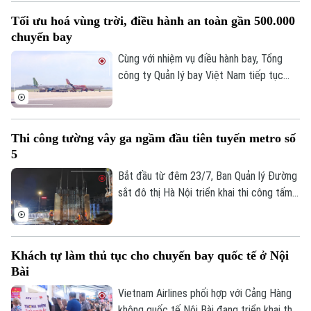
so với giai đoạn cao điểm trước đây.
Tối ưu hoá vùng trời, điều hành an toàn gần 500.000
chuyến bay
Cùng với nhiệm vụ điều hành bay, Tổng
Liên hệ đường dây nóng (bấm để gọi)
công ty Quản lý bay Việt Nam tiếp tục
Tòa soạn
Tòa soạn
đẩy mạnh các giải pháp tối ưu hóa vùng
trời và nâng cao năng lực khai thác.
0865.116.699 (hotline)
0865.116.699
Thi công tường vây ga ngầm đầu tiên tuyến metro số
5
Bắt đầu từ đêm 23/7, Ban Quản lý Đường
sắt đô thị Hà Nội triển khai thi công tấm
tường vây đầu tiên tại ga ngầm S3 của
tuyến Metro số 5 Văn Cao - Hòa Lạc,
đánh dấu dự án chính thức bước vào giai
Khách tự làm thủ tục cho chuyến bay quốc tế ở Nội
đoạn thi công kết cấu ngầm.
Bài
Vietnam Airlines phối hợp với Cảng Hàng
không quốc tế Nội Bài đang triển khai thử