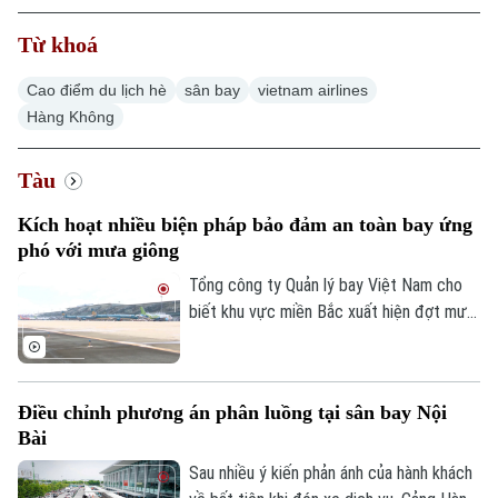
Từ khoá
Hà Nội
Hà Nội
Cao điểm du lịch hè
sân bay
vietnam airlines
Chính trị
Hàng Không
Nhịp sống Hà Nội
Thế giới
Xã hội
Người Hà Nội
Tàu
Tin tức
Kinh tế
An ninh trật tự
Khoảnh khắc Hà Nội
Kích hoạt nhiều biện pháp bảo đảm an toàn bay ứng
Quân sự
Tin tức
phó với mưa giông
Nhà đất
Công nghệ
Ẩm thực
Tổng công ty Quản lý bay Việt Nam cho
Hồ sơ
Cafe sáng
Tin tức
biết khu vực miền Bắc xuất hiện đợt mưa
Tàu và Xe
Người Việt 4 phương
dông mạnh trên diện rộng, ảnh hưởng
Tài chính Ngân hàng
Đầu tư
đáng kể đến hoạt động khai thác bay tại
Ô tô
Giáo dục
nhiều sân bay. Điều kiện thời tiết bất lợi
Doanh nghiệp
Điều chỉnh phương án phân luồng tại sân bay Nội
Căn hộ
khiến nhiều chuyến bay phải bay chờ, điều
Tàu
Bài
Tin tức
Văn hóa
chỉnh kế hoạch khai thác.
Đất đai
Sau nhiều ý kiến phản ánh của hành khách
Xe máy
Tuyển sinh