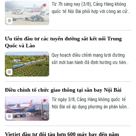
đầu năm.
Từ 7h sáng nay (3/8), Cảng Hàng không
quốc tế Nội Bài phối hợp với công an cửa
khẩu chính thức triển khai phương án phân
luồng giao thông mới tại khu vực tiếp cận
nhà ga hành khách T1 và T2. Những điều
Ưu tiên đầu tư các tuyến đường sắt kết nối Trung
chỉnh ngay tại lối ra - vào sân bay này
Quốc và Lào
nhằm giảm ùn tắc và tối ưu hóa giao
thông.
Quy hoạch điều chỉnh mạng lưới đường
sắt mới ban hành đã định hướng ưu tiên
đầu tư các tuyến đường kết nối với Trung
Quốc và Lào trước năm 2030.
Điều chỉnh tổ chức giao thông tại sân bay Nội Bài
Từ ngày 3/8, Cảng Hàng không quốc tế
Theo dõi Hà Nội On
Nội Bài sẽ áp dụng phương án phân luồng
giao thông mới tại cả Nhà ga hành khách
T1 và T2, với nhiều thay đổi liên quan đến
đường tiếp cận, khu vực đón trả khách và
Vietjet đầu tư đội tàu hơn 600 máy bay đến năm
các bãi đỗ ô tô.