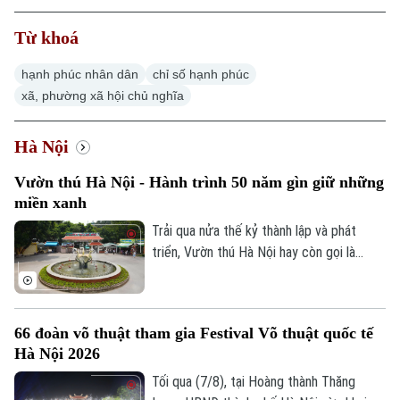
Từ khoá
hạnh phúc nhân dân
chỉ số hạnh phúc
xã, phường xã hội chủ nghĩa
Hà Nội
Vườn thú Hà Nội - Hành trình 50 năm gìn giữ những
miền xanh
Trải qua nửa thế kỷ thành lập và phát
triển, Vườn thú Hà Nội hay còn gọi là
Công viên Thủ Lệ không chỉ là nơi chăm
sóc, bảo tồn hàng trăm cá thể động vật
mà còn là không gian xanh, văn hoá gắn bó
66 đoàn võ thuật tham gia Festival Võ thuật quốc tế
với nhiều thế hệ người dân Thủ đô.
Hà Nội 2026
Tối qua (7/8), tại Hoàng thành Thăng