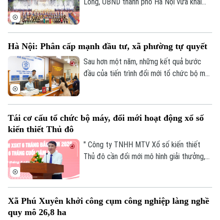
Long, UBND thành phố Hà Nội vừa khai
mạc Festival Võ thuật quốc tế Hà Nội
2026 với chủ đề “Hào khí Thăng Long -
Tinh hoa võ Việt”.
Hà Nội: Phân cấp mạnh đầu tư, xã phường tự quyết
Sau hơn một năm, những kết quả bước
đầu của tiến trình đổi mới tổ chức bộ máy
và nâng cao hiệu lực, hiệu quả quản trị đã
cho thấy mô hình chính quyền địa phương
hai cấp không chỉ là sự thay đổi về cơ cấu
Tái cơ cấu tổ chức bộ máy, đổi mới hoạt động xổ số
tổ chức, mà là bước chuyển căn bản tổ
kiến thiết Thủ đô
chức lại không gian phát triển và tái cấu
trúc mô hình quản trị của thành phố Hà
" Công ty TNHH MTV Xổ số kiến thiết
Chuyên mục
Nội.
Thủ đô cần đổi mới mô hình giải thưởng,
Thời sự
kết hợp phương thức xổ số truyền thống
với công nghệ; đồng thời tái cơ cấu tổ
chức bộ máy, nâng cao thu nhập người lao
Hà Nội
Hà Nội
Xã Phú Xuyên khởi công cụm công nghiệp làng nghề
động, gia tăng đóng góp cho Thủ đô" - đó
quy mô 26,8 ha
là yêu cầu của Ủy viên Ban Thường vụ
Chính trị