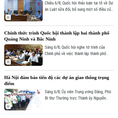
Chiều 6/8, Quốc hội thảo luận tại tổ về Dự
án Luật sửa đổi, bổ sung một số điều của
Luật Kiến trúc. Nhiều đại biểu đồng tình,
dự thảo Luật đã tập trung đổi mới công
tác quản lý hành nghề kiến trúc theo
Chính thức trình Quốc hội thành lập hai thành phố
hướng cắt giảm thủ tục hành chính,
Quảng Ninh và Bắc Ninh
chuyển mạnh từ tiền kiểm sang hậu kiểm
và đẩy mạnh chuyển đổi số.
Sáng 6/8, Quốc hội nghe tờ trình của
Chính phủ về việc thành lập thành phố
Quảng Ninh và thành phố Bắc Ninh.
Hà Nội đảm bảo tiến độ các dự án giao thông trọng
điểm
Sáng 6/8, Ủy viên Trung ương Đảng, Phó
Bí thư Thường trực Thành ủy Nguyễn
Trọng Đông, Trưởng Ban Chỉ đạo giải
phóng mặt bằng các dự án đầu tư trên
địa bàn thành phố Hà Nội, kiểm tra thực