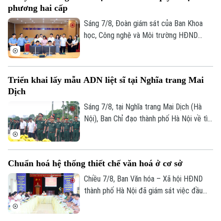
phương hai cấp
đồng thuận, bàn giao đất để thực hiện
siêu dự án 162.000 tỷ đồng này.
Sáng 7/8, Đoàn giám sát của Ban Khoa
học, Công nghệ và Môi trường HĐND
thành phố Hà Nội giám sát tình hình thực
hiện công tác chuyển đổi số trên địa bàn
xã Quang Minh giai đoạn 2025-2026.
Triển khai lấy mẫu ADN liệt sĩ tại Nghĩa trang Mai
Dịch
Sáng 7/8, tại Nghĩa trang Mai Dịch (Hà
Nội), Ban Chỉ đạo thành phố Hà Nội về tìm
kiếm, quy tập và xác định danh tính hài
cốt liệt sĩ trang trọng tổ chức Lễ dâng
hương tưởng niệm và chính thức triển
Chuẩn hoá hệ thống thiết chế văn hoá ở cơ sở
khai công tác lấy mẫu hài cốt liệt sĩ chưa
Liên hệ đường dây nóng (bấm để gọi)
xác định được thông tin để phục vụ giám
Chiều 7/8, Ban Văn hóa – Xã hội HĐND
Tòa soạn
Tòa soạn
định ADN.
thành phố Hà Nội đã giám sát việc đầu
0865.116.699 (hotline)
0865.116.699
tư, khai thác các thiết chế văn hóa, thể
thao trên địa bàn phường Kiến Hưng.