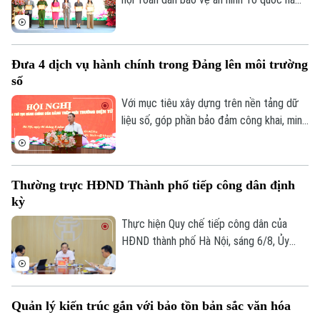
2026 với sự tham dự của lãnh đạo thành
phố, lãnh đạo phường, lực lượng Công an,
đại diện các cơ quan, đơn vị, doanh
Đưa 4 dịch vụ hành chính trong Đảng lên môi trường
nghiệp và đông đảo nhân dân trên địa
số
bàn.
Với mục tiêu xây dựng trên nền tảng dữ
liệu số, góp phần bảo đảm công khai, minh
bạch và nâng cao hiệu quả điều hành, sáng
6/8, Đảng ủy UBND thành phố Hà Nội tổ
chức hội nghị tập huấn sử dụng 4 thủ tục
Thường trực HĐND Thành phố tiếp công dân định
hành chính của Đảng lên môi trường điện
kỳ
tử cho các tổ chức cơ sở Đảng trực
thuộc.
Thực hiện Quy chế tiếp công dân của
HĐND thành phố Hà Nội, sáng 6/8, Ủy
viên Thường trực, Trưởng Ban Đô thị
HĐND thành phố Trần Hợp Dũng đã tiếp
công dân định kỳ.
Quản lý kiến trúc gắn với bảo tồn bản sắc văn hóa