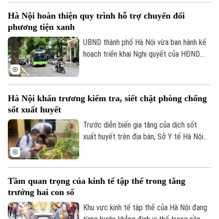
phố Hà Nội đã thể hiện sự quan tâm đặc
Hà Nội hoàn thiện quy trình hỗ trợ chuyển đổi
biệt bằng việc đầu tư nâng cấp hệ thống
phương tiện xanh
đê điều và thủy lợi, đảm bảo an toàn
phòng chống thiên tai trong mùa mưa lũ
UBND thành phố Hà Nội vừa ban hành kế
2026.
hoạch triển khai Nghị quyết của HĐND
Thành phố về hỗ trợ chuyển đổi phương
tiện giao thông đường bộ từ nhiên liệu
hóa thạch sang năng lượng sạch, đồng
Hà Nội khẩn trương kiểm tra, siết chặt phòng chống
thời khuyến khích người dân sử dụng giao
sốt xuất huyết
thông công cộng.
Trước diễn biến gia tăng của dịch sốt
xuất huyết trên địa bàn, Sở Y tế Hà Nội
vừa ban hành công văn khẩn yêu cầu các
xã, phường tăng cường triển khai các biện
pháp phòng, chống dịch. Ngành y tế cũng
Tầm quan trọng của kinh tế tập thể trong tăng
sẽ thành lập các đoàn kiểm tra, giám sát
trưởng hai con số
công tác phòng chống dịch tại 91 xã
phường.
Khu vực kinh tế tập thể của Hà Nội đang