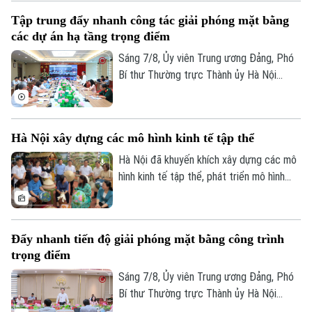
Tập trung đẩy nhanh công tác giải phóng mặt bằng
các dự án hạ tầng trọng điểm
Sáng 7/8, Ủy viên Trung ương Đảng, Phó
Bí thư Thường trực Thành ủy Hà Nội
Nguyễn Trọng Đông, Trưởng ban Chỉ đạo
giải phóng mặt bằng các dự án đầu tư
trên địa bàn thành phố Hà Nội chủ trì hội
Hà Nội xây dựng các mô hình kinh tế tập thể
nghị Ban Chỉ đạo nhằm rà soát, đánh giá
tiến độ công tác giải phóng mặt bằng
Hà Nội đã khuyến khích xây dựng các mô
triển khai các dự án, công trình trọng
hình kinh tế tập thể, phát triển mô hình
điểm trên địa bàn thành phố.
HTX theo Luật năm 2023. Việc kiện toàn,
nâng cao hiệu quả hoạt động của các
HTX đóng vai trò quan trọng trong việc
Đẩy nhanh tiến độ giải phóng mặt bằng công trình
hình thành các mô hình kinh tế tập thể,
trọng điểm
tăng cường liên kết với các đơn vị doanh
nghiệp để đầu tư xây dựng nông nghiệp
Sáng 7/8, Ủy viên Trung ương Đảng, Phó
công nghệ cao và hình thành các chuỗi
Bí thư Thường trực Thành ủy Hà Nội
liên kết sản xuất, tiêu thụ bền vững.
Nguyễn Trọng Đông - Trưởng ban Chỉ đạo