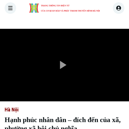
TRANG THÔNG TIN ĐIỆN TỬ
CỦA CƠ QUAN BÁO VÀ PHÁT THANH TRUYỀN HÌNH HÀ NỘI
THỜI SỰ
HÀ NỘI
THẾ GIỚI
KINH TẾ
NHÀ ĐẤT
Play
Video
Hà Nội
Hạnh phúc nhân dân – đích đến của xã,
phường xã hội chủ nghĩa