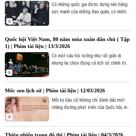
Có những quốc gia được dựng nên bằng
sức mạnh của những đạo quân; có những
quốc gia được hình thành từ những triều
đại kéo dài hàng trăm năm; nhưng cũng có
những quốc gia được xây dựng từ một
Quốc hội Việt Nam, 80 năm mùa xuân dân chủ ( Tập
điều tưởng như vô hình mà lại bền vững
1) | Phim tài liệu | 13/3/2026
hơn tất cả: niềm tin của nhân dân.
Có một câu hỏi tưởng như rất giản dị
nhưng lại chứa đựng cả lịch sử chính trị
của một dân tộc: quyền lực của một quốc
gia bắt đầu từ đâu? Từ sức mạnh của vũ
lực, từ quyền uy của một triều đại, hay từ
Mốc son lịch sử | Phim tài liệu | 12/03/2026
sự lựa chọn của nhân dân? Câu hỏi ấy
không phải đến tận hôm nay mới được
Mỗi kỳ bầu cử không chỉ đánh dấu một
đặt ra.
chặng đường phát triển của Quốc hội, mà
còn đánh dấu những mốc son chói lọi
trong lịch sử đấu tranh giành độc lập dân
tộc và xây dựng nhà nước “của dân, do
Thiên nhiên trong đô thị | Phim tài liệu | 04/3/2026