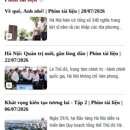
Hà Nội
Hà Nội
Về quê, Anh nhé! | Phim tài liệu | 28/07/2026
Chính trị
Nhịp sống Hà Nội
Thế giới
Hà Nội hiện có tổng số 340 nghĩa trang
liệt sĩ nằm rải rác khắp các địa phương.
Xã hội
Người Hà Nội
Trong số đó có tới hàng nghìn ngôi mộ
Tin tức
Kinh tế
chưa tìm được hài cốt.
An ninh trật tự
Khoảnh khắc Hà Nội
Quân sự
Tin tức
Nhà đất
Hà Nội: Quản trị mới, gần lòng dân | Phim tài liệu |
Công nghệ
Ẩm thực
22/07/2026
Hồ sơ
Cafe sáng
Tin tức
Tàu và Xe
Là Thủ đô, trung tâm chính trị - hành chính
Người Việt 4 phương
quốc gia, Hà Nội không chỉ tiên phong
Tài chính Ngân hàng
Đầu tư
thực hiện chủ trương ấy mà còn từng
Ô tô
Giáo dục
bước khẳng định hiệu quả của một
Doanh nghiệp
Căn hộ
phương thức quản trị mới: bộ máy tinh
Tàu
Tin tức
Văn hóa
Khát vọng kiến tạo tương lai - Tập 2 | Phim tài liệu |
gọn hơn, chính quyền gần dân hơn, quản trị
Đất đai
06/07/2026
Xe máy
hiện đại hơn và lấy người dân, doanh
Tuyển sinh
Tin tức
nghiệp làm trung tâm phục vụ.
Ngày 29/6, tại Bảo tàng Hà Nội diễn ra
Sức khỏe
Kinh nghiệm
Thị trường
triển lãm Quy hoạch tổng thể Thủ đô Hà
Hướng nghiệp