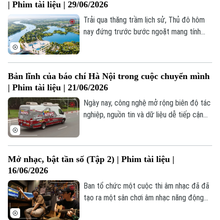
| Phim tài liệu | 29/06/2026
Trải qua thăng trầm lịch sử, Thủ đô hôm
nay đứng trước bước ngoặt mang tính
thời đại. Quyết định số 2512/QĐ-UBND
của Chủ tịch UBND thành phố Hà Nội phê
duyệt Quy hoạch tổng thể Thủ đô Hà Nội
Bản lĩnh của báo chí Hà Nội trong cuộc chuyển mình
tầm nhìn 100 năm chính là nền tảng cơ sở
| Phim tài liệu | 21/06/2026
mở ra một chương mới đầy kiêu hãnh, kỷ
nguyên vươn mình của dân tộc, kiến tạo
Ngày nay, công nghệ mở rộng biên độ tác
một Thủ đô văn hiến, văn minh, hiện đại,
nghiệp, nguồn tin và dữ liệu dễ tiếp cận
hạnh phúc.
hơn. Nhưng thuận lợi không tự tạo ra giá
Theo dõi Hà Nội On
trị báo chí. Trước thông tin tràn ngập, tốc
độ thành áp lực và công cụ ngày càng
Mở nhạc, bật tần số (Tập 2) | Phim tài liệu |
mạnh, người làm báo càng phải nghiêm
16/06/2026
ngặt với sự thật, vững vàng trước dư luận
và trách nhiệm với công chúng.
Ban tổ chức một cuộc thi âm nhạc đã đã
tạo ra một sân chơi âm nhạc năng động
với 58 ban nhạc tham gia, qua đó phản ánh