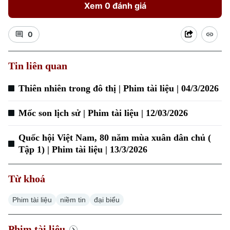
Xem 0 đánh giá
0
Tin liên quan
Thiên nhiên trong đô thị | Phim tài liệu | 04/3/2026
Mốc son lịch sử | Phim tài liệu | 12/03/2026
Quốc hội Việt Nam, 80 năm mùa xuân dân chủ (
Tập 1) | Phim tài liệu | 13/3/2026
Từ khoá
Chuyên mục
Phim tài liệu
niềm tin
đại biểu
Thời sự
Phim tài liệu