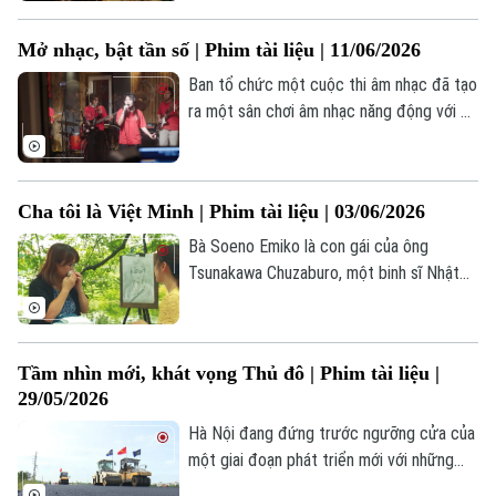
một đời sống âm nhạc trẻ trung, một cơ
hội cất tiếng nói cho những bạn trẻ sống
Mở nhạc, bật tần số | Phim tài liệu | 11/06/2026
ở Thủ đô Hà Nội. Cuộc thi phần nào cũng
là tiếng nói của người trẻ theo chủ trương
Ban tổ chức một cuộc thi âm nhạc đã tạo
phát triển công nghiệp văn hoá của đất
ra một sân chơi âm nhạc năng động với 58
nước.
ban nhạc tham gia, qua đó phản ánh một
đời sống âm nhạc trẻ trung, một cơ hội
cất tiếng nói cho những bạn trẻ sống ở
Cha tôi là Việt Minh | Phim tài liệu | 03/06/2026
thủ đô Hà Nội.
Bà Soeno Emiko là con gái của ông
Tsunakawa Chuzaburo, một binh sĩ Nhật
trong chiến tranh thế giới thứ II, đã ở lại
Việt Nam tham gia vào lực lượng Việt
Minh chống Pháp.
Tầm nhìn mới, khát vọng Thủ đô | Phim tài liệu |
29/05/2026
Hà Nội đang đứng trước ngưỡng cửa của
một giai đoạn phát triển mới với những
khát vọng lớn lao hơn bao giờ hết. Trong