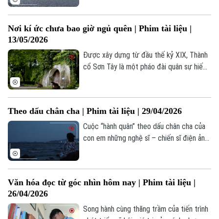
Liên hệ đường dây nóng (bấm để gọi)
dòng chảy mãnh liệt của kỷ nguyên số và
Tòa soạn
Tòa soạn
hội nhập toàn cầu, "trái tim" của cả nước
Nơi kí ức chưa bao giờ ngủ quên | Phim tài liệu |
đang chuyển động mạnh mẽ, sẵn sàng cho
0865.116.699 (hotline)
0865.116.699
13/05/2026
những cuộc bứt phá với tầm nhìn 100
năm.
Được xây dựng từ đầu thế kỷ XIX, Thành
cổ Sơn Tây là một pháo đài quân sự hiếm
có, hoàn toàn bằng đá ong – vật liệu đặc
trưng của vùng xứ Đoài. Không chỉ mang
phong cách Vauban tiêu biểu, thành còn là
Theo dấu chân cha | Phim tài liệu | 29/04/2026
trung tâm hành chính – lễ nghi trấn giữ
phía Tây kinh thành Thăng Long.
Cuộc “hành quân” theo dấu chân cha của
con em những nghệ sĩ – chiến sĩ điện ảnh
là hành trình thiêng liêng, tri ân thế hệ đi
trước – những người từng lên đường
thực hiện nhiệm vụ cao cả, kịp thời ghi lại
Văn hóa đọc từ góc nhìn hôm nay | Phim tài liệu |
hình ảnh cuộc Tổng tiến công và nổi dậy
26/04/2026
mùa Xuân năm 1975.
Song hành cùng thăng trầm của tiến trình