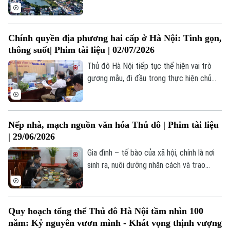
Làng nghề
Nội tầm nhìn 100 năm. Với triết lý phát
Y tế
Thể thao
Đánh giá
triển lấy con người làm trung tâm, lấy
Di tích
chiều sâu văn hóa Thăng Long - Hà Nội
Dinh dưỡng
Bóng đá
Chính quyền địa phương hai cấp ở Hà Nội: Tinh gọn,
Giải trí
làm nguồn lực nội sinh, bản đồ án quy
thông suốt| Phim tài liệu | 02/07/2026
hoạch đã thoả mãn được những kỳ vọng
Tư vấn sức khỏe
Quần vợt
Tin tức
của người dân thủ đô đến dự triển lãm.
Thủ đô Hà Nội tiếp tục thể hiện vai trò
Đã phát sóng
gương mẫu, đi đầu trong thực hiện chủ
Golf
Sao
trương lớn của Trung ương một cách
nghiêm túc, khách quan, bài bản và khoa
Điện ảnh
học, phù hợp với thực tiễn quản trị một
Nếp nhà, mạch nguồn văn hóa Thủ đô | Phim tài liệu
đô thị đặc biệt.
Thời trang
| 29/06/2026
Gia đình – tế bào của xã hội, chính là nơi
Âm nhạc
sinh ra, nuôi dưỡng nhân cách và trao
truyền cốt cách thanh lịch, văn minh của
người dân Thủ đô.
Quy hoạch tổng thể Thủ đô Hà Nội tầm nhìn 100
năm: Kỷ nguyên vươn mình - Khát vọng thịnh vượng