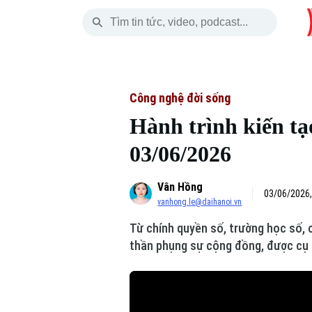
Chủ Nhật
THỜI SỰ
HÀ NỘI
THẾ GIỚI
09 Tháng 08, 2026
Hà Nội
Nhịp sống Hà Nộ
Tin tức
Công nghệ đời sống
Hành trình kiến tạ
Chính trị
Người Hà Nội
Quân s
03/06/2026
Xã hội
Khoảnh khắc Hà 
Hồ sơ
Vân Hồng
An ninh trật tự
Ẩm thực
03/06/2026,
Người V
vanhong.le@daihanoi.vn
Từ chính quyền số, trường học số, 
Công nghệ
thần phụng sự cộng đồng, được cụ t
Skip Ad