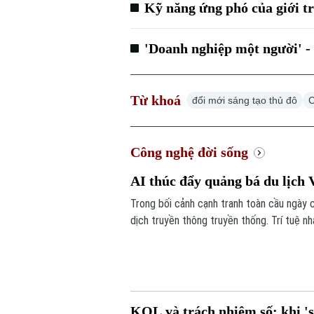
Kỹ năng ứng phó của giới tr
'Doanh nghiệp một người' - '
Từ khoá
đổi mới sáng tạo thủ đô
C
Công nghệ đời sống
AI thúc đẩy quảng bá du lịch 
Trong bối cảnh cạnh tranh toàn cầu ngày 
dịch truyền thông truyền thống. Trí tuệ 
nghiệp và địa phương đưa hình ảnh Việt N
KOL và trách nhiệm số: khi '