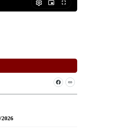
Picture-
Fullscreen
in-
Picture
5/2026