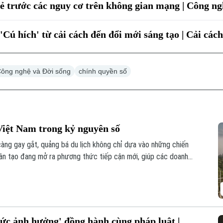
ẻ trước các nguy cơ trên không gian mạng | Công ngh
Cú hích' từ cải cách đến đổi mới sáng tạo | Cải các
ông nghệ và Đời sống
chính quyền số
Việt Nam trong kỷ nguyên số
càng gay gắt, quảng bá du lịch không chỉ dựa vào những chiến
nhân tạo đang mở ra phương thức tiếp cận mới, giúp các doanh
am đến đúng thị trường, đúng đối tượng và đúng thời điểm.
sức ảnh hưởng' đồng hành cùng pháp luật |