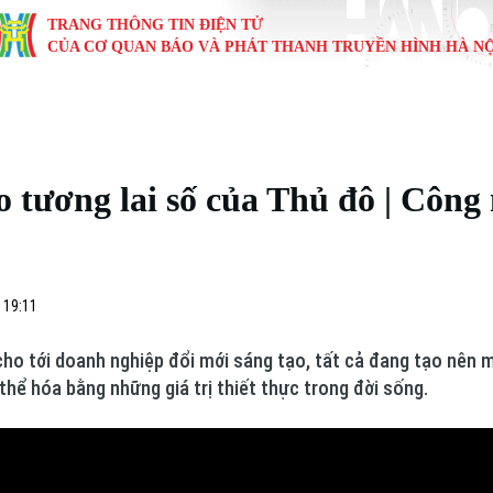
TRANG THÔNG TIN ĐIỆN TỬ
CỦA CƠ QUAN BÁO VÀ PHÁT THANH TRUYỀN HÌNH HÀ NỘ
KINH TẾ
NHÀ ĐẤT
TÀU VÀ XE
GIÁO DỤC
VĂN HÓA
SỨC KHỎ
i
Tin tức
Tin tức
Ô tô
Tin tức
Tin tức
Y tế
o tương lai số của Thủ đô | Công 
ự
Cafe sáng
Đầu tư
Tàu
Tuyển sinh
Làng nghề
Dinh dư
Nội
Tài chính Ngân hàng
Căn hộ
Xe máy
Hướng nghiệp
Di tích
Tư vấn 
 19:11
iệt 4 phương
Doanh nghiệp
Đất đai
Thị trường
cho tới doanh nghiệp đổi mới sáng tạo, tất cả đang tạo nên m
Kinh nghiệm
Đánh giá
hể hóa bằng những giá trị thiết thực trong đời sống.