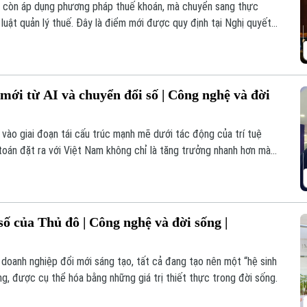
g còn áp dụng phương pháp thuế khoán, mà chuyển sang thực
 luật quản lý thuế. Đây là điểm mới được quy định tại Nghị quyết
m là năm đầu tiên nhiều hộ kinh doanh thực sự bước vào giai
hóa đơn điện tử và phần mềm kế toán thay cho phương thức ghi
mới từ AI và chuyển đổi số | Công nghệ và đời
 vào giai đoạn tái cấu trúc mạnh mẽ dưới tác động của trí tuệ
i toán đặt ra với Việt Nam không chỉ là tăng trưởng nhanh hơn mà
số của Thủ đô | Công nghệ và đời sống |
 doanh nghiệp đổi mới sáng tạo, tất cả đang tạo nên một “hệ sinh
g, được cụ thể hóa bằng những giá trị thiết thực trong đời sống.