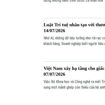
dựng những hành trình được cá nhân hóa.
Luật Trí tuệ nhân tạo với thươ
14/07/2026
Nhờ AI, những dữ liệu tưởng như rời rạc c
khách hàng. Doanh nghiệp biết người tiêu 
thậm chí có thể dự đoán nhu cầu trong tươn
thương mại điện tử hiện đại.
Việt Nam xây hạ tầng cho giấc
07/07/2026
Việc Bộ Khoa học và Công nghệ ra mắt Tru
sung một mảnh ghép còn thiếu của hệ sinh
nước rút ngắn khoảng cách, từ ý tưởng đ