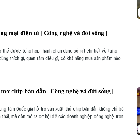
ng mại điện tử | Công nghệ và đời sống |
ó thể được tổng hợp thành chân dung số rất chi tiết về từng
dùng thích gì, quan tâm điều gì, có khả năng mua sản phẩm nào và
g lai. Đó là lý do dữ liệu đang trở thành yếu tố cốt lõi của
 mơ chip bán dẫn | Công nghệ và đời sống |
ng tâm Quốc gia hỗ trợ sản xuất thử chip bán dẫn không chỉ bổ
 thái, mà còn mở ra cơ hội để các doanh nghiệp công nghệ trong
ến sản phẩm thương mại.