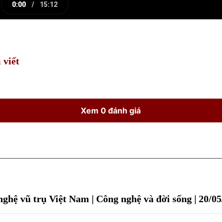
0:00
/
15:12
e
Current
Duration
Time
 viết
Xem 0 đánh giá
nghệ vũ trụ Việt Nam | Công nghệ và đời sống | 20/0