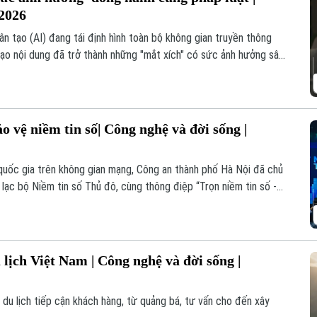
/2026
ân tạo (AI) đang tái định hình toàn bộ không gian truyền thông
ạo nội dung đã trở thành những "mắt xích" có sức ảnh hưởng sâu
êu dùng và thậm chí là nhận thức của công chúng.
o vệ niềm tin số| Công nghệ và đời sống |
 quốc gia trên không gian mạng, Công an thành phố Hà Nội đã chủ
 lạc bộ Niềm tin số Thủ đô, cùng thông điệp “Trọn niềm tin số -
 lịch Việt Nam | Công nghệ và đời sống |
 du lịch tiếp cận khách hàng, từ quảng bá, tư vấn cho đến xây