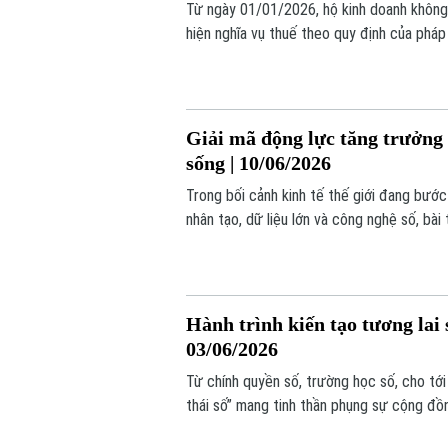
Từ ngày 01/01/2026, hộ kinh doanh khôn
hiện nghĩa vụ thuế theo quy định của pháp
198/2025/QH15. Vì vậy, năm 2026 được xe
đoạn quản lý doanh thu bằng công nghệ, 
Giải mã động lực tăng trưởng 
sống | 10/06/2026
Trong bối cảnh kinh tế thế giới đang bước
nhân tạo, dữ liệu lớn và công nghệ số, bà
còn phải tăng trưởng thông minh hơn.
Hành trình kiến tạo tương lai 
03/06/2026
Từ chính quyền số, trường học số, cho tới
thái số” mang tinh thần phụng sự cộng đồn