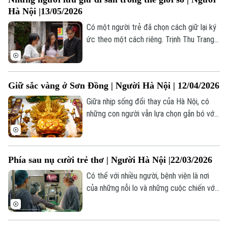
Hà Nội |13/05/2026
Theo dõi Hà Nội On
Có một người trẻ đã chọn cách giữ lại ký
ức theo một cách riêng. Trịnh Thu Trang,
một người con của phố cổ, đã dành nhiều
năm phục dựng và số hóa tranh Hàng
Trống, để những giá trị xưa có thể tiếp
Giữ sắc vàng ở Sơn Đồng | Người Hà Nội | 12/04/2026
tục sống trong đời sống hôm nay.
Giữa nhịp sống đổi thay của Hà Nội, có
những con người vẫn lựa chọn gắn bó với
một nghề thủ công truyền thống – không
chỉ để mưu sinh, mà để giữ lại một phần
ký ức văn hoá trong đời sống hôm nay.
Phía sau nụ cười trẻ thơ | Người Hà Nội |22/03/2026
Có thể với nhiều người, bệnh viện là nơi
của những nỗi lo và những cuộc chiến với
bệnh tật. Nhưng với những bác sĩ, đó còn
là nơi mỗi ngày đều có những mầm sống
được gìn giữ, những hy vọng được thắp