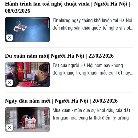
Hành trình lan toả nghệ thuật viola | Người Hà Nội |
lên.
08/03/2026
Từ những ngày tháng khổ luyện tại Hà Nội
đến những sân khấu quốc tế, nghệ sĩ viola
Nguyễn Nguyệt Thu đang từng ngày gieo
những hạt mầm âm thanh mới, với mong
muốn đưa viola ra khỏi vị trí phụ trợ, đặt
Du xuân năm mới| Người Hà Nội | 22/02/2026
nó vào trung tâm của sáng tạo thính
phòng.
Tết của người Hà Nội hôm nay không
đóng khung trong khuôn mẫu cũ. Tết nay
đi ra phố, bước vào không gian sáng tạo,
gặp gỡ những sắc màu văn hoá khác
nhưng vẫn giữ những nghi lễ quen thuộc –
Ngày đầu năm mới | Người Hà Nội | 20/02/2026
đi lễ, xin chữ, du xuân, chụp ảnh, sum vầy.
Đó là một Tết vừa quen – vừa mới, phản
Mùa xuân - mùa của sự khởi đầu, của đất
chiếu nhịp sống của một đô thị đang đổi
trời giao hòa, cũng là thời điểm lý tưởng
thay.
để con người tìm đến giá trị tâm linh ngàn
đời truyền lại. Trong tâm thức người Việt,