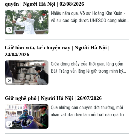
quyền | Người Hà Nội | 02/08/2026
Nhiều năm qua, Võ sư Hoàng Kim Xuân -
võ sư cao cấp được UNESCO công nhận
đã bền bỉ truyền dạy Thái cực quyền tại
Hà Nội. Ông luôn gửi gắm triết lý "trong
quyền pháp có đạo pháp", giúp người học
Giữ hồn xưa, kể chuyện nay | Người Hà Nội |
không chỉ luyện thân mà còn rèn tâm, nuôi
24/04/2026
dưỡng sự kiên nhẫn, kỷ luật và tinh thần
hòa hợp với thiên nhiên.
Giữa dòng chảy của thời gian, làng gốm
Bát Tràng vẫn lặng lẽ giữ trong mình ký
ức của đất, của lửa và của những con
người không ngừng tìm cách kể lại câu
chuyện gốm bằng ngôn ngữ của thời đại.
Giữ nghề phố | Người Hà Nội | 26/07/2026
Qua những câu chuyện đời thường, mỗi
nhân vật đại diện làm nổi bật các giá trị
của trách nhiệm, sự tận tâm và văn hóa
lao động – những yếu tố âm thầm tạo nên