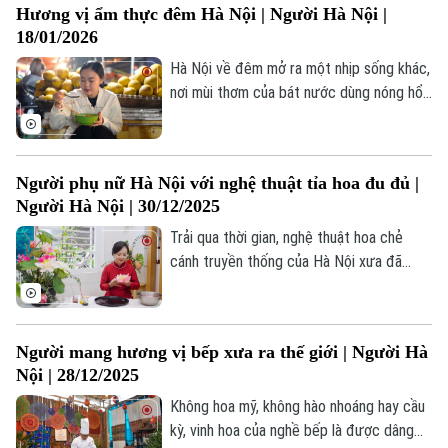
Hương vị ẩm thực đêm Hà Nội | Người Hà Nội |
18/01/2026
Hà Nội về đêm mở ra một nhịp sống khác,
nơi mùi thơm của bát nước dùng nóng hổi,
tiếng gọi nhau í ới bên quán nhỏ, hay một
góc cà phê sáng đèn… tạo nên không gian
ẩm thực đêm riêng biệt.
Người phụ nữ Hà Nội với nghệ thuật tỉa hoa đu đủ |
Người Hà Nội | 30/12/2025
Trải qua thời gian, nghệ thuật hoa chẻ
cánh truyền thống của Hà Nội xưa đã
được hồi sinh với nhiều ý tưởng độc đáo
một phần nhờ vào sự tâm huyết và khéo
léo của nghệ nhân Nguyễn Thị Thu.
Người mang hương vị bếp xưa ra thế giới | Người Hà
Nội | 28/12/2025
Không hoa mỹ, không hào nhoáng hay cầu
kỳ, vinh hoa của nghề bếp là được dâng