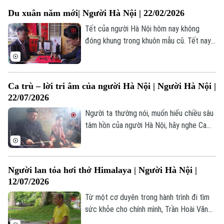
bản sắc của một Hà Nội hiện đại.
Du xuân năm mới| Người Hà Nội | 22/02/2026
Tết của người Hà Nội hôm nay không
đóng khung trong khuôn mẫu cũ. Tết nay
đi ra phố, bước vào không gian sáng tạo,
gặp gỡ những sắc màu văn hoá khác
nhưng vẫn giữ những nghi lễ quen thuộc –
Ca trù – lời tri âm của người Hà Nội | Người Hà Nội |
đi lễ, xin chữ, du xuân, chụp ảnh, sum vầy.
22/07/2026
Đó là một Tết vừa quen – vừa mới, phản
Chuyên mục
chiếu nhịp sống của một đô thị đang đổi
Người ta thường nói, muốn hiểu chiều sâu
thay.
tâm hồn của người Hà Nội, hãy nghe Ca
Thời sự
trù. Bởi từ thế kỷ mười chín đến đầu thế
kỷ hai mươi, thể loại âm nhạc này không
Hà Nội
Hà Nội
đứng ngoài dòng chảy cuộc sống, mà nó
Người lan tỏa hơi thở Himalaya | Người Hà Nội |
chọn đồng hành, chọn vui buồn và chung
Chính trị
12/07/2026
Nhịp sống Hà Nội
Thế giới
cả số phận với con người nơi đây
Từ một cơ duyên trong hành trình đi tìm
Xã hội
Người Hà Nội
sức khỏe cho chính mình, Trần Hoài Văn
Tin tức
Kinh tế
đã đến với khí đạo Himalaya và đưa
An ninh trật tự