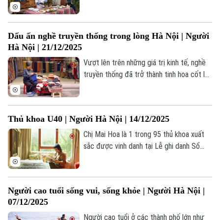
cho đời những món ăn ngon, được mang
lòng yêu nước, lòng tự tôn dân tộc và tinh
thần hiếu khách giới thiệu tới bạn bè khắp
Dấu ấn nghề truyền thống trong lòng Hà Nội | Người
5 châu. Nghệ nhân bếp Đặng Đình Mạnh
Hà Nội | 21/12/2025
đã làm điều đó bằng tất cả lòng chân
thành.
Vượt lên trên những giá trị kinh tế, nghề
truyền thống đã trở thành tinh hoa cốt lõi,
là dòng chảy kiến tạo nên nền tảng văn
hóa và phong cách của đất Tràng An.
Chính những nghề truyền thống ấy được
Thủ khoa U40 | Người Hà Nội | 14/12/2025
người Hà Nội nâng niu, gìn giữ như báu vật
của gia đình, giúp lưu giữ trọn vẹn nét
Chị Mai Hoa là 1 trong 95 thủ khoa xuất
đẹp truyền thống giữa đời sống đương
Bản quyền thuộc về Cơ quan Báo và Phát thanh Truyền hình Hà Nội Giấy
sắc được vinh danh tại Lễ ghi danh Sổ
phép số: Số 63/GP-TTDT, cấp ngày 10/05/2023
đại.
vàng Thủ khoa xuất sắc tốt nghiệp các
trường đại học, học viện trên địa bàn Hà
TRANG THÔNG TIN ĐIỆN TỬ
Nội, trở thành thủ khoa nhiều tuổi nhất
CỦA CƠ QUAN BÁO VÀ PHÁT THANH TRUYỀN HÌNH HÀ NỘI
Người cao tuổi sống vui, sống khỏe | Người Hà Nội |
trong đợt vinh danh lần này.
07/12/2025
Số 3-5 Huỳnh Thúc Kháng-Phường Láng-Hà Nội
Người cao tuổi ở các thành phố lớn như