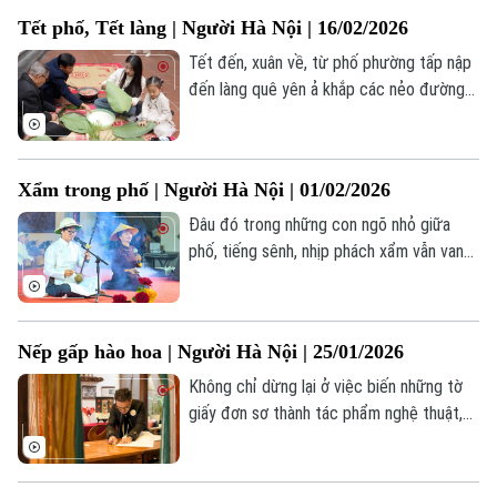
Tết không chỉ mang ý nghĩa của việc tiễn
Tết phố, Tết làng | Người Hà Nội | 16/02/2026
đưa năm cũ, chào đón năm mới, mà còn
mang đậm nét tâm linh, tín ngưỡng. Ngoài
Tết đến, xuân về, từ phố phường tấp nập
tục lệ cúng gia tiên, mọi người còn
đến làng quê yên ả khắp các nẻo đường
thường tìm về các đền, chùa để cầu
đều rộn ràng. Đây là lúc mỗi người đều
phúc, cầu may cho gia đình.
tìm về với gia đình, với những ký ức và giá
trị của văn hóa dân tộc. Trong những ngày
Liên hệ đường dây nóng (bấm để gọi)
Xẩm trong phố | Người Hà Nội | 01/02/2026
này, mọi không gian đều tràn ngập hương
Tòa soạn
Tòa soạn
vị của mùa xuân, của khoảnh khắc giao
Đâu đó trong những con ngõ nhỏ giữa
thời và cả những hi vọng cho năm mới.
phố, tiếng sênh, nhịp phách xẩm vẫn vang
0865.116.699 (hotline)
0865.116.699
lên bền bỉ, không chỉ là âm thanh nhạc cụ
mà còn là tiếng lòng đất Kinh Kỳ, chắt lọc
nét hào hoa và thăng trầm lịch sử qua
Nếp gấp hào hoa | Người Hà Nội | 25/01/2026
nhiều thế hệ.
Không chỉ dừng lại ở việc biến những tờ
giấy đơn sơ thành tác phẩm nghệ thuật,
anh Đào Cương Quyết đã định hình phong
cách origami riêng biệt, thấm đẫm sự kỹ
tính và chất hào hoa của người Hà Nội.