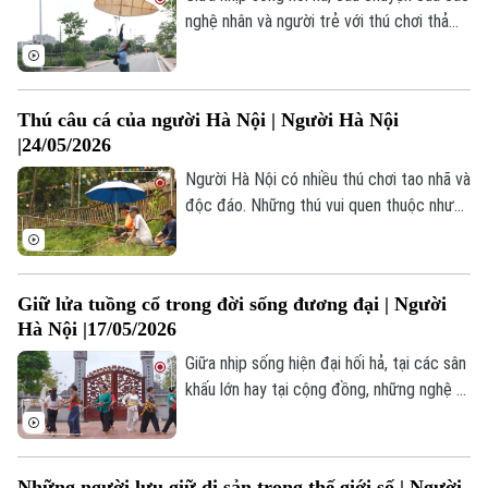
nguyên vẹn từ thế hệ này, sang thế hệ
nghệ nhân và người trẻ với thú chơi thả
khác.
diều tưởng như chỉ để khỏa lấp những giờ
phút rảnh rỗi, nhưng giờ đây lại đang
hướng đến cách tiếp cận mới trong phát
Thú câu cá của người Hà Nội | Người Hà Nội
triển du lịch trải nghiệm thông qua văn
|24/05/2026
hoá diều sáo, đã phần nào khắc hoạ hình
ảnh của một Hà Nội .
Người Hà Nội có nhiều thú chơi tao nhã và
độc đáo. Những thú vui quen thuộc nhưng
qua cách chơi của người Hà Nội lại mang
một nét rất riêng: điềm đạm, kiên nhẫn và
tinh tế. Câu cá là một trong số những thú
Giữ lửa tuồng cổ trong đời sống đương đại | Người
vui đó.
Hà Nội |17/05/2026
Giữa nhịp sống hiện đại hối hả, tại các sân
khấu lớn hay tại cộng đồng, những nghệ sĩ
tâm huyết vẫn miệt mài truyền lửa cho
thế hệ trẻ qua từng ánh mắt, điệu bộ và
lối hóa trang cầu kỳ.
Những người lưu giữ di sản trong thế giới số | Người