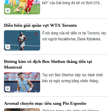
Sức khỏe
kết” của Giải bóng đá nữ vô địch U16
Kinh nghiệm
Thị trường
Hướng nghiệp
Quốc gia 2026 đã khép lại với chiến thắng
Làng nghề
Y tế
tối thiểu dành cho Phong Phú Hà Nam
Thể thao
Đánh giá
trước đối thủ được đánh giá cao là Hà
Di tích
Diễn biến giải quần vợt WTA Toronto
Dinh dưỡng
Nội.
Bóng đá
Giải trí
Ở nội dung của nữ diễn ra tại Toronto, tay
Tư vấn sức khỏe
vợt người Kazakhstan, Elena Rybakina
Quần vợt
Tin tức
Đã phát sóng
xuất sắc giành quyền vào vòng 16 tay vợt
Golf
mạnh nhất. Trong khi đó, tay vợt chủ nhà
Sao
Leylah Fernandez (hạt giống số 30) đã
Đương kim vô địch Ben Shelton thẳng tiến tại
tạo nên bất ngờ lớn khi đánh bại hạt giống
Điện ảnh
Montreal
số 5 người Nga, Mirra Andreeva.
Tay vợt Ben Shelton tiếp tục hành trình
Thời trang
bảo vệ ngôi vương bằng chiến thắng
thuyết phục sau hai set trước tay vợt hạt
Âm nhạc
giống số 31 Zizou Bergs tại giải Canadian
Open.
Arsenal chuyển mục tiêu sang Pio Esposito