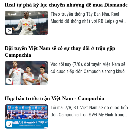
Real tự phá kỷ lục chuyển nhượng để mua Diomande
vòng 1.
Theo truyền thông Tây Ban Nha, Real
Madrid đã thống nhất với RB Leipzig về
phí chuyển nhượng. Trong đó có 144,5
triệu USD trả trước và 11,5 triệu USD phụ
phí, trở thành bản hợp đồng kỷ lục của
Đội tuyển Việt Nam sẽ có sự thay đổi ở trận gặp
CLB.
Campuchia
Vào tối nay (7/8), đội tuyển Việt Nam sẽ
có cuộc tiếp đón Campuchia trong khuôn
khổ lượt trận cuối cùng vòng bảng ASEAN
Cup 2026. Ở buổi họp báo trước trận vào
ngày 6/8, HLV Kim Sang Sik đã tiết lộ sẽ
Họp báo trước trận Việt Nam - Campuchia
có những sự điều chỉnh một số vị trí
trong đội hình đội tuyển Việt Nam, nhưng
Tối mai 7/8, ĐT Việt Nam sẽ có cuộc tiếp
vẫn hướng tới chiến thắng trước
đón Campuchia trên SVĐ Mỹ Đình trong
Campuchia.
khuôn khổ lượt cuối vòng bảng ASEAN
Cup 2026. Sáng 6/8, hai đội cũng đã có