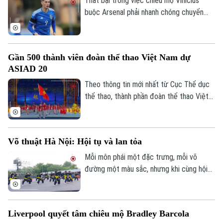
Thất bại trong việc chiêu mộ Vinicius
buộc Arsenal phải nhanh chóng chuyển
hướng sang các mục tiêu khác trên thị
trường chuyển nhượng khi đội chủ sân
Emirates đang dành sự quan tâm đặc biệt
Gần 500 thành viên đoàn thể thao Việt Nam dự
cho chân sút đầy tiềm năng Pio Esposito,
ASIAD 20
tạo ra cuộc cạnh tranh khốc liệt với Man
Utd mùa hè năm nay.
Theo thông tin mới nhất từ Cục Thể dục
thể thao, thành phần đoàn thể thao Việt
Nam dự kiến sang Nhật Bản tranh tài sẽ
không quá 500 thành viên, để đảm bảo
tốt nhất chuyên môn.
Võ thuật Hà Nội: Hội tụ và lan tỏa
Mỗi môn phái một đặc trưng, mỗi võ
đường một màu sắc, nhưng khi cùng hội
tụ tại Festival Võ thuật quốc tế Hà Nội
2026, tất cả cùng tạo nên một không gian
võ thuật đa dạng, sôi động và giàu bản
Liverpool quyết tâm chiêu mộ Bradley Barcola
sắc.