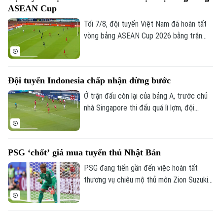
ASEAN Cup
Tối 7/8, đội tuyển Việt Nam đã hoàn tất
vòng bảng ASEAN Cup 2026 bằng trận
đấu tiếp đón Campuchia. Trong lần thứ 2
được thi đấu trên sân nhà từ đầu giải,
thầy trò huấn luyện viên Kim Sang Sik mới
Đội tuyển Indonesia chấp nhận dừng bước
có được niềm vui trọn vẹn ở Mỹ Đình.
Ở trận đấu còn lại của bảng A, trước chủ
nhà Singapore thi đấu quá lì lợm, đội
tuyển Indonesia dù có bàn dẫn trước
nhưng chung cuộc vẫn bị cầm chân. Kết
quả này là không đủ để giúp đội bóng xứ
PSG ‘chốt’ giá mua tuyển thủ Nhật Bản
vạn đảo vào bán kết.
Theo dõi Hà Nội On
PSG đang tiến gần đến việc hoàn tất
thương vụ chiêu mộ thủ môn Zion Suzuki
từ Parma và dự kiến chi khoảng 36 triệu
euro để đưa Suzuki về sân Parc des
Princes. Thủ môn người Nhật Bản cũng