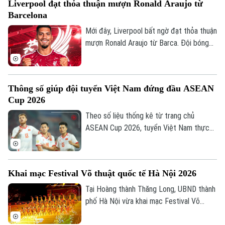
Liverpool đạt thỏa thuận mượn Ronald Araujo từ
được cho là đồng ý ký hợp đồng có thời
Barcelona
hạn đến năm 2031.
Mới đây, Liverpool bất ngờ đạt thỏa thuận
mượn Ronald Araujo từ Barca. Đội bóng
nước Anh sẽ chịu toàn bộ tiền lương của
trung vệ người Uruguay và được cài điều
khoản mua đứt nhưng không bắt buộc.
Thông số giúp đội tuyển Việt Nam đứng đầu ASEAN
Cup 2026
Theo số liệu thống kê từ trang chủ
ASEAN Cup 2026, tuyển Việt Nam thực
hiện tổng cộng 2.202 đường chuyền sau 4
trận, trong đó có tới 1.944 đường chuyền
chính xác, đạt tỷ lệ thành công lên tới
Khai mạc Festival Võ thuật quốc tế Hà Nội 2026
88% là những con số ấn tượng nhất từ khi
giải khởi tranh.
Tại Hoàng thành Thăng Long, UBND thành
phố Hà Nội vừa khai mạc Festival Võ
thuật quốc tế Hà Nội 2026 với chủ đề