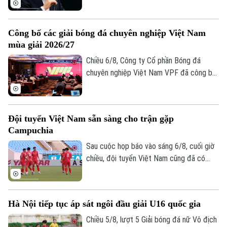
nhằm thương mại hóa World Cup, nhưng
Giám đốc: NGUYỄN THANH LIÊM
kiên quyết không từ chức.
Phó Giám đốc: Nguyễn Kim Khiêm, Nguyễn Minh Đức, Nguyễn Thành Lợi
Công bố các giải bóng đá chuyên nghiệp Việt Nam
mùa giải 2026/27
Chiều 6/8, Công ty Cổ phần Bóng đá
chuyên nghiệp Việt Nam VPF đã công bố
các giải bóng đá chuyên nghiệp Việt Nam
mùa giải 2026/2027. Trong đó, được quan
tâm nhất là lễ bốc thăm và xếp lịch thi
Đội tuyển Việt Nam sẵn sàng cho trận gặp
đấu chính thức cho giải V.League 1 mùa
Campuchia
giải năm nay.
Sau cuộc họp báo vào sáng 6/8, cuối giờ
chiều, đội tuyển Việt Nam cũng đã có
buổi tập cuối trên SVĐ Quốc gia Mỹ Đình
để làm quen sân đấu chính thức. Tinh thần
của toàn đội đang lên cao sau trận thắng
Hà Nội tiếp tục áp sát ngôi đầu giải U16 quốc gia
tưng bừng trước Indonesia ngay trên sân
khách.
Chiều 5/8, lượt 5 Giải bóng đá nữ Vô địch