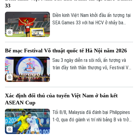
33
Điền kinh Việt Nam khởi đầu ấn tượng tại
SEA Games 33 với hai HCV ở nhảy ba
bước và 1.500 mét nữ, cùng hai tấm HCĐ
ở 1.500 mét nam và ném đĩa.
Bế mạc Festival Võ thuật quốc tế Hà Nội năm 2026
Sau 3 ngày diễn ra sôi nổi, ấn tượng và
tràn đầy tinh thần thượng võ, Festival Võ
thuật quốc tế Hà Nội năm 2026 đã chính
thức khép lại tại Vườn hoa Đền Bà Kiệu,
bên Hồ Hoàn Kiếm lịch sử. Dự lễ bế mạc
Xác định đối thủ của tuyển Việt Nam ở bán kết
có đại diện lãnh đạo Cục TDTT, lãnh đạo
ASEAN Cup
sở ban ngành thành phố Hà Nội, các cơ
quan ngoại giao, và các liên đoàn thể thao
Tối 8/8, Malaysia đã đánh bại Philippines
quốc gia.
1-0, qua đó giành vị trí nhì bảng B và trở
thành đối thủ của tuyển Việt Nam tại bán
kết ASEAN Cup 2026.