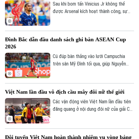
Sau khi bom tấn Vinicius Jr không thể
được Arsenal kích hoạt thành công, sự
chú ý ở nước Anh dồn về Liverpool với
con số 115 triệu euro họ sẵn sàng bỏ ra
để chiêu mộ Bradley Barcola.
Đình Bắc dẫn đầu danh sách ghi bàn ASEAN Cup
2026
Cú đúp bàn thắng vào lưới Campuchia
trên sân Mỹ Đình tối qua, giúp Nguyễn
Đình Bắc tạm thời độc chiếm vị trí số 1
trong danh sách ghi bàn ASEAN Cup
2026.
Việt Nam lần đầu vô địch cầu mây đôi nữ thế giới
Các vận động viên Việt Nam lần đầu tiên
đăng quang ở nội dung đôi nữ của giải Cầu
mây vô địch thế giới diễn ra ở Thái Lan
ngày 7/8.
Đội tuyển Việt Nam hoàn thành nhiệm vụ vòng bảng