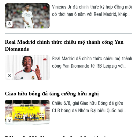
được diễn ra tại Hà Nội, nhằm hướng tới
Vinicius Jr đã chính thức ký hợp đồng mới
kỷ niệm 50 năm ngày thành lập Ủy ban
có thời hạn 6 năm với Real Madrid, khép
Olympic Việt Nam.
lại những đồn đoán về khả năng chuyển
Liên hệ đường dây nóng (bấm để gọi)
đến Arsenal.
Tòa soạn
Tòa soạn
Real Madrid chính thức chiêu mộ thành công Yan
0865.116.699 (hotline)
0865.116.699
Diomande
Real Madrid đã chính thức chiêu mộ thành
công Yan Diomande từ RB Leipzig với
mức giá kỷ lục. Tổng giá trị thương vụ lên
tới 140 triệu euro, bao gồm 125 triệu
euro phí chuyển nhượng cố định và 15
Giao hữu bóng đá tăng cường hữu nghị
triệu euro phụ phí tùy theo thành tích.
Chiều 6/8, giải Giao hữu Bóng đá giữa
CLB bóng đá Nhóm Đại biểu Quốc hội
khóa XVI, Đại học Bách khoa Hà Nội và
Tập đoàn T&T Group đã diễn ra trong
không khí sôi nổi, đoàn kết và thắm tình