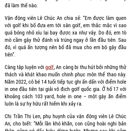
đã làm thế nào.
Vận động viên Lê Chúc An chia sẻ: "Em được làm quen
với golf khi bố đưa em tới sân golf, em thắc mắc vì sao
quá bóng nhỏ xíu lại bay được xa như vậy. Do đó, em tò
mò cầm gậy thử đánh và trúng ngay ở lần đầu tiên. Sau
đó, vì quá ấn tượng nên bố đã mua cho em bộ gậy đầu
tiên".
Càng tập luyện với
golf
, An càng bị thu hút bởi những thử
thách và khát khao muốn chinh phục môn thể thao này.
Năm 2022, cô bé 14 tuổi tiếp tục ghi ấn dấn với điểm hole
in one đầu tiên tại giải vô địch golf quốc gia. Ở hố 17 với
khoảng cách 103 yard, hole in one – một gậy ăn điểm
luôn là sự hy hữu rất hiếm khi xảy ra.
Chị Trần Thị Len, phụ huynh của vận động viên Lê Chúc
An, cho biết: "Mỗi lần khó khăn, con cũng hoài nghi bản
thân, cũng có dấu hiệu dừng bước. Nhưng sau khi cảm