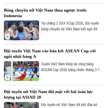
“Hào khí Thăng Long - Tinh hoa võ Việt”.
Bóng chuyền nữ Việt Nam thua ngược trước
Indonesia
Tại chặng 2 SEA V.Cup 2026, đội tuyển
bóng chuyền nữ Việt Nam bất ngờ để
thua trước Indonesia. Đoàn quân của HLV
Ngọc Hoa dẫn trước 2-0 với thế trận, lối
chơi áp đảo. Nhưng rồi họ đánh mất chính
Đội tuyển Việt Nam vào bán kết ASEAN Cup với
mình ở những set tiếp theo.
ngôi nhất bảng A
Tuyển Việt Nam khép lại vòng bảng
ASEAN Cup 2026 bằng chiến thắng 3-1
trước Campuchia trên sân Mỹ Đình. Đình
Bắc tỏa sáng với cú đúp, giúp thầy trò
HLV Kim Sang-sik giành trọn 3 điểm và
Đội tuyển nữ Việt Nam đối mặt với bài toán lực
tạo đà thuận lợi trước vòng bán kết.
lượng tại ASIAD 20
Đội tuyển nữ Việt Nam đã bắt đầu kế