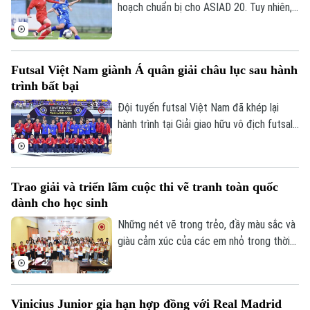
hoạch chuẩn bị cho ASIAD 20. Tuy nhiên,
quá trình trẻ hóa lực lượng cùng nguy cơ
thiếu vắng nhiều trụ cột đang đặt HLV
Hoàng Văn Phúc trước bài toán nhân sự
Futsal Việt Nam giành Á quân giải châu lục sau hành
đầy thách thức trên hành trình hướng tới
trình bất bại
đấu trường châu lục.
Đội tuyển futsal Việt Nam đã khép lại
hành trình tại Giải giao hữu vô địch futsal
châu lục diễn ra tại Thái Lan sau chuỗi
trận thi đấu đầy thuyết phục. Dù không
thể lên ngôi vô địch, thầy trò HLV Diego
Trao giải và triển lãm cuộc thi vẽ tranh toàn quốc
Giustozzi vẫn để lại nhiều dấu ấn khi duy
dành cho học sinh
trì thành tích bất bại và có những màn
trình diễn ấn tượng trước các đối thủ
Những nét vẽ trong trẻo, đầy màu sắc và
hàng đầu.
giàu cảm xúc của các em nhỏ trong thời
gian qua đã góp phần kể câu chuyện về
tinh thần Olympic Việt Nam. Lễ trao giải
cuộc thi vẽ tranh Sắc màu Olympic Việt
Vinicius Junior gia hạn hợp đồng với Real Madrid
Nam – 50 năm Tự hào & Khát vọng mới