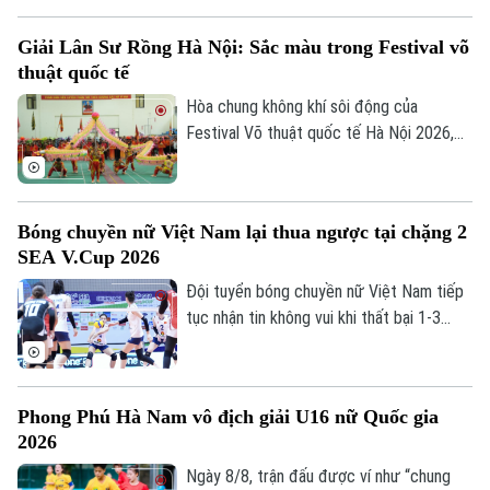
bệnh tật. Theo truyền thông Argentina,
Jorge Messi qua đời vào khoảng 22h ngày
Giải Lân Sư Rồng Hà Nội: Sắc màu trong Festival võ
Hà Nội
7/8 tại một bệnh viện ở Rosario, quê nhà
Hà Nội
thuật quốc tế
của gia đình.
Chính trị
Hòa chung không khí sôi động của
Nhịp sống Hà Nội
Thế giới
Festival Võ thuật quốc tế Hà Nội 2026,
Xã hội
Giải Lân Sư Rồng Hà Nội mở rộng 2026
Người Hà Nội
Tin tức
Kinh tế
đã mang đến những màn trình diễn mãn
An ninh trật tự
nhãn, góp phần tạo nên sắc màu đa dạng
Khoảnh khắc Hà Nội
Quân sự
Bóng chuyền nữ Việt Nam lại thua ngược tại chặng 2
cho ngày hội võ thuật lớn của Thủ đô.
Tin tức
Nhà đất
Công nghệ
SEA V.Cup 2026
Ẩm thực
Hồ sơ
Cafe sáng
Đội tuyển bóng chuyền nữ Việt Nam tiếp
Tin tức
Tàu và Xe
tục nhận tin không vui khi thất bại 1-3
Người Việt 4 phương
Tài chính Ngân hàng
trước Philippines ở lượt trận thứ hai
Đầu tư
Ô tô
Giáo dục
chặng 2 SEA V.Cup 2026 dù Thanh Thúy
Doanh nghiệp
và các đồng đội có khởi đầu thuận lợi khi
Căn hộ
Tàu
Phong Phú Hà Nam vô địch giải U16 nữ Quốc gia
giành chiến thắng ở set đấu đầu tiên.
Tin tức
Văn hóa
2026
Đất đai
Xe máy
Ngày 8/8, trận đấu được ví như “chung
Tuyển sinh
Tin tức