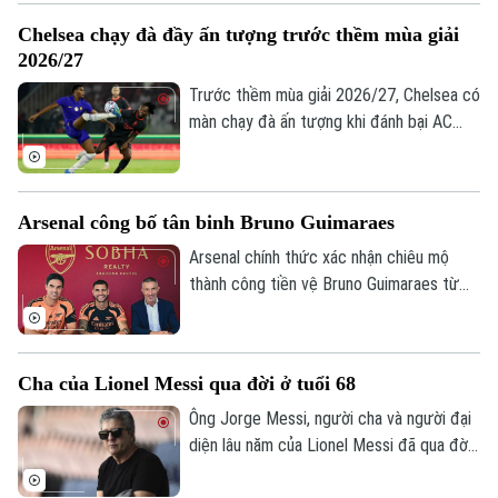
Chelsea chạy đà đầy ấn tượng trước thềm mùa giải
2026/27
Trước thềm mùa giải 2026/27, Chelsea có
màn chạy đà ấn tượng khi đánh bại AC
Milan 3-0 trong trận giao hữu. Kết quả này
giúp HLV Xabi Alonso có màn chuẩn bị
tích cực trước mùa giải mới khởi tranh
Arsenal công bố tân binh Bruno Guimaraes
vào ngày 25/8.
Arsenal chính thức xác nhận chiêu mộ
thành công tiền vệ Bruno Guimaraes từ
Newcastle United với mức phí 75 triệu
bảng. Tuyển thủ Brazil sẽ ký hợp đồng 4
năm, kèm tùy chọn gia hạn thêm một mùa,
Cha của Lionel Messi qua đời ở tuổi 68
qua đó trở thành mảnh ghép quan trọng
trong kế hoạch của HLV Mikel Arteta.
Ông Jorge Messi, người cha và người đại
Chuyên mục
diện lâu năm của Lionel Messi đã qua đời
ở tuổi 68 sau thời gian dài chống chọi với
Thời sự