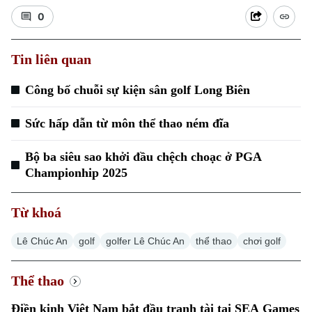
0
Tin liên quan
Công bố chuỗi sự kiện sân golf Long Biên
Sức hấp dẫn từ môn thể thao ném đĩa
Bộ ba siêu sao khởi đầu chệch choạc ở PGA
Championhip 2025
Từ khoá
Lê Chúc An
golf
golfer Lê Chúc An
thể thao
chơi golf
Thể thao
Điền kinh Việt Nam bắt đầu tranh tài tại SEA Games