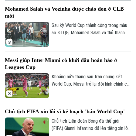
cuộc họp báo để chia sẻ thông tin trước
Mohamed Salah và Vozinha được chào đón ở CLB
trận.
mới
Sau kỳ World Cup thành công trong màu
áo ĐTQG, Mohamed Salah và thủ thành
Vozinha vừa có bến đỗ mới và đều được
các CĐV chào đón như những người hùng.
Messi giúp Inter Miami có khởi đầu hoàn hảo ở
Leagues Cup
Khoảng nửa tháng sau trận chung kết
World Cup, Messi trở lại đội hình chính của
Inter Miami; anh lập tức ghi bàn với cú
Bản quyền thuộc về Cơ quan Báo và Phát thanh Truyền hình Hà Nội Giấy
đúp và 1 kiến tạo để vượt mốc 920 bàn
phép số: Số 63/GP-TTDT, cấp ngày 10/05/2023
trong sự nghiệp, trong trận thắng San
Chủ tịch FIFA xin lỗi vì kế hoạch 'bán World Cup'
Luis (Mexico) tỷ số 4-2 vào sáng nay.
TRANG THÔNG TIN ĐIỆN TỬ
Chủ tịch Liên đoàn Bóng đá thế giới
CỦA CƠ QUAN BÁO VÀ PHÁT THANH TRUYỀN HÌNH HÀ NỘI
(FIFA) Gianni Infantino đã lên tiếng xin lỗi
Số 3-5 Huỳnh Thúc Kháng-Phường Láng-Hà Nội
về nỗ lực bị chỉ trích là đáng hổ thẹn