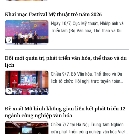
chức Ngày hội Văn hóa dân gian thiếu nhi
hè 2026.
Khai mạc Festival Mỹ thuật trẻ năm 2026
Ngày 10/7, Cục Mỹ thuật, Nhiếp ảnh và
Triển lãm (Bộ Văn hoá, Thể thao và Du
lịch) tổ chức lễ khai mạc và trao giải
thưởng Festival Mỹ thuật trẻ lần thứ 8
năm 2026, ghi nhận những sáng tạo xuất
Đổi mới quản trị phát triển văn hóa, thể thao và du
sắc của nghệ sĩ trẻ.
lịch
Chiều 9/7, Bộ Văn hóa, Thể thao và Du
lịch tổ chức Hội nghị trực tuyến toàn
quốc sơ kết công tác 6 tháng đầu năm,
triển khai nhiệm vụ trọng tâm 6 tháng cuối
năm 2026. Phó Chủ tịch UBND thành phố
Đề xuất Mô hình không gian liên kết phát triển 12
Hà Nội Vũ Thu Hà dự tại điểm cầu Hà Nội.
ngành công nghiệp văn hóa
Bản quyền thuộc về Cơ quan Báo và Phát thanh Truyền hình Hà Nội Giấy
Chiều 7/7 tại Hà Nội, Trung tâm Nghiên
phép số: Số 63/GP-TTDT, cấp ngày 10/05/2023
cứu phát triển công nghiệp văn hóa Việt