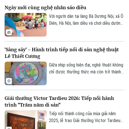
Tây Tạng và hai chất liệu truyền thống của
Tư vấn sức khỏe
Quần vợt
Ngày mới cùng nghệ nhân sáo diều
Tin tức
mỹ thuật Việt Nam là sơn mài và giấy dó.
Đã phát sóng
Với người dân tại làng Bá Dương Nội, xã Ô
Golf
Sao
Diên, Hà Nội, làm diều và chơi diều dường
như đã đi vào tâm thức. Để tiếng sáo
Điện ảnh
diều làng Bá Dương Nội được gìn giữ tới
tận hôm nay, không thể không kể đến
Thời trang
'Sàng sảy' – Hành trình tiếp nối di sản nghệ thuật
công lao của Nghệ nhân nhân dân Nguyễn
Lê Thiết Cương
Hữu Kiêm - người đã nâng niu cánh diều
Âm nhạc
và đưa nghệ thuật chơi diều của Việt Nam
Giữa nhịp sống hiện đại, nghệ thuật không
tới bạn bè quốc tế.
chỉ được thưởng thức mà còn trở thành
không gian để mỗi người lắng lại, đối thoại
với những giá trị nguyên bản. Không gian
trưng bày ứng dụng "Sàng Sảy" do 39
Giải thưởng Victor Tardieu 2026: Tiếp nối hành
Concept thực hiện mang đến một hành
trình "Trăm năm di sản"
trình như thế, nơi những tác phẩm của cố
họa sĩ Lê Thiết Cương được tiếp nối bằng
Tiếp nối thành công của mùa giải năm
góc nhìn sáng tạo của thế hệ trẻ.
2025, lễ trao Giải thưởng Victor Tardieu
2026 đã được tổ chức, tôn vinh những