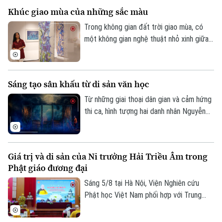
và phát thanh, truyền hình Hà Nội vào 19h
Khúc giao mùa của những sắc màu
hôm nay, ngày 6/8.
Trong không gian đất trời giao mùa, có
một không gian nghệ thuật nhỏ xinh giữa
lòng Hà Nội. Ở đó, những sắc màu đang
kể câu chuyện của riêng mình, khi thì
mong manh, chuyển động theo ánh sáng,
Sáng tạo sân khấu từ di sản văn học
lúc lại rực rỡ, vui tươi. Triển lãm "Những
lớp thân quen" vì thế trở thành một khúc
Từ những giai thoại dân gian và cảm hứng
giao mùa của hội họa.
thi ca, hình tượng hai danh nhân Nguyễn
Du và Hồ Xuân Hương sẽ lần đầu gặp gỡ
Chuyên mục
trên sân khấu trong một tác phẩm giàu
tính tưởng tượng. Vở kịch thơ huyền ảo
Thời sự
Giá trị và di sản của Ni trưởng Hải Triều Âm trong
Nguyễn Du – Hồ Xuân Hương ngoại
Phật giáo đương đại
truyện hứa hẹn mang đến cho khán giả
Hà Nội
Hà Nội
một trải nghiệm nghệ thuật mới mẻ, nơi
Sáng 5/8 tại Hà Nội, Viện Nghiên cứu
văn học, sân khấu và âm nhạc cùng hòa
Phật học Việt Nam phối hợp với Trung
Chính trị
Nhịp sống Hà Nội
quyện.
tâm Nghiên cứu Nữ giới Phật giáo và Viện
Thế giới
Thông tin Khoa học xã hội tổ chức Hội
Xã hội