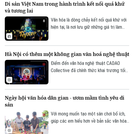
Di sản Việt Nam trong hành trình kết nối quá khứ
tiềm năng, cần một hành lang thể chế
và tương lai
đồng bộ, cơ chế đầu tư hiệu quả và sự
chung tay của toàn xã hội.
Văn hóa là dòng chảy kết nối quá khứ với
hiện tại, là nơi lưu giữ những giá trị làm
nên bản sắc và tâm hồn dân tộc. Không
chỉ bảo tồn ký ức lịch sử, những di sản
văn hóa đang được làm mới bằng tư duy
Hà Nội có thêm một không gian văn hoá nghệ thuật
sáng tạo và công nghệ hiện đại, để trở
nên gần gũi hơn với công chúng hôm nay.
Điểm đến văn hóa nghệ thuật CADAO
Collective đã chính thức khai trương tối
10/7 tại số 66 Tô Ngọc Vân (phường Tây
Hồ, Hà Nội), mở ra một không gian văn
hóa, nghệ thuật và ẩm thực hướng tới
Ngày hội văn hóa dân gian - ươm mầm tình yêu di
việc tiếp biến di sản bằng tư duy sáng tạo
sản
đương đại.
Với mong muốn tạo một sân chơi bổ ích,
giúp các em hiểu hơn về bản sắc văn hóa
dân tộc, UBND phường Việt Hưng đã tổ