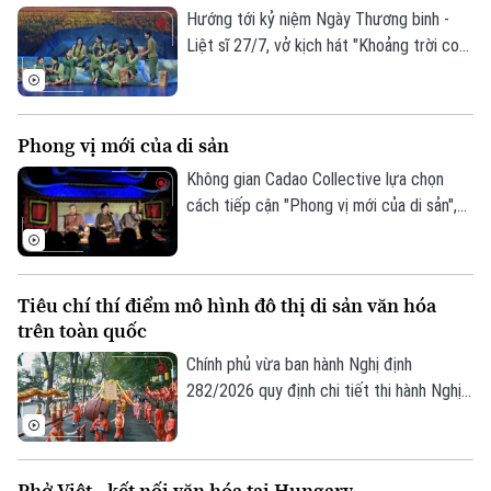
công nghiệp văn hóa trên địa bàn thành
Hướng tới kỷ niệm Ngày Thương binh -
phố.
Liệt sĩ 27/7, vở kịch hát "Khoảng trời con
gái" do Nhà hát Nghệ thuật truyền thống
tỉnh Hà Tĩnh thực hiện đã có đêm công
diễn giàu cảm xúc tại Thủ đô Hà Nội vào
Phong vị mới của di sản
tối 19/7.
Không gian Cadao Collective lựa chọn
cách tiếp cận "Phong vị mới của di sản",
kết nối nghệ thuật truyền thống, ẩm thực
bản địa và trải nghiệm đương đại trong
cùng một hành trình khám phá.
Tiêu chí thí điểm mô hình đô thị di sản văn hóa
trên toàn quốc
Chính phủ vừa ban hành Nghị định
282/2026 quy định chi tiết thi hành Nghị
quyết của Quốc hội về phát triển văn hóa
Việt Nam. Trong đó, lần đầu tiên quy định
cụ thể các tiêu chí lựa chọn địa phương
Phở Việt - kết nối văn hóa tại Hungary