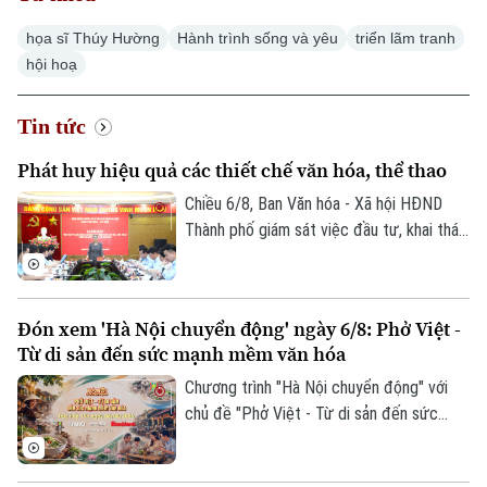
họa sĩ Thúy Hường
Hành trình sống và yêu
triển lãm tranh
hội hoạ
Tin tức
Phát huy hiệu quả các thiết chế văn hóa, thể thao
Chiều 6/8, Ban Văn hóa - Xã hội HĐND
Thành phố giám sát việc đầu tư, khai thác
các thiết chế văn hóa, thể thao trên địa
bàn phường Thanh Xuân.
Đón xem 'Hà Nội chuyển động' ngày 6/8: Phở Việt -
Từ di sản đến sức mạnh mềm văn hóa
Chương trình "Hà Nội chuyển động" với
chủ đề "Phở Việt - Từ di sản đến sức
mạnh mềm văn hóa" sẽ phát sóng trực
tiếp trên các nền tảng của Cơ quan Báo