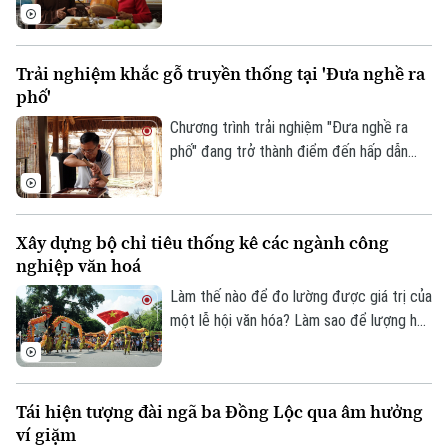
giữ và trao truyền từ thế hệ này sang thế
hệ khác. Tại thôn Phúc Lâm, xã Đại Xuyên,
nghệ thuật hát trống quân không chỉ còn
Trải nghiệm khắc gỗ truyền thống tại 'Đưa nghề ra
hiện diện trong ký ức hay những ngày hội
phố'
làng, mà vẫn được gìn giữ bằng tình yêu
Theo dõi Hà Nội On
và sự gắn bó của chính những người dân
Chương trình trải nghiệm "Đưa nghề ra
nơi đây.
phố" đang trở thành điểm đến hấp dẫn
của nhiều gia đình trong dịp hè. Thông qua
các hoạt động thực hành sinh động,
chương trình mang đến cho các em nhỏ
Xây dựng bộ chỉ tiêu thống kê các ngành công
cơ hội khám phá nghề chạm khắc gỗ
nghiệp văn hoá
truyền thống, từ đó góp phần nuôi dưỡng
tình yêu với các giá trị văn hóa, nghề thủ
Làm thế nào để đo lường được giá trị của
công dân tộc.
một lễ hội văn hóa? Làm sao để lượng hóa
sức lan tỏa của di sản, của sáng tạo hay
bản sắc văn hóa đối với sự phát triển của
một đô thị? Đó là những câu hỏi đang
Tái hiện tượng đài ngã ba Đồng Lộc qua âm hưởng
được thành phố Hà Nội tìm lời giải khi xây
ví giặm
dựng Bộ chỉ tiêu thống kê các ngành