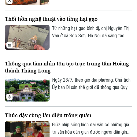
tác phẩm và khóa luận tốt nghiệp xuất
sắc của sinh viên Trường Đại học Mỹ
Thổi hồn nghệ thuật vào từng hạt gạo
thuật Việt Nam.
Từ những hạt gạo bình dị, chị Nguyễn Thị
Vân ở xã Sóc Sơn, Hà Nội đã sáng tạo
nên những bức tranh độc đáo, tái hiện
phong cảnh quê hương, danh lam thắng
cảnh và nhiều giá trị văn hóa truyền thống
Thông qua tầm nhìn tôn tạo trục trung tâm Hoàng
của dân tộc.
thành Thăng Long
Ngày 23/7, theo giờ địa phương, Chủ tịch
Ủy ban Di sản thế giới đã thông qua Quyết
định số 48, chính thức thông qua “Tầm
nhìn về việc chỉnh trang, tôn tạo trục
trung tâm của Hoàng thành Thăng Long”.
Thức dậy cùng làn điệu trống quân
Giữa nhịp sống hiện đại vẫn có những giá
trị văn hóa dân gian được người dân gìn