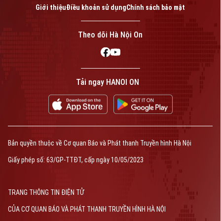
Giới thiệu
Điều khoản sử dụng
Chính sách bảo mật
Theo dõi Hà Nội On
Tải ngay HANOI ON
Bản quyền thuộc về Cơ quan Báo và Phát thanh Truyền hình Hà Nội
Giấy phép số: 63/GP-TTĐT, cấp ngày 10/05/2023
TRANG THÔNG TIN ĐIỆN TỬ
CỦA CƠ QUAN BÁO VÀ PHÁT THANH TRUYỀN HÌNH HÀ NỘI