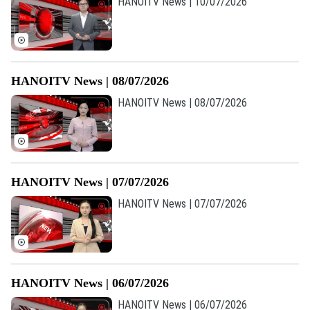
HANOITV News | 10/07/2026
HANOITV News | 08/07/2026
HANOITV News | 08/07/2026
HANOITV News | 07/07/2026
HANOITV News | 07/07/2026
Bản quyền thuộc về Cơ quan Báo và Phát thanh Truyền hình Hà Nội Giấy
phép số: Số 63/GP-TTDT, cấp ngày 10/05/2023
TRANG THÔNG TIN ĐIỆN TỬ
HANOITV News | 06/07/2026
HANOITV News | 06/07/2026
CỦA CƠ QUAN BÁO VÀ PHÁT THANH TRUYỀN HÌNH HÀ NỘI