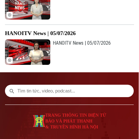
Số 3-5 Huỳnh Thúc Kháng-Phường Láng-Hà Nội
Giám đốc: VŨ MINH TUẤN
Phó Giám đốc: Nguyễn Kim Khiêm, Nguyễn Minh Đức, Nguyễn Thành Lợi
HANOITV News | 05/07/2026
HANOITV News | 05/07/2026
TRANG THÔNG TIN ĐIỆN TỬ
BÁO VÀ PHÁT THANH
& TRUYỀN HÌNH HÀ NỘI