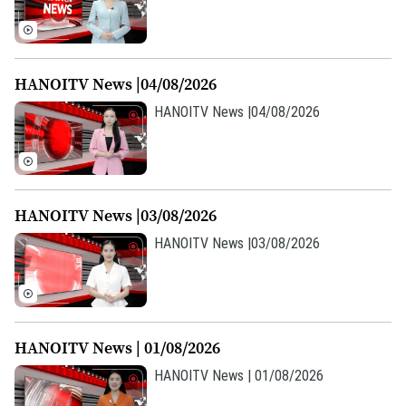
Chuyên mục
HANOITV News |04/08/2026
Thời sự
HANOITV News |04/08/2026
Hà Nội
Hà Nội
Chính trị
Nhịp sống Hà Nội
Thế giới
HANOITV News |03/08/2026
Xã hội
HANOITV News |03/08/2026
Người Hà Nội
Tin tức
Kinh tế
An ninh trật tự
Khoảnh khắc Hà Nội
Quân sự
Tin tức
Nhà đất
Công nghệ
Ẩm thực
Hồ sơ
HANOITV News | 01/08/2026
Cafe sáng
Tin tức
Tàu và Xe
HANOITV News | 01/08/2026
Người Việt 4 phương
Tài chính Ngân hàng
Đầu tư