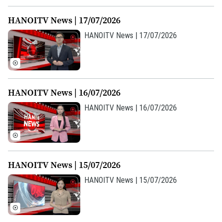
HANOITV News | 17/07/2026
HANOITV News | 17/07/2026
HANOITV News | 16/07/2026
HANOITV News | 16/07/2026
HANOITV News | 15/07/2026
Liên hệ đường dây nóng (bấm để gọi)
Tòa soạn
Tòa soạn
HANOITV News | 15/07/2026
0865.116.699 (hotline)
0865.116.699