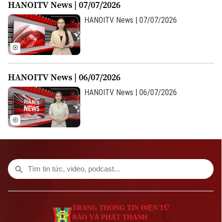
HANOITV News | 07/07/2026
CỦA CƠ QUAN BÁO VÀ PHÁT THANH TRUYỀN HÌNH HÀ NỘI
HANOITV News | 07/07/2026
Số 3-5 Huỳnh Thúc Kháng-Phường Láng-Hà Nội
Giám đốc: VŨ MINH TUẤN
Phó Giám đốc: Nguyễn Kim Khiêm, Nguyễn Minh Đức, Nguyễn Thành Lợi
HANOITV News | 06/07/2026
HANOITV News | 06/07/2026
TRANG THÔNG TIN ĐIỆN TỬ
BÁO VÀ PHÁT THANH