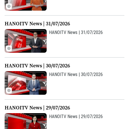
Ô tô
Giáo dục
Doanh nghiệp
Căn hộ
Tàu
Tin tức
Văn hóa
HANOITV News | 31/07/2026
Đất đai
Xe máy
Tuyển sinh
HANOITV News | 31/07/2026
Tin tức
Sức khỏe
Kinh nghiệm
Thị trường
Hướng nghiệp
Làng nghề
Y tế
Thể thao
Đánh giá
Di tích
Dinh dưỡng
HANOITV News | 30/07/2026
Bóng đá
Giải trí
HANOITV News | 30/07/2026
Tư vấn sức khỏe
Quần vợt
Tin tức
Đã phát sóng
Golf
Sao
HANOITV News | 29/07/2026
Điện ảnh
HANOITV News | 29/07/2026
Thời trang