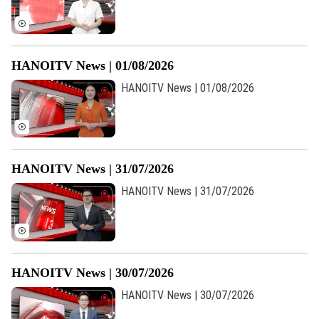
Chuyên mục
HANOITV News | 01/08/2026
Thời sự
HANOITV News | 01/08/2026
Hà Nội
Hà Nội
Chính trị
Nhịp sống Hà Nội
Thế giới
HANOITV News | 31/07/2026
Xã hội
HANOITV News | 31/07/2026
Người Hà Nội
Tin tức
Kinh tế
An ninh trật tự
Khoảnh khắc Hà Nội
Quân sự
Tin tức
Nhà đất
Công nghệ
Ẩm thực
Hồ sơ
HANOITV News | 30/07/2026
Cafe sáng
Tin tức
Tàu và Xe
HANOITV News | 30/07/2026
Người Việt 4 phương
Tài chính Ngân hàng
Đầu tư