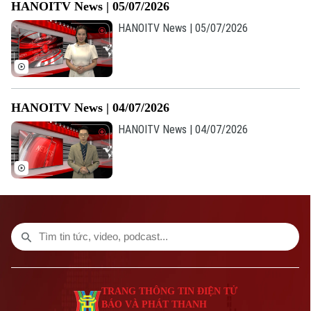
HANOITV News | 05/07/2026
CỦA CƠ QUAN BÁO VÀ PHÁT THANH TRUYỀN HÌNH HÀ NỘI
HANOITV News | 05/07/2026
Số 3-5 Huỳnh Thúc Kháng-Phường Láng-Hà Nội
Giám đốc: VŨ MINH TUẤN
Phó Giám đốc: Nguyễn Kim Khiêm, Nguyễn Minh Đức, Nguyễn Thành Lợi
HANOITV News | 04/07/2026
HANOITV News | 04/07/2026
TRANG THÔNG TIN ĐIỆN TỬ
BÁO VÀ PHÁT THANH