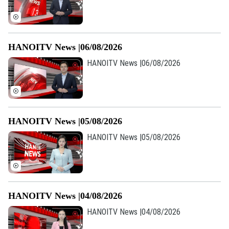
Tin tức
Đã phát sóng
Golf
Sao
HANOITV News |06/08/2026
Điện ảnh
HANOITV News |06/08/2026
Thời trang
Âm nhạc
HANOITV News |05/08/2026
HANOITV News |05/08/2026
HANOITV News |04/08/2026
HANOITV News |04/08/2026