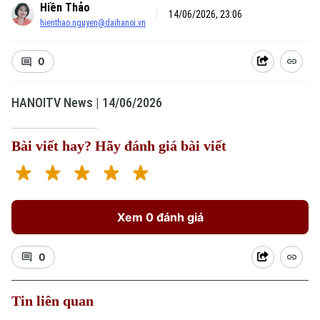
Hiền Thảo
14/06/2026, 23:06
hienthao.nguyen@daihanoi.vn
0
HANOITV News | 14/06/2026
Xu hướng
Bài viết hay? Hãy đánh giá bài viết
Xem 0 đánh giá
0
Tin liên quan