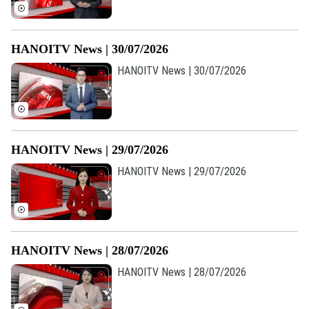
HANOITV News | 30/07/2026
HANOITV News | 30/07/2026
Liên hệ đường dây nóng (bấm để gọi)
HANOITV News | 29/07/2026
Tòa soạn
Tòa soạn
HANOITV News | 29/07/2026
0865.116.699 (hotline)
0865.116.699
HANOITV News | 28/07/2026
HANOITV News | 28/07/2026