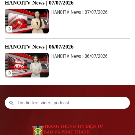
HANOITV News | 07/07/2026
CỦA CƠ QUAN BÁO VÀ PHÁT THANH TRUYỀN HÌNH HÀ NỘI
HANOITV News | 07/07/2026
Số 3-5 Huỳnh Thúc Kháng-Phường Láng-Hà Nội
Giám đốc: VŨ MINH TUẤN
Phó Giám đốc: Nguyễn Kim Khiêm, Nguyễn Minh Đức, Nguyễn Thành Lợi
HANOITV News | 06/07/2026
HANOITV News | 06/07/2026
TRANG THÔNG TIN ĐIỆN TỬ
BÁO VÀ PHÁT THANH