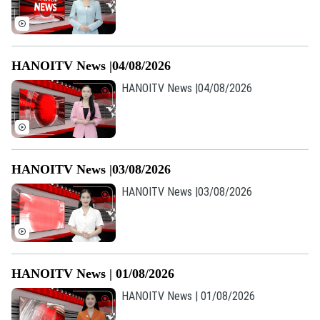
Chuyên mục
HANOITV News |04/08/2026
Thời sự
HANOITV News |04/08/2026
Hà Nội
Hà Nội
Chính trị
Nhịp sống Hà Nội
Thế giới
HANOITV News |03/08/2026
Xã hội
HANOITV News |03/08/2026
Người Hà Nội
Tin tức
Kinh tế
An ninh trật tự
Khoảnh khắc Hà Nội
Quân sự
Tin tức
Nhà đất
Công nghệ
Ẩm thực
Hồ sơ
HANOITV News | 01/08/2026
Cafe sáng
Tin tức
Tàu và Xe
HANOITV News | 01/08/2026
Người Việt 4 phương
Tài chính Ngân hàng
Đầu tư