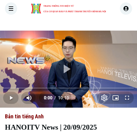
TRANG THÔNG TIN ĐIỆN TỬ
CỦA CƠ QUAN BÁO VÀ PHÁT THANH TRUYỀN HÌNH HÀ NỘI
THỜI SỰ
HÀ NỘI
THẾ GIỚI
KINH TẾ
NHÀ ĐẤT
Skip Ad
Play
Loaded
:
Video
0.00%
0:00
/
10:10
Play
Mute
Picture-
Full
Current
Duration
in-
Picture
Bản tin tiếng Anh
Time
HANOITV News | 20/09/2025