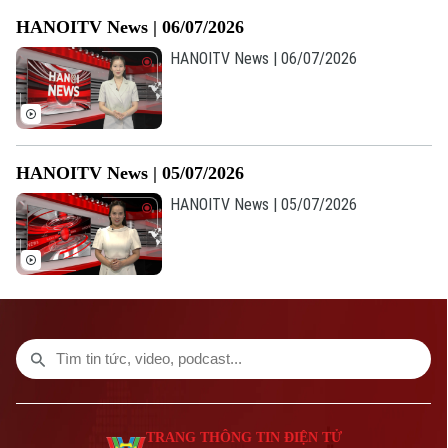
TRANG THÔNG TIN ĐIỆN TỬ
HANOITV News | 06/07/2026
CỦA CƠ QUAN BÁO VÀ PHÁT THANH TRUYỀN HÌNH HÀ NỘI
HANOITV News | 06/07/2026
Số 3-5 Huỳnh Thúc Kháng-Phường Láng-Hà Nội
Giám đốc: VŨ MINH TUẤN
Phó Giám đốc: Nguyễn Kim Khiêm, Nguyễn Minh Đức, Nguyễn Thành Lợi
HANOITV News | 05/07/2026
HANOITV News | 05/07/2026
TRANG THÔNG TIN ĐIỆN TỬ