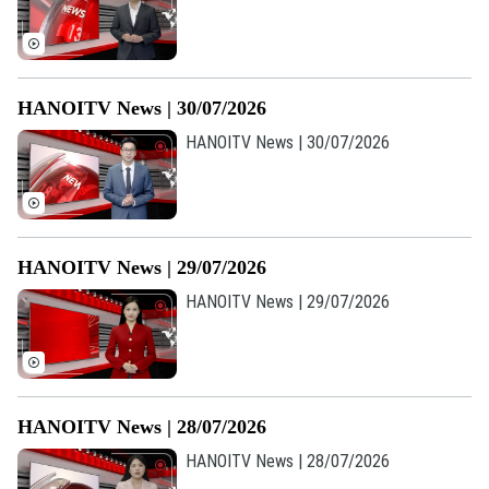
Ô tô
Giáo dục
Doanh nghiệp
Căn hộ
Tàu
Tin tức
Văn hóa
Đất đai
HANOITV News | 30/07/2026
Xe máy
Tuyển sinh
Tin tức
Sức khỏe
HANOITV News | 30/07/2026
Kinh nghiệm
Thị trường
Hướng nghiệp
Làng nghề
Y tế
Thể thao
Đánh giá
Di tích
Dinh dưỡng
Bóng đá
Giải trí
HANOITV News | 29/07/2026
Tư vấn sức khỏe
HANOITV News | 29/07/2026
Quần vợt
Tin tức
Đã phát sóng
Golf
Sao
Điện ảnh
HANOITV News | 28/07/2026
HANOITV News | 28/07/2026
Thời trang