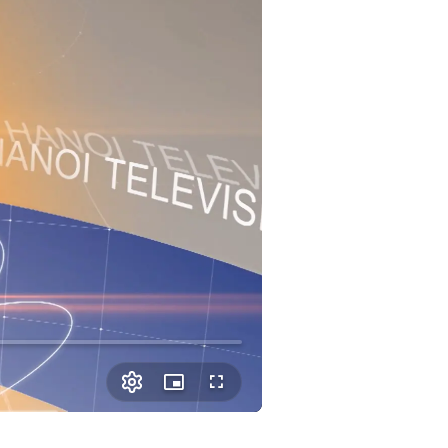
Picture-
Fullscreen
in-
Picture