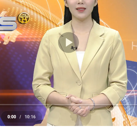
Play
Video
0:00
/
10:16
e
Current
Duration