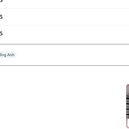
5
5
5
tiếng Anh