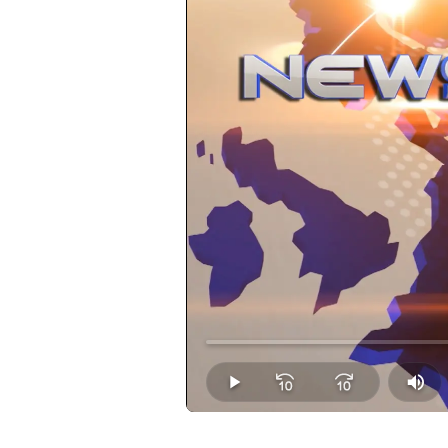
Loaded
:
0.00%
Play
Mut