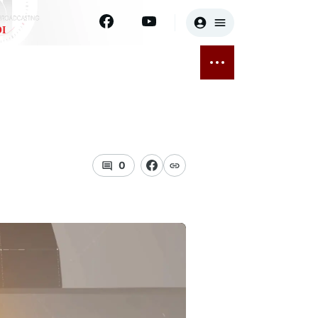
I
E
THỂ THAO
GIẢI TRÍ
ĐÃ PHÁT SÓNG
Bóng đá
Tin tức
ỡng
Quần vợt
Sao
sức khỏe
Golf
Điện ảnh
0
Thời trang
Âm nhạc