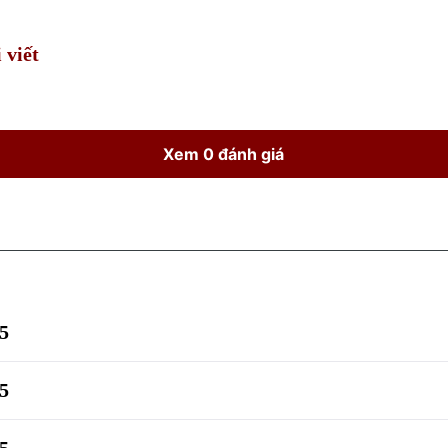
Time
 viết
Xem 0 đánh giá
5
5