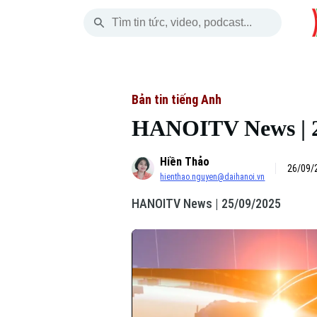
Chủ Nhật
THỜI SỰ
HÀ NỘI
THẾ GIỚI
09 Tháng 08, 2026
Hà Nội
Nhịp sống Hà Nộ
Tin tức
Bản tin tiếng Anh
HANOITV News | 2
Chính trị
Người Hà Nội
Quân s
Hiền Thảo
Xã hội
Khoảnh khắc Hà 
Hồ sơ
26/09/
hienthao.nguyen@daihanoi.vn
An ninh trật tự
Ẩm thực
Người V
HANOITV News | 25/09/2025
Công nghệ
Skip Ad