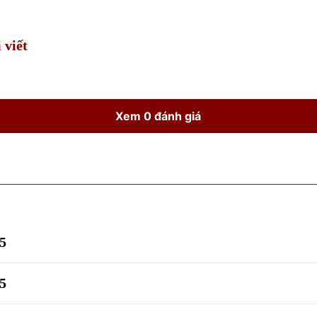
Time
 viết
Xem 0 đánh giá
5
5