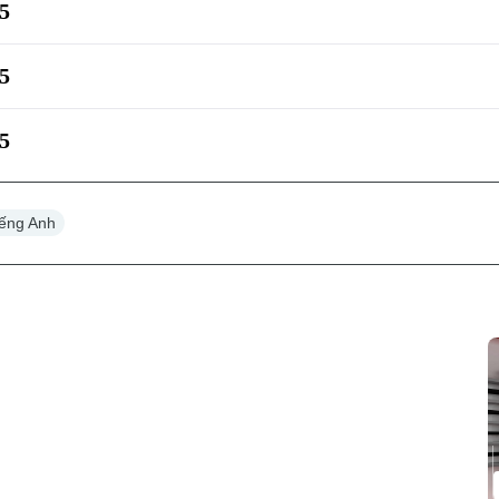
5
5
5
tiếng Anh