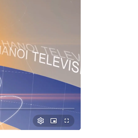
Picture-
Fullscreen
in-
Picture