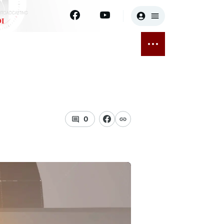
I
E
THỂ THAO
GIẢI TRÍ
ĐÃ PHÁT SÓNG
Bóng đá
Tin tức
ỡng
Quần vợt
Sao
sức khỏe
Golf
Điện ảnh
0
Thời trang
Âm nhạc