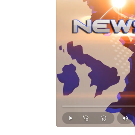
Loaded
:
0.00%
Play
Mut