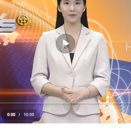
Play
Video
0:00
/
10:00
e
Current
Duration