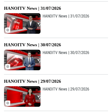
Doanh nghiệp
Căn hộ
HANOITV News | 31/07/2026
Tàu
Tin tức
Văn hóa
HANOITV News | 31/07/2026
Đất đai
Xe máy
Tuyển sinh
Tin tức
Sức khỏe
Kinh nghiệm
Thị trường
Hướng nghiệp
Làng nghề
Y tế
Thể thao
Đánh giá
HANOITV News | 30/07/2026
Di tích
Dinh dưỡng
HANOITV News | 30/07/2026
Bóng đá
Giải trí
Tư vấn sức khỏe
Quần vợt
Tin tức
Đã phát sóng
Golf
Sao
HANOITV News | 29/07/2026
HANOITV News | 29/07/2026
Điện ảnh
Thời trang