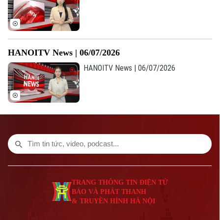
Số 3-5 Huỳnh Thúc Kháng-Phường Láng-Hà Nội
Giám đốc: VŨ MINH TUẤN
Phó Giám đốc: Nguyễn Kim Khiêm, Nguyễn Minh Đức, Nguyễn Thành Lợi
HANOITV News | 06/07/2026
HANOITV News | 06/07/2026
TRANG THÔNG TIN ĐIỆN TỬ
BÁO VÀ PHÁT THANH
& TRUYỀN HÌNH HÀ NỘI