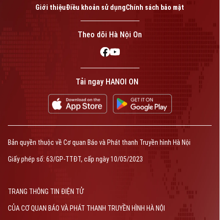
Giới thiệu
Điều khoản sử dụng
Chính sách bảo mật
Theo dõi Hà Nội On
Tải ngay HANOI ON
Bản quyền thuộc về Cơ quan Báo và Phát thanh Truyền hình Hà Nội
Giấy phép số: 63/GP-TTĐT, cấp ngày 10/05/2023
TRANG THÔNG TIN ĐIỆN TỬ
CỦA CƠ QUAN BÁO VÀ PHÁT THANH TRUYỀN HÌNH HÀ NỘI