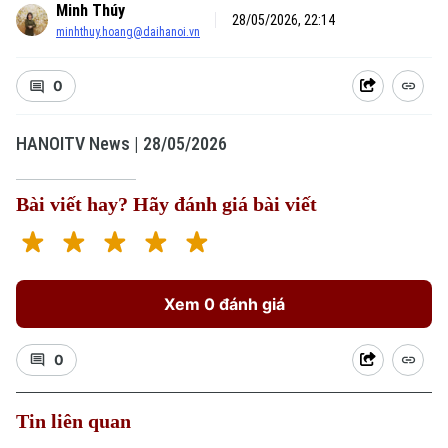
Minh Thúy
28/05/2026, 22:14
minhthuy.hoang@daihanoi.vn
0
Xu hướng
HANOITV News | 28/05/2026
Bài viết hay? Hãy đánh giá bài viết
Xem 0 đánh giá
0
Tin liên quan