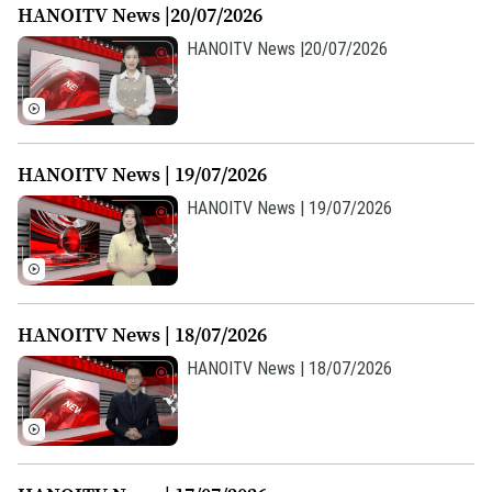
HANOITV News |20/07/2026
HANOITV News |20/07/2026
HANOITV News | 19/07/2026
HANOITV News | 19/07/2026
HANOITV News | 18/07/2026
Bản quyền thuộc về Cơ quan Báo và Phát thanh Truyền hình Hà Nội Giấy
HANOITV News | 18/07/2026
phép số: Số 63/GP-TTDT, cấp ngày 10/05/2023
TRANG THÔNG TIN ĐIỆN TỬ
CỦA CƠ QUAN BÁO VÀ PHÁT THANH TRUYỀN HÌNH HÀ NỘI
Số 3-5 Huỳnh Thúc Kháng-Phường Láng-Hà Nội