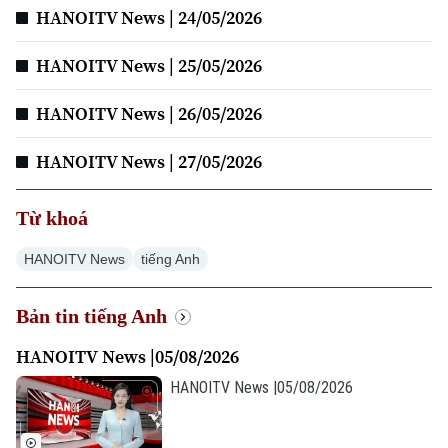
HANOITV News | 24/05/2026
HANOITV News | 25/05/2026
HANOITV News | 26/05/2026
HANOITV News | 27/05/2026
Từ khoá
Chuyên mục
HANOITV News
tiếng Anh
Thời sự
Bản tin tiếng Anh
Hà Nội
Hà Nội
HANOITV News |05/08/2026
Chính trị
Nhịp sống Hà Nội
Thế giới
HANOITV News |05/08/2026
Xã hội
Người Hà Nội
Tin tức
Kinh tế