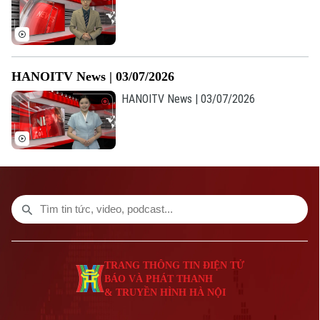
Số 3-5 Huỳnh Thúc Kháng-Phường Láng-Hà Nội
Giám đốc: VŨ MINH TUẤN
Phó Giám đốc: Nguyễn Kim Khiêm, Nguyễn Minh Đức, Nguyễn Thành Lợi
HANOITV News | 03/07/2026
HANOITV News | 03/07/2026
TRANG THÔNG TIN ĐIỆN TỬ
BÁO VÀ PHÁT THANH
& TRUYỀN HÌNH HÀ NỘI