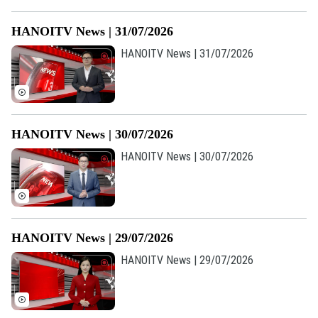
HANOITV News | 31/07/2026
Chuyên mục
HANOITV News | 31/07/2026
Thời sự
Hà Nội
Hà Nội
HANOITV News | 30/07/2026
Chính trị
Nhịp sống Hà Nội
Thế giới
HANOITV News | 30/07/2026
Xã hội
Người Hà Nội
Tin tức
Kinh tế
An ninh trật tự
Khoảnh khắc Hà Nội
Quân sự
Tin tức
Nhà đất
Công nghệ
HANOITV News | 29/07/2026
Ẩm thực
Hồ sơ
HANOITV News | 29/07/2026
Cafe sáng
Tin tức
Tàu và Xe
Người Việt 4 phương
Tài chính Ngân hàng
Đầu tư
Ô tô
Giáo dục