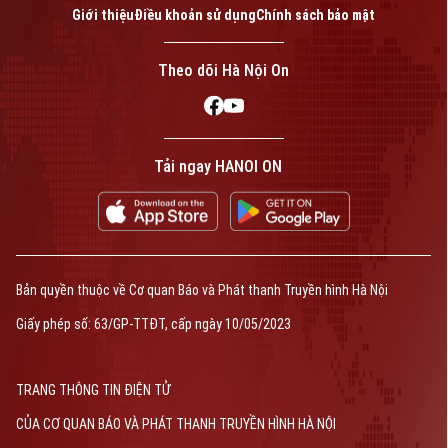
Giới thiệu
Điều khoản sử dụng
Chính sách bảo mật
Theo dõi Hà Nội On
Tải ngay HANOI ON
Bản quyền thuộc về Cơ quan Báo và Phát thanh Truyền hình Hà Nội
Giấy phép số: 63/GP-TTĐT, cấp ngày 10/05/2023
TRANG THÔNG TIN ĐIỆN TỬ
CỦA CƠ QUAN BÁO VÀ PHÁT THANH TRUYỀN HÌNH HÀ NỘI