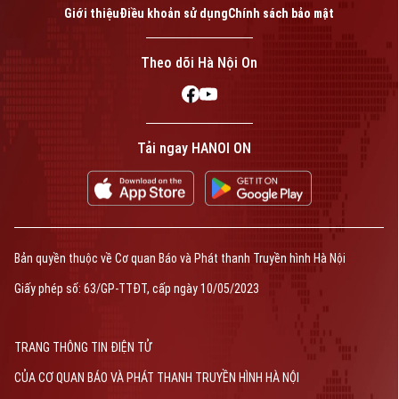
Giới thiệu
Điều khoản sử dụng
Chính sách bảo mật
Theo dõi Hà Nội On
Tải ngay HANOI ON
Bản quyền thuộc về Cơ quan Báo và Phát thanh Truyền hình Hà Nội
Giấy phép số: 63/GP-TTĐT, cấp ngày 10/05/2023
TRANG THÔNG TIN ĐIỆN TỬ
CỦA CƠ QUAN BÁO VÀ PHÁT THANH TRUYỀN HÌNH HÀ NỘI