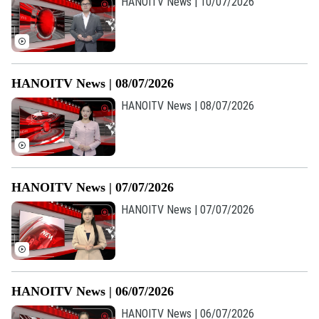
HANOITV News | 10/07/2026
HANOITV News | 08/07/2026
HANOITV News | 08/07/2026
HANOITV News | 07/07/2026
HANOITV News | 07/07/2026
Bản quyền thuộc về Cơ quan Báo và Phát thanh Truyền hình Hà Nội Giấy
phép số: Số 63/GP-TTDT, cấp ngày 10/05/2023
TRANG THÔNG TIN ĐIỆN TỬ
HANOITV News | 06/07/2026
HANOITV News | 06/07/2026
CỦA CƠ QUAN BÁO VÀ PHÁT THANH TRUYỀN HÌNH HÀ NỘI