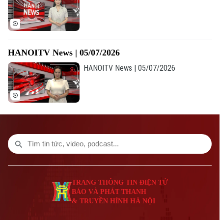
Số 3-5 Huỳnh Thúc Kháng-Phường Láng-Hà Nội
Giám đốc: VŨ MINH TUẤN
Phó Giám đốc: Nguyễn Kim Khiêm, Nguyễn Minh Đức, Nguyễn Thành Lợi
HANOITV News | 05/07/2026
HANOITV News | 05/07/2026
TRANG THÔNG TIN ĐIỆN TỬ
BÁO VÀ PHÁT THANH
& TRUYỀN HÌNH HÀ NỘI