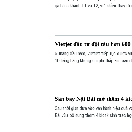
ga hành khách T1 và T2, với nhiều thay đổ
đỗ ô tô.
Vietjet đầu tư đội tàu hơn 60
6 tháng đầu năm, Vietjet tiếp tục được vin
10 hãng hàng không chi phí thấp an toàn n
nhất châu Á. Tiền đề tăng trưởng mạnh m
đội tàu hơn 600 máy bay đến năm 2030.
Sân bay Nội Bài mở thêm 4 kio
Sau thời gian đưa vào vận hành hiệu quả v
Bài vừa bổ sung thêm 4 kiosk sinh trắc h
tục hàng không tự động ngày càng tăng c