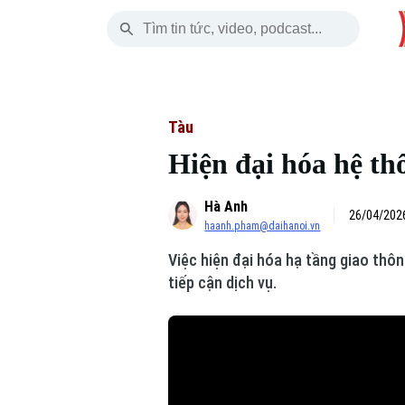
Thứ Năm
THỜI SỰ
HÀ NỘI
THẾ GIỚI
06 Tháng 08, 2026
Hà Nội
Nhịp sống Hà Nộ
Tin tức
Tàu
Hiện đại hóa hệ th
Chính trị
Người Hà Nội
Quân s
Hà Anh
Xã hội
Khoảnh khắc Hà 
Hồ sơ
26/04/2026
haanh.pham@daihanoi.vn
An ninh trật tự
Ẩm thực
Người V
Việc hiện đại hóa hạ tầng giao thôn
tiếp cận dịch vụ.
Công nghệ