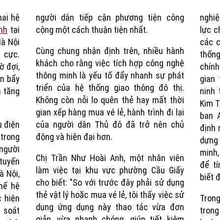
hai hệ
người dân tiếp cận phương tiện công
nghi
nh
tại
cộng một cách thuận tiện nhất.
lực c
Hà Nội
các c
Cùng chung nhận định trên, nhiều hành
 cực.
thống
khách cho rằng việc tích hợp công nghệ
ờ đợi,
chính
thông minh là yếu tố đẩy nhanh sự phát
n bẩy
gian
triển của hệ thống giao thông đô thị.
n tăng
ninh 
Không còn nỗi lo quên thẻ hay mất thời
Kim T
gian xếp hàng mua vé lẻ, hành trình đi lại
ban A
u điện
của người dân Thủ đô đã trở nên chủ
định 
trong
động và hiện đại hơn.
dựng
 người
minh,
Chị Trần Như Hoài Anh, một nhân viên
 tuyến
để t
làm việc tại khu vực phường Cầu Giấy
à Nội,
biết 
cho biết: "So với trước đây phải sử dụng
hế hệ
thẻ vật lý hoặc mua vé lẻ, tôi thấy việc sử
 hiện
Trong
dụng ứng dụng này thao tác vừa đơn
 soát
trong
giản, vừa nhanh chóng, giúp tiết kiệm