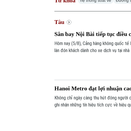
Từ khoá
hệ thống soát vé
Đường s
Tàu
Sân bay Nội Bài tiếp tục điều 
Hôm nay (5/8), Cảng hàng không quốc tế N
làn đón khách dành cho xe dịch vụ tại nhà
tiện.
Hanoi Metro đạt lợi nhuận cao
Không chỉ ngày càng thu hút đông người d
ghi nhận những tín hiệu tích cực về hiệu
nhuận cao nhất từ trước đến nay trong c