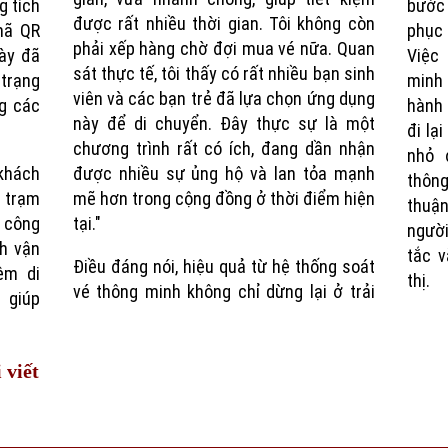
g tích
bước
được rất nhiều thời gian. Tôi không còn
mã QR
phục 
phải xếp hàng chờ đợi mua vé nữa. Quan
này đã
Việc 
sát thực tế, tôi thấy có rất nhiều bạn sinh
 trạng
minh
viên và các bạn trẻ đã lựa chọn ứng dụng
ng các
hành 
này để di chuyển. Đây thực sự là một
đi lạ
chương trình rất có ích, đang dần nhận
nhỏ 
khách
được nhiều sự ủng hộ và lan tỏa mạnh
thôn
c trạm
mẽ hơn trong cộng đồng ở thời điểm hiện
thuận
g công
tại."
ngườ
nh vận
tắc 
Điều đáng nói, hiệu quả từ hệ thống soát
ệm di
thị.
vé thông minh không chỉ dừng lại ở trải
 giúp
 viết