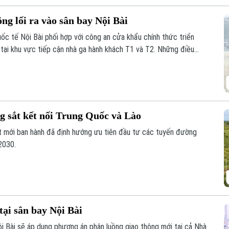
ng lối ra vào sân bay Nội Bài
ốc tế Nội Bài phối hợp với công an cửa khẩu chính thức triển
 tại khu vực tiếp cận nhà ga hành khách T1 và T2. Những điều
ằm giảm ùn tắc và tối ưu hóa giao thông.
g sắt kết nối Trung Quốc và Lào
t mới ban hành đã định hướng ưu tiên đầu tư các tuyến đường
2030.
tại sân bay Nội Bài
 Bài sẽ áp dụng phương án phân luồng giao thông mới tại cả Nhà