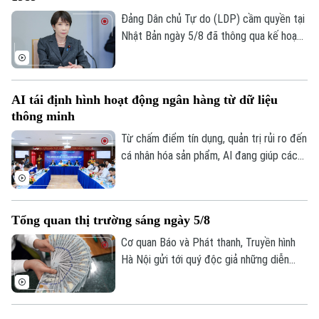
Đảng Dân chủ Tự do (LDP) cầm quyền tại
Nhật Bản ngày 5/8 đã thông qua kế hoạch
do Thủ tướng Sanae Takaichi đề xuất,
nhằm cắt giảm thuế tiêu thụ đối với thực
phẩm. Nếu được Quốc hội phê chuẩn, đây
Theo dõi Hà Nội On
AI tái định hình hoạt động ngân hàng từ dữ liệu
sẽ là lần đầu tiên Nhật Bản cắt giảm thuế
thông minh
tiêu dùng kể từ khi sắc thuế này được áp
dụng vào năm 1989.
Từ chấm điểm tín dụng, quản trị rủi ro đến
cá nhân hóa sản phẩm, AI đang giúp các
tổ chức tín dụng nâng cao hiệu quả vận
hành và cải thiện trải nghiệm khách hàng.
Tuy nhiên, để AI phát huy giá trị, các
Tổng quan thị trường sáng ngày 5/8
chuyên gia cho rằng điều quan trọng nhất
vẫn là chất lượng dữ liệu, hành lang pháp
Cơ quan Báo và Phát thanh, Truyền hình
lý và cơ chế quản trị rủi ro phù hợp.
Hà Nội gửi tới quý độc giả những diễn
biến mới nhất của thị trường sáng nay
(5/8) với thông tin về giá vàng và tỷ giá
ngoại tệ.