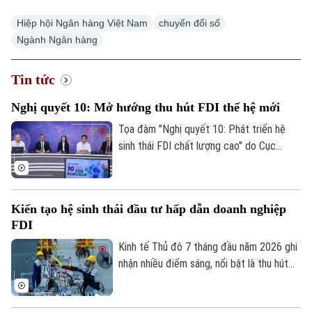
Hiệp hội Ngân hàng Việt Nam
chuyển đổi số
Ngành Ngân hàng
Tin tức
Nghị quyết 10: Mở hướng thu hút FDI thế hệ mới
Tọa đàm "Nghị quyết 10: Phát triển hệ
sinh thái FDI chất lượng cao" do Cục
Thông tin và Truyền thông Chính phủ tổ
chức chiều 7/8 đánh dấu bước chuyển
trong tư duy về đầu tư nước ngoài, từ ưu
Kiến tạo hệ sinh thái đầu tư hấp dẫn doanh nghiệp
tiên thu hút vốn sang phát triển khu vực
FDI
kinh tế có vốn đầu tư nước ngoài theo
hướng chất lượng, hiệu quả và có sức lan
Kinh tế Thủ đô 7 tháng đầu năm 2026 ghi
tỏa, qua đó biến nguồn lực bên ngoài
nhận nhiều điểm sáng, nổi bật là thu hút
thành động lực tăng cường nội lực của
3.388 triệu USD vốn FDI, riêng tháng 7
nền kinh tế.
đạt 133,2 triệu USD. Đáng chú ý, cơ cấu