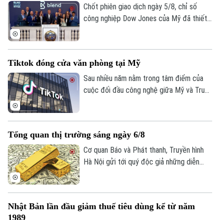
Chốt phiên giao dịch ngày 5/8, chỉ số
công nghiệp Dow Jones của Mỹ đã thiết
lập mức cao kỷ lục mới nhờ những tín hiệu
tiến triển hướng tới hòa bình tại khu vực
Trung Đông. Diễn biến này được kỳ vọng
Tiktok đóng cửa văn phòng tại Mỹ
sẽ giải tỏa bớt áp lực lạm phát toàn cầu.
Sau nhiều năm nằm trong tâm điểm của
cuộc đối đầu công nghệ giữa Mỹ và Trung
Quốc, số phận của TikTok tại thị trường
Mỹ đã dần ngã ngũ với một cấu trúc sở
hữu hoàn toàn mới. Tuy nhiên, để duy trì
Tổng quan thị trường sáng ngày 6/8
hoạt động và đáp ứng các yêu cầu khắt
khe về an ninh quốc gia, nền tảng này
Cơ quan Báo và Phát thanh, Truyền hình
đang phải đối mặt với những đợt tái cấu
Hà Nội gửi tới quý độc giả những diễn
trúc, bao gồm việc đóng cửa các văn
biến mới nhất của thị trường sáng nay
phòng quan trọng và cắt giảm hàng loạt
(6/8) với thông tin về giá vàng và tỷ giá
nhân sự.
ngoại tệ.
Nhật Bản lần đầu giảm thuế tiêu dùng kể từ năm
1989