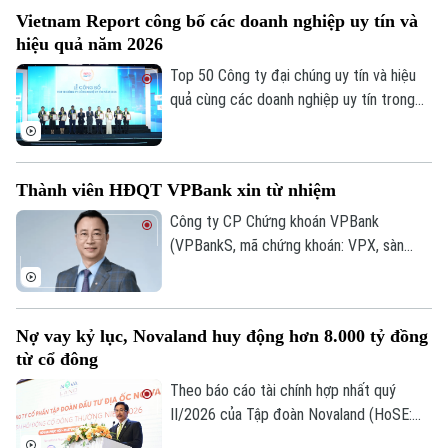
FDI tiếp tục chuyển dịch theo hướng ưu
Vietnam Report công bố các doanh nghiệp uy tín và
tiên công nghệ cao, đổi mới sáng tạo,
hiệu quả năm 2026
dịch vụ số và R&D, giảm dần các dự án sử
dụng nhiều đất và lao động.
Top 50 Công ty đại chúng uy tín và hiệu
quả cùng các doanh nghiệp uy tín trong
lĩnh vực tài chính, ngân hàng, bảo hiểm và
công nghệ năm 2026 vừa được công bố
tại Hà Nội. Bảng xếp hạng nhằm ghi nhận
Thành viên HĐQT VPBank xin từ nhiệm
những doanh nghiệp có hiệu quả hoạt
động, năng lực quản trị, đổi mới và uy tín
Công ty CP Chứng khoán VPBank
trên thị trường.
(VPBankS, mã chứng khoán: VPX, sàn
Chuyên mục
HoSE) vừa công bố nhận được đơn từ
nhiệm của ông Nguyễn Lương Tân - thành
Thời sự
viên HĐQT.
Nợ vay kỷ lục, Novaland huy động hơn 8.000 tỷ đồng
từ cổ đông
Hà Nội
Hà Nội
Theo báo cáo tài chính hợp nhất quý
Chính trị
II/2026 của Tập đoàn Novaland (HoSE:
Nhịp sống Hà Nội
Thế giới
NVL), nợ phải trả tiếp tục chiếm gần 75%