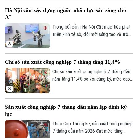
bơm ròng cuối tuần. Lãi suất liên ngân
Hà Nội cần xây dựng nguồn nhân lực sẵn sàng cho
hàng qua đêm về dưới ngưỡng 1%/năm là
AI
tín hiệu cho thấy áp lực thanh khoản hệ
thống đã giảm mạnh, đặc biệt ở các kỳ
Trong bối cảnh Hà Nội đặt mục tiêu phát
hạn rất ngắn.
triển kinh tế số, đổi mới sáng tạo và trở
thành trung tâm công nghệ của cả nước,
xây dựng nguồn nhân lực sẵn sàng cho AI
không còn là lựa chọn mà đã trở thành
Chỉ số sản xuất công nghiệp 7 tháng tăng 11,4%
yêu cầu cấp thiết, quyết định năng lực
cạnh tranh của doanh nghiệp và của chính
Chỉ số sản xuất công nghiệp 7 tháng đầu
nền kinh tế Thủ đô.
năm tăng 11,4% so với cùng kỳ, mức cao
nhất trong nhiều năm trở lại đây. Kết quả
này cho thấy đà phục hồi và mở rộng sản
xuất tiếp tục được duy trì trên cả nước.
Sản xuất công nghiệp 7 tháng đầu năm lập đỉnh kỷ
lục
Theo Cục Thống kê, sản xuất công nghiệp
7 tháng của năm 2026 đạt mức tăng