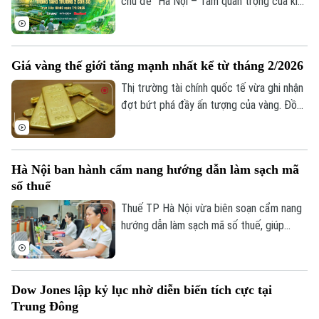
chủ đề "Hà Nội – Tầm quan trọng của kinh
trưởng kinh tế.
Tư vấn sức khỏe
tế tập thể trong tăng trưởng hai con số"
Quần vợt
Tin tức
Đã phát sóng
sẽ phát sóng trực tiếp trên các nền tảng
Golf
của Cơ quan Báo và phát thanh, truyền
Sao
Giá vàng thế giới tăng mạnh nhất kể từ tháng 2/2026
hình Hà Nội vào 19h hôm nay, ngày 7/8.
Thị trường tài chính quốc tế vừa ghi nhận
Điện ảnh
đợt bứt phá đầy ấn tượng của vàng. Đồng
USD suy yếu, lợi suất trái phiếu Kho bạc
Thời trang
Mỹ giảm và những tín hiệu tích cực từ
các cuộc đàm phán giữa Mỹ và Iran được
Âm nhạc
Hà Nội ban hành cẩm nang hướng dẫn làm sạch mã
cho là các yếu tố làm thay đổi tâm lý của
số thuế
giới đầu tư.
Thuế TP Hà Nội vừa biên soạn cẩm nang
hướng dẫn làm sạch mã số thuế, giúp
người nộp thuế nhận biết trạng thái mã số
thuế, xử lý các trường hợp cần cập nhật
thông tin và hạn chế phát sinh vướng mắc
Dow Jones lập kỷ lục nhờ diễn biến tích cực tại
trong quá trình thực hiện nghĩa vụ thuế.
Trung Đông