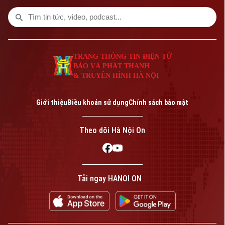
trò của Hà Nội là điểm kết nối tri thức và
hợp tác học thuật quốc tế.
TRANG THÔNG TIN ĐIỆN TỬ
BÁO VÀ PHÁT THANH
& TRUYỀN HÌNH HÀ NỘI
Giới thiệu
Điều khoản sử dụng
Chính sách bảo mật
Theo dõi Hà Nội On
Tải ngay HANOI ON