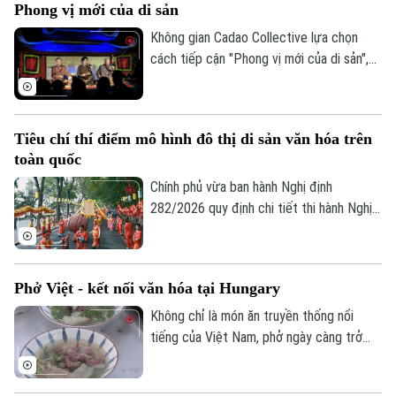
Phong vị mới của di sản
tối 19/7.
Không gian Cadao Collective lựa chọn
cách tiếp cận "Phong vị mới của di sản",
kết nối nghệ thuật truyền thống, ẩm thực
bản địa và trải nghiệm đương đại trong
cùng một hành trình khám phá.
Tiêu chí thí điểm mô hình đô thị di sản văn hóa trên
toàn quốc
Chính phủ vừa ban hành Nghị định
282/2026 quy định chi tiết thi hành Nghị
quyết của Quốc hội về phát triển văn hóa
Việt Nam. Trong đó, lần đầu tiên quy định
cụ thể các tiêu chí lựa chọn địa phương
Phở Việt - kết nối văn hóa tại Hungary
thực hiện thí điểm mô hình đô thị di sản
văn hóa.
Không chỉ là món ăn truyền thống nổi
tiếng của Việt Nam, phở ngày càng trở
thành cầu nối văn hóa, gắn kết bạn bè
quốc tế. Tại Thủ đô Budapest của