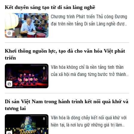
Hungary, hàng trăm người dân sở tại cùng
Kết duyên sáng tạo từ di sản làng nghề
cộng đồng người Việt đã tham gia
chương trình giao lưu ẩm thực Việt Nam,
Chương trình Phát triển Thủ công Đương
nơi hương vị phở góp phần kể câu chuyện
đại trên nền tảng Di sản Làng nghề được
về đất nước, con người và văn hóa Việt
thành phố Hà Nội triển khai hướng tới tạo
Nam.
ra những sản phẩm mang đậm bản sắc văn
hóa Hà Nội và Việt Nam, đáp ứng nhu cầu
Khơi thông nguồn lực, tạo đà cho văn hóa Việt phát
của thị trường đương đại, đồng thời góp
Liên hệ đường dây nóng (bấm để gọi)
triển
phần bảo tồn và phát huy giá trị các làng
Tòa soạn
Tòa soạn
nghề truyền thống.
Văn hóa không chỉ là nền tảng tinh thần
0865.116.699 (hotline)
0865.116.699
của xã hội mà đang từng bước trở thành
nguồn lực quan trọng trong phát triển
kinh tế - xã hội. Tuy nhiên, để những giá trị
văn hóa được phát huy tương xứng với
Di sản Việt Nam trong hành trình kết nối quá khứ và
tiềm năng, cần một hành lang thể chế
tương lai
đồng bộ, cơ chế đầu tư hiệu quả và sự
chung tay của toàn xã hội.
Văn hóa là dòng chảy kết nối quá khứ với
hiện tại, là nơi lưu giữ những giá trị làm
nên bản sắc và tâm hồn dân tộc. Không