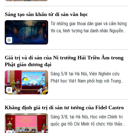
kể câu chuyện của riêng mình, khi thì
mong manh, chuyển động theo ánh sáng,
Sáng tạo sân khấu từ di sản văn học
lúc lại rực rỡ, vui tươi. Triển lãm "Những
lớp thân quen" vì thế trở thành một khúc
Từ những giai thoại dân gian và cảm hứng
giao mùa của hội họa.
thi ca, hình tượng hai danh nhân Nguyễn
Du và Hồ Xuân Hương sẽ lần đầu gặp gỡ
trên sân khấu trong một tác phẩm giàu
tính tưởng tượng. Vở kịch thơ huyền ảo
Giá trị và di sản của Ni trưởng Hải Triều Âm trong
Nguyễn Du – Hồ Xuân Hương ngoại
Phật giáo đương đại
Chuyên mục
truyện hứa hẹn mang đến cho khán giả
một trải nghiệm nghệ thuật mới mẻ, nơi
Sáng 5/8 tại Hà Nội, Viện Nghiên cứu
Thời sự
văn học, sân khấu và âm nhạc cùng hòa
Phật học Việt Nam phối hợp với Trung
quyện.
tâm Nghiên cứu Nữ giới Phật giáo và Viện
Hà Nội
Hà Nội
Thông tin Khoa học xã hội tổ chức Hội
thảo khoa học với chủ đề "Ni trưởng Hải
Chính trị
Khẳng định giá trị di sản tư tưởng của Fidel Castro
Triều Âm - Cuộc đời, đóng góp và vai trò
Nhịp sống Hà Nội
Thế giới
trong Phật giáo Việt Nam đương đại".
Sáng 3/8, tại Hà Nội, Học viện Chính trị
Xã hội
quốc gia Hồ Chí Minh tổ chức Hội thảo
Người Hà Nội
Tin tức
Kinh tế
khoa học “Đồng chí Fidel Castro - Lãnh tụ