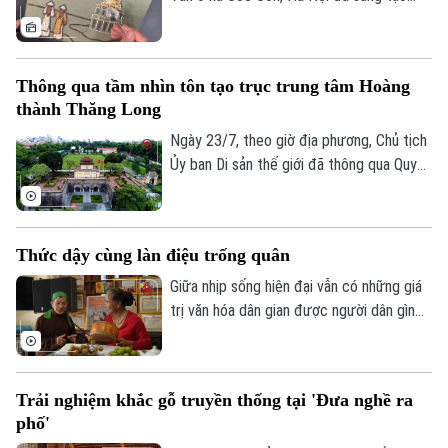
nên những bức tranh độc đáo, tái hiện
phong cảnh quê hương, danh lam thắng
cảnh và nhiều giá trị văn hóa truyền thống
Thông qua tầm nhìn tôn tạo trục trung tâm Hoàng
của dân tộc.
thành Thăng Long
Ngày 23/7, theo giờ địa phương, Chủ tịch
Ủy ban Di sản thế giới đã thông qua Quyết
định số 48, chính thức thông qua “Tầm
nhìn về việc chỉnh trang, tôn tạo trục
trung tâm của Hoàng thành Thăng Long”.
Thức dậy cùng làn điệu trống quân
Giữa nhịp sống hiện đại vẫn có những giá
trị văn hóa dân gian được người dân gìn
giữ và trao truyền từ thế hệ này sang thế
hệ khác. Tại thôn Phúc Lâm, xã Đại Xuyên,
nghệ thuật hát trống quân không chỉ còn
Trải nghiệm khắc gỗ truyền thống tại 'Đưa nghề ra
hiện diện trong ký ức hay những ngày hội
phố'
làng, mà vẫn được gìn giữ bằng tình yêu