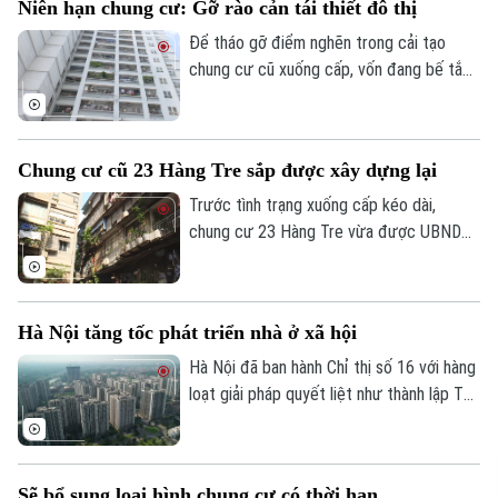
Niên hạn chung cư: Gỡ rào cản tái thiết đô thị
Để tháo gỡ điểm nghẽn trong cải tạo
chung cư cũ xuống cấp, vốn đang bế tắc
vì vướng mắc quyền sở hữu, nhiều chuyên
gia đề xuất cần luật hóa quy định về niên
hạn sử dụng nhà chung cư.
Chung cư cũ 23 Hàng Tre sắp được xây dựng lại
Trước tình trạng xuống cấp kéo dài,
chung cư 23 Hàng Tre vừa được UBND
TP Hà Nội đưa vào danh mục 8 dự án cải
tạo, xây dựng lại chung cư cũ. Dự án dự
kiến sẽ chính thức khởi công trong những
Hà Nội tăng tốc phát triển nhà ở xã hội
tháng cuối năm 2026.
Hà Nội đã ban hành Chỉ thị số 16 với hàng
loạt giải pháp quyết liệt như thành lập Tổ
công tác đặc biệt, áp dụng cơ chế "làn
xanh" để rút ngắn thủ tục đầu tư, đẩy
nhanh tiến độ các dự án và gia tăng
Sẽ bổ sung loại hình chung cư có thời hạn