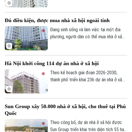
sử dụng chung cư theo niên hạn công
trình, đồng thời làm rõ quyền sở hữu và cơ
chế xử lý khi công trình hết tuổi thọ.
Đủ điều kiện, được mua nhà xã hội ngoài tỉnh
Đang sinh sống và làm việc tại một địa
phương, người dân có thể mua nhà ở xã
hội tại địa phương khác hay không? Đây là
vấn đề được nhiều người quan tâm khi tìm
hiểu chính sách nhà ở xã hội.
Hà Nội khởi công 114 dự án nhà ở xã hội
Theo kế hoạch giai đoạn 2026-2030,
thành phố triển khai 236 dự án nhà ở xã
hội, trong đó 147 dự án đã được chấp
thuận chủ trương đầu tư với quy mô
khoảng 132.000 căn hộ, tổng vốn hơn
Sun Group xây 50.000 nhà ở xã hội, cho thuê tại Phú
290.500 tỷ đồng.
Quốc
Theo công bố, dự án nhà ở xã hội được
Sun Group triển khai trên diện tích 55 ha