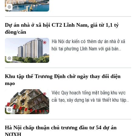
tại khu vực cửa ngõ phía Nam Phú Quốc,
Liên hệ đường dây nóng (bấm để gọi)
tiếp giáp trục ĐT 975 và kết nối với khu
vực thị trấn Hoàng Hôn.
Tòa soạn
Tòa soạn
Dự án nhà ở xã hội CT2 Lĩnh Nam, giá từ 1,1 tỷ
0865.116.699 (hotline)
0865.116.699
đồng/căn
Hà Nội dự kiến có thêm dự án nhà ở xã
hội tại phường Lĩnh Nam với giá bán
khoảng 28,4 triệu đồng/m², tương đương
1,1-1,5 tỷ đồng/căn. Chủ đầu tư dự kiến
tiếp nhận hồ sơ đăng ký mua nhà trong
Khu tập thể Trương Định chờ ngày thay đổi diện
quý III/2026.
mạo
Việc Quy hoạch tổng mặt bằng khu vực
cải tạo, xây dựng lại và tái thiết khu tập
thể Trương Định tỷ lệ 1/500 được phê
duyệt đã mở ra kỳ vọng cải thiện điều
kiện sống cho người dân và cũng là bước
Hà Nội chấp thuận chủ trương đầu tư 54 dự án
khởi đầu cho quá trình chỉnh trang các
NƠXH