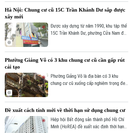
chung cư tiếp tục thu hút sự quan tâm
Hà Nội: Chung cư cũ 15C Trần Khánh Dư sắp được
nhờ đáp ứng tốt nhu cầu ở thực và hưởng
xây mới
lợi từ hệ thống hạ tầng đồng bộ.
Được xây dựng từ năm 1990, khu tập thể
15C Trần Khánh Dư, phường Cửa Nam đã
trải qua hơn ba thập kỷ sử dụng. Theo
thời gian, cùng với việc một số căn hộ cơi
nới, cải tạo không đúng thiết kế ban đầu,
Phường Giảng Võ có 3 khu chung cư cũ cần gấp rút
nhiều hạng mục của công trình đã xuống
cải tạo
cấp, ảnh hưởng đến an toàn và chất lượng
sinh hoạt của cư dân.
Phường Giảng Võ là địa bàn có 3 khu
chung cư cũ xuống cấp nghiêm trọng đe
Theo dõi Hà Nội On
dọa tính mạng của gần 40.000 cư dân.
Đây cũng là một trong những phường nội
thành có số lượng lớn nhà chung cư cũ
Đề xuất cách tính mới về thời hạn sử dụng chung cư
cần cải tạo của Thủ đô.
Hiệp hội Bất động sản thành phố Hồ Chí
Minh (HoREA) đề xuất xác định thời hạn