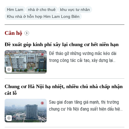
Hà Nội
Hà Nội
Him Lam
nhà ở cho thuê
khu vực tư nhân
Khu nhà ở hỗn hợp Him Lam Long Biên
Chính trị
Nhịp sống Hà Nội
Thế giới
Xã hội
Căn hộ
Người Hà Nội
Tin tức
Kinh tế
Đề xuất góp kinh phí xây lại chung cư hết niên hạn
An ninh trật tự
Khoảnh khắc Hà Nội
Quân sự
Để tháo gỡ những vướng mắc kéo dài
Tin tức
Nhà đất
Công nghệ
trong công tác cải tạo, xây dựng lại
Ẩm thực
Hồ sơ
chung cư cũ, Hiệp hội Bất động sản
Cafe sáng
Tin tức
Tàu và Xe
TP.HCM (HoREA) vừa đề xuất bổ sung cơ
Người Việt 4 phương
chế tài chính rõ ràng đối với các chung cư
Tài chính Ngân hàng
Đầu tư
Chung cư Hà Nội hạ nhiệt, nhiều chủ nhà chấp nhận
Ô tô
hết niên hạn sử dụng.
Giáo dục
cắt lỗ
Doanh nghiệp
Căn hộ
Tàu
Sau giai đoạn tăng giá mạnh, thị trường
Tin tức
Văn hóa
chung cư Hà Nội đang xuất hiện dấu hiệu
Đất đai
Xe máy
điều chỉnh. Nhiều căn hộ được rao bán với
Tuyển sinh
Tin tức
Sức khỏe
mức giảm từ vài trăm triệu đến cả tỷ
Kinh nghiệm
Thị trường