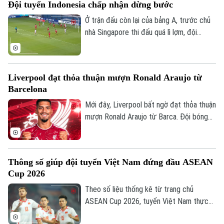
Đội tuyển Indonesia chấp nhận dừng bước
có được niềm vui trọn vẹn ở Mỹ Đình.
Ở trận đấu còn lại của bảng A, trước chủ
nhà Singapore thi đấu quá lì lợm, đội
tuyển Indonesia dù có bàn dẫn trước
nhưng chung cuộc vẫn bị cầm chân. Kết
quả này là không đủ để giúp đội bóng xứ
Liverpool đạt thỏa thuận mượn Ronald Araujo từ
vạn đảo vào bán kết.
Barcelona
Mới đây, Liverpool bất ngờ đạt thỏa thuận
mượn Ronald Araujo từ Barca. Đội bóng
nước Anh sẽ chịu toàn bộ tiền lương của
trung vệ người Uruguay và được cài điều
khoản mua đứt nhưng không bắt buộc.
Thông số giúp đội tuyển Việt Nam đứng đầu ASEAN
Cup 2026
Theo số liệu thống kê từ trang chủ
ASEAN Cup 2026, tuyển Việt Nam thực
hiện tổng cộng 2.202 đường chuyền sau 4