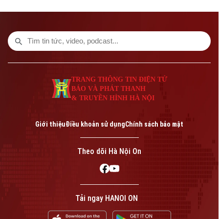
Enrique chỉ còn một trận giao hữu để
hoàn thiện đội hình trước khi bước vào
trận tranh Siêu cúp châu Âu gặp Aston
Villa vào ngày 12/8.
TRANG THÔNG TIN ĐIỆN TỬ
BÁO VÀ PHÁT THANH
& TRUYỀN HÌNH HÀ NỘI
Giới thiệu
Điều khoản sử dụng
Chính sách bảo mật
Theo dõi Hà Nội On
Tải ngay HANOI ON