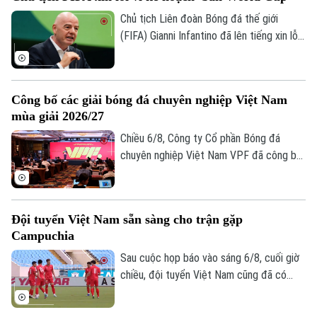
Luis (Mexico) tỷ số 4-2 vào sáng nay.
Chủ tịch Liên đoàn Bóng đá thế giới
(FIFA) Gianni Infantino đã lên tiếng xin lỗi
về nỗ lực bị chỉ trích là đáng hổ thẹn
nhằm thương mại hóa World Cup, nhưng
kiên quyết không từ chức.
Công bố các giải bóng đá chuyên nghiệp Việt Nam
mùa giải 2026/27
Chiều 6/8, Công ty Cổ phần Bóng đá
chuyên nghiệp Việt Nam VPF đã công bố
các giải bóng đá chuyên nghiệp Việt Nam
mùa giải 2026/2027. Trong đó, được quan
tâm nhất là lễ bốc thăm và xếp lịch thi
Đội tuyển Việt Nam sẵn sàng cho trận gặp
đấu chính thức cho giải V.League 1 mùa
Campuchia
giải năm nay.
Sau cuộc họp báo vào sáng 6/8, cuối giờ
chiều, đội tuyển Việt Nam cũng đã có
buổi tập cuối trên SVĐ Quốc gia Mỹ Đình
để làm quen sân đấu chính thức. Tinh thần