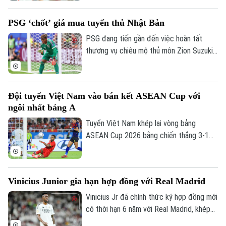
trận, trong đó có tới 1.944 đường chuyền
chính xác, đạt tỷ lệ thành công lên tới
PSG ‘chốt’ giá mua tuyển thủ Nhật Bản
88% là những con số ấn tượng nhất từ khi
giải khởi tranh.
PSG đang tiến gần đến việc hoàn tất
thương vụ chiêu mộ thủ môn Zion Suzuki
từ Parma và dự kiến chi khoảng 36 triệu
euro để đưa Suzuki về sân Parc des
Theo dõi Hà Nội On
Princes. Thủ môn người Nhật Bản cũng
Đội tuyển Việt Nam vào bán kết ASEAN Cup với
được cho là đồng ý ký hợp đồng có thời
ngôi nhất bảng A
hạn đến năm 2031.
Tuyển Việt Nam khép lại vòng bảng
ASEAN Cup 2026 bằng chiến thắng 3-1
trước Campuchia trên sân Mỹ Đình. Đình
Bắc tỏa sáng với cú đúp, giúp thầy trò
HLV Kim Sang-sik giành trọn 3 điểm và
Vinicius Junior gia hạn hợp đồng với Real Madrid
tạo đà thuận lợi trước vòng bán kết.
Vinicius Jr đã chính thức ký hợp đồng mới
có thời hạn 6 năm với Real Madrid, khép
lại những đồn đoán về khả năng chuyển