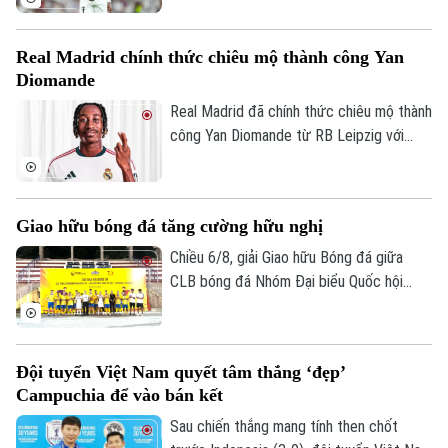
đến Arsenal.
Real Madrid chính thức chiêu mộ thành công Yan
Diomande
Real Madrid đã chính thức chiêu mộ thành
công Yan Diomande từ RB Leipzig với
mức giá kỷ lục. Tổng giá trị thương vụ lên
tới 140 triệu euro, bao gồm 125 triệu
euro phí chuyển nhượng cố định và 15
Giao hữu bóng đá tăng cường hữu nghị
triệu euro phụ phí tùy theo thành tích.
Chiều 6/8, giải Giao hữu Bóng đá giữa
CLB bóng đá Nhóm Đại biểu Quốc hội
khóa XVI, Đại học Bách khoa Hà Nội và
Tập đoàn T&T Group đã diễn ra trong
không khí sôi nổi, đoàn kết và thắm tình
Đội tuyển Việt Nam quyết tâm thắng ‘đẹp’
hữu nghị.
Campuchia để vào bán kết
Sau chiến thắng mang tính then chốt