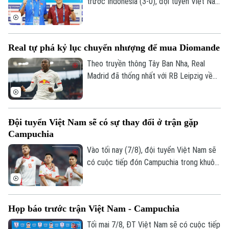
trước Indonesia (3-0), đội tuyển Việt Nam
đặt một chân vào bán kết ASEAN Cup
2026. Thầy trò HLV Kim Sang Sik chỉ cần
một trận hòa là đi tiếp, nhưng họ muốn
Real tự phá kỷ lục chuyển nhượng để mua Diomande
làm nhiều hơn thế trước Campuchia, quyết
thắng đẹp đối thủ đã sớm bị loại để giành
Theo truyền thông Tây Ban Nha, Real
ngôi nhất bảng.
Madrid đã thống nhất với RB Leipzig về
phí chuyển nhượng. Trong đó có 144,5
triệu USD trả trước và 11,5 triệu USD phụ
phí, trở thành bản hợp đồng kỷ lục của
Đội tuyển Việt Nam sẽ có sự thay đổi ở trận gặp
CLB.
Campuchia
Vào tối nay (7/8), đội tuyển Việt Nam sẽ
Liên hệ đường dây nóng (bấm để gọi)
có cuộc tiếp đón Campuchia trong khuôn
Tòa soạn
Tòa soạn
khổ lượt trận cuối cùng vòng bảng ASEAN
Cup 2026. Ở buổi họp báo trước trận vào
0865.116.699 (hotline)
0865.116.699
ngày 6/8, HLV Kim Sang Sik đã tiết lộ sẽ
Họp báo trước trận Việt Nam - Campuchia
có những sự điều chỉnh một số vị trí
trong đội hình đội tuyển Việt Nam, nhưng
Tối mai 7/8, ĐT Việt Nam sẽ có cuộc tiếp