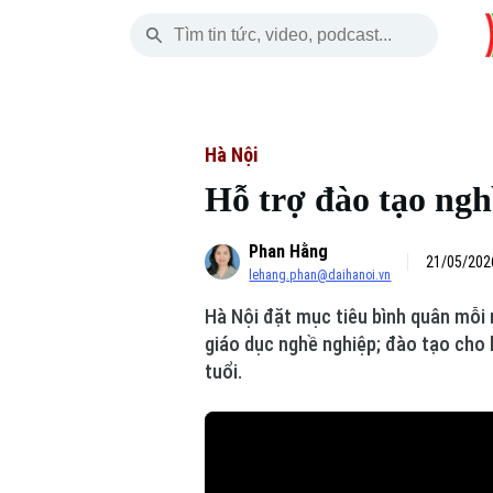
Chủ Nhật
THỜI SỰ
HÀ NỘI
THẾ GIỚI
09 Tháng 08, 2026
Hà Nội
Nhịp sống Hà Nộ
Tin tức
Hà Nội
Hỗ trợ đào tạo ngh
Chính trị
Người Hà Nội
Quân s
Phan Hằng
Xã hội
Khoảnh khắc Hà 
Hồ sơ
21/05/202
lehang.phan@daihanoi.vn
An ninh trật tự
Ẩm thực
Người V
Hà Nội đặt mục tiêu bình quân mỗi
giáo dục nghề nghiệp; đào tạo cho 
Công nghệ
tuổi.
Skip Ad