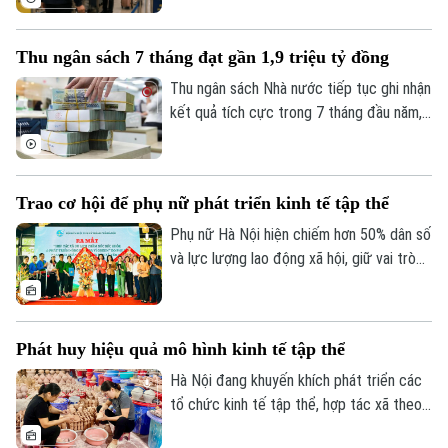
pháp tạm hoãn xuất cảnh. Mục tiêu là bảo
đảm đúng đối tượng, đúng điều kiện,
Thu ngân sách 7 tháng đạt gần 1,9 triệu tỷ đồng
đồng thời bảo vệ quyền và lợi ích hợp
pháp của người nộp thuế.
Thu ngân sách Nhà nước tiếp tục ghi nhận
kết quả tích cực trong 7 tháng đầu năm,
đạt gần 1,9 triệu tỷ đồng, tương đương
gần 75% dự toán cả năm. Trong khi đó,
tiến độ giải ngân vốn đầu tư công vẫn còn
Trao cơ hội để phụ nữ phát triển kinh tế tập thể
chậm, đặt ra yêu cầu đẩy nhanh thực hiện
trong những tháng cuối năm.
Phụ nữ Hà Nội hiện chiếm hơn 50% dân số
và lực lượng lao động xã hội, giữ vai trò
quan trọng trên nhiều lĩnh vực phát triển
kinh tế - xã hội của Thủ đô. Trong khu vực
kinh tế tập thể, ngày càng nhiều phụ nữ
Phát huy hiệu quả mô hình kinh tế tập thể
mạnh dạn thay đổi tư duy sản xuất, ứng
dụng khoa học công nghệ, chuyển đổi số
Hà Nội đang khuyến khích phát triển các
để nâng cao giá trị sản phẩm.
tổ chức kinh tế tập thể, hợp tác xã theo
hướng hiệu quả, đa dạng về quy mô và lĩnh