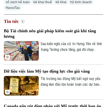
sổ sách kế toán
kê khai thuế
kê khai
hộ kinh doanh
HanoiTax
Tin tức
Bộ Tài chính nêu giải pháp kiểm soát giá khi tăng
lương
Sau kiến nghị của cử tri Hưng Yên về tình
trạng “lương chưa tăng, giá đã chạy
trước”, Bộ Tài chính nêu hàng loạt giải
pháp phối hợp kiểm soát giá, bình ổn thị
trường, kiểm soát lạm phát.
Dữ liệu việc làm Mỹ tạo động lực cho giá vàng
Thị trường lao động Mỹ bất ngờ suy yếu
đang làm đảo lộn hoàn toàn các dự báo
về chính sách tiền tệ của Cục Dự trữ Liên
bang (Fed). Diễn biến này ngay lập tức trở
thành chất xúc tác mạnh mẽ, tiếp thêm
Canada gấp rút đàm phán với Mỹ trước thời hạn áp