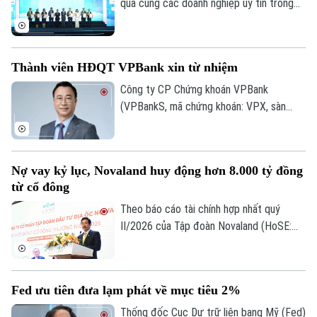
quả cùng các doanh nghiệp uy tín trong
lĩnh vực tài chính, ngân hàng, bảo hiểm và
công nghệ năm 2026 vừa được công bố
tại Hà Nội. Bảng xếp hạng nhằm ghi nhận
Thành viên HĐQT VPBank xin từ nhiệm
những doanh nghiệp có hiệu quả hoạt
động, năng lực quản trị, đổi mới và uy tín
Công ty CP Chứng khoán VPBank
trên thị trường.
(VPBankS, mã chứng khoán: VPX, sàn
HoSE) vừa công bố nhận được đơn từ
Liên hệ đường dây nóng (bấm để gọi)
nhiệm của ông Nguyễn Lương Tân - thành
viên HĐQT.
Tòa soạn
Tòa soạn
Nợ vay kỷ lục, Novaland huy động hơn 8.000 tỷ đồng
0865.116.699 (hotline)
0865.116.699
từ cổ đông
Theo báo cáo tài chính hợp nhất quý
II/2026 của Tập đoàn Novaland (HoSE:
NVL), nợ phải trả tiếp tục chiếm gần 75%
tổng nguồn vốn, tăng lên 193.400 tỷ đồng
vào cuối quý II. Với số tiền dự kiến huy
Fed ưu tiên đưa lạm phát về mục tiêu 2%
động hơn 8.006 tỷ đồng, Novaland sẽ ưu
tiên 5.953 tỷ đồng để thanh toán các
Thống đốc Cục Dự trữ liên bang Mỹ (Fed)