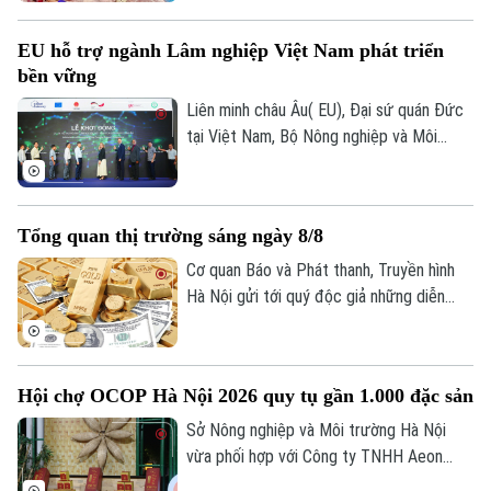
vực hoạt động. Thành phố cũng ưu tiên
hỗ trợ các mô hình hợp tác xã tiêu biểu,
EU hỗ trợ ngành Lâm nghiệp Việt Nam phát triển
từng bước trở thành hình mẫu trong phát
bền vững
Theo dõi Hà Nội On
triển kinh tế tập thể. Đây được xem là
giải pháp quan trọng để tạo việc làm,
Liên minh châu Âu( EU), Đại sứ quán Đức
nâng cao thu nhập cho thành viên và
tại Việt Nam, Bộ Nông nghiệp và Môi
người lao động, đồng thời góp phần bảo
trường vừa chính thức khởi động Dự án
đảm an
"Hỗ trợ ngành Lâm nghiệp Việt Nam của
Liên minh châu Âu" tại Hà Nội.
Tổng quan thị trường sáng ngày 8/8
Cơ quan Báo và Phát thanh, Truyền hình
Hà Nội gửi tới quý độc giả những diễn
biến mới nhất của thị trường sáng nay
(8/8) với thông tin về giá vàng và tỷ giá
ngoại tệ.
Hội chợ OCOP Hà Nội 2026 quy tụ gần 1.000 đặc sản
Sở Nông nghiệp và Môi trường Hà Nội
vừa phối hợp với Công ty TNHH Aeon
Mall Việt Nam khai mạc Hội chợ Xúc tiến