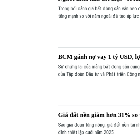
Trong bối cảnh giá bất động sản vẫn neo 
tăng mạnh so với năm ngoái đã tạo áp lực 
BCM gánh nợ vay 1 tỷ USD, l
Sự chững lại của mảng bất động sản cùng 
của Tập đoàn Đầu tư và Phát triển Công n
khoảng 1 tỷ USD, cổ phiếu doanh nghiệp c
Giá đất nền giảm hơn 31% so 
Sau giai đoạn tăng nóng, giá đất nền tại 
đỉnh thiết lập cuối năm 2025.