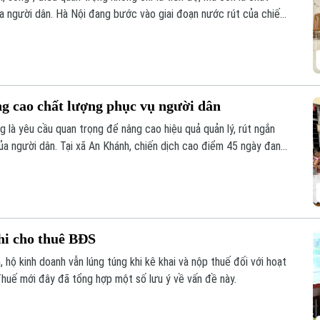
ủa người dân. Hà Nội đang bước vào giai đoạn nước rút của chiến
n hóa khoảng 4,1 triệu thửa đất và căn hộ trước ngày 25/8/2026.
ng cao chất lượng phục vụ người dân
g là yêu cầu quan trọng để nâng cao hiệu quả quản lý, rút ngắn
ủa người dân. Tại xã An Khánh, chiến dịch cao điểm 45 ngày đang
ừng khu dân cư, với sự vào cuộc của cả hệ thống chính trị và sự
hi cho thuê BĐS
 hộ kinh doanh vẫn lúng túng khi kê khai và nộp thuế đối với hoạt
huế mới đây đã tổng hợp một số lưu ý về vấn đề này.