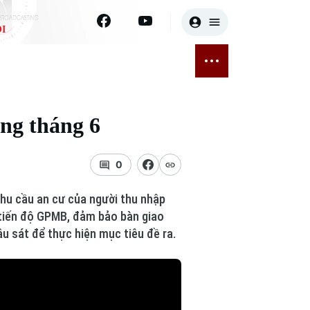
I
E
THỂ THAO
GIẢI TRÍ
ĐÃ PHÁT SÓNG
Bóng đá
Tin tức
ng tháng 6
ỡng
Quần vợt
Sao
sức khỏe
Golf
Điện ảnh
0
Thời trang
hu cầu an cư của người thu nhập
 tiến độ GPMB, đảm bảo bàn giao
Âm nhạc
âu sát để thực hiện mục tiêu đề ra.