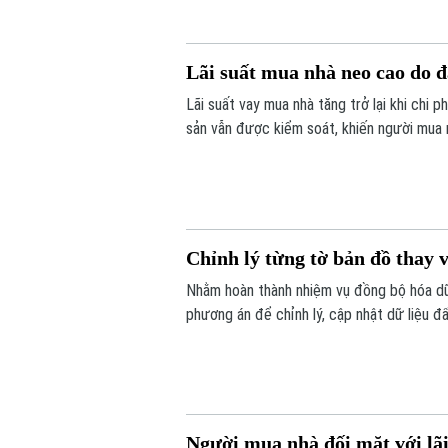
Lãi suất mua nhà neo cao do 
Lãi suất vay mua nhà tăng trở lại khi chi 
sản vẫn được kiểm soát, khiến người mua nh
Chỉnh lý từng tờ bản đồ thay v
Nhằm hoàn thành nhiệm vụ đồng bộ hóa dữ 
phương án để chỉnh lý, cập nhật dữ liệu đ
tờ bản đồ thay vì chỉnh lý từng thửa đất 
Người mua nhà đối mặt với lãi