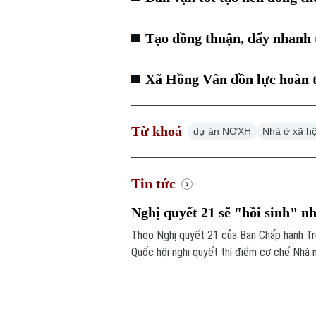
Tạo đồng thuận, đẩy nhanh 
Xã Hồng Vân dồn lực hoàn 
Từ khoá
dự án NƠXH
Nhà ở xã hộ
Tin tức
Nghị quyết 21 sẽ "hồi sinh" n
Theo Nghị quyết 21 của Ban Chấp hành Tr
Quốc hội nghị quyết thí điểm cơ chế Nhà 
còn khả năng thực hiện. Nếu được thông q
bổ sung quỹ nhà ở và giảm lãng phí tài ngu