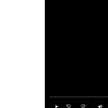
Loaded
:
0.00%