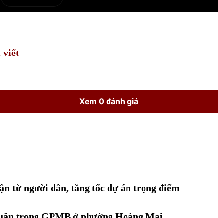
e
Current
Duration
Time
 viết
Xem 0 đánh giá
ận từ người dân, tăng tốc dự án trọng điểm
thuận trong GPMB ở phường Hoàng Mai