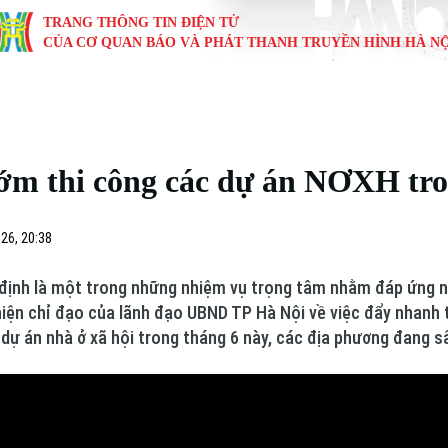
TRANG THÔNG TIN ĐIỆN TỬ
CỦA CƠ QUAN BÁO VÀ PHÁT THANH TRUYỀN HÌNH HÀ NỘ
KINH TẾ
NHÀ ĐẤT
TÀU VÀ XE
GIÁO DỤC
VĂN HÓA
SỨC KHỎ
i
Tin tức
Tin tức
Ô tô
Tin tức
Tin tức
Y tế
m thi công các dự án NƠXH tro
ự
Cafe sáng
Đầu tư
Tàu
Tuyển sinh
Làng nghề
Dinh dư
Nội
Tài chính Ngân hàng
Căn hộ
Xe máy
Hướng nghiệp
Di tích
Tư vấn 
26, 20:38
iệt 4 phương
Doanh nghiệp
Đất đai
Thị trường
 định là một trong những nhiệm vụ trọng tâm nhằm đáp ứng n
hiện chỉ đạo của lãnh đạo UBND TP Hà Nội về việc đẩy nhanh
Kinh nghiệm
Đánh giá
 dự án nhà ở xã hội trong tháng 6 này, các địa phương đang s