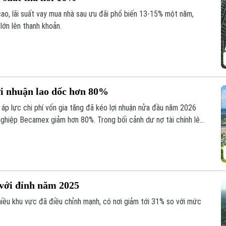
cao, lãi suất vay mua nhà sau ưu đãi phổ biến 13-15% một năm,
lớn lên thanh khoản.
ợi nhuận lao dốc hơn 80%
áp lực chi phí vốn gia tăng đã kéo lợi nhuận nửa đầu năm 2026
ghiệp Becamex giảm hơn 80%. Trong bối cảnh dư nợ tài chính lên
ũng giảm mạnh và lùi về vùng giá thấp nhất trong 5 năm.
với đỉnh năm 2025
nhiều khu vực đã điều chỉnh mạnh, có nơi giảm tới 31% so với mức