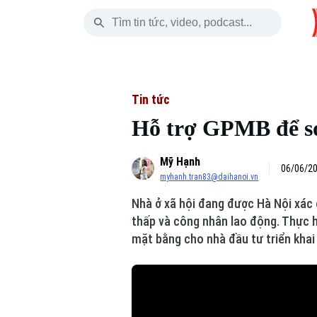
Thứ Năm
THỜI SỰ
HÀ NỘI
THẾ GIỚI
06 Tháng 08, 2026
Hà Nội
Nhịp sống Hà Nộ
Tin tức
Tin tức
Hỗ trợ GPMB để sớ
Chính trị
Người Hà Nội
Quân s
Mỹ Hạnh
Xã hội
Khoảnh khắc Hà 
Hồ sơ
06/06/20
myhanh.tran83@daihanoi.vn
An ninh trật tự
Ẩm thực
Người V
Nhà ở xã hội đang được Hà Nội xác
thấp và công nhân lao động. Thực 
Công nghệ
mặt bằng cho nhà đầu tư triển khai
Skip Ad