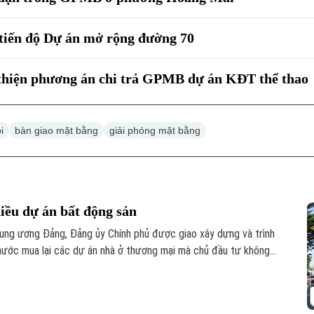
tiến độ Dự án mở rộng đường 70
thiện phương án chi trả GPMB dự án KĐT thể thao
i
bàn giao mặt bằng
giải phóng mặt bằng
hiều dự án bất động sản
ung ương Đảng, Đảng ủy Chính phủ được giao xây dựng và trình
nước mua lại các dự án nhà ở thương mại mà chủ đầu tư không
ua, đây được kỳ vọng sẽ góp phần khơi thông nguồn lực đất đai,
yên.