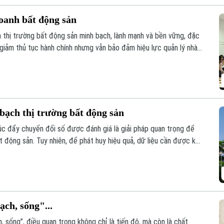
oanh bất động sản
n thị trường bất động sản minh bạch, lành mạnh và bền vững, đặc
 giảm thủ tục hành chính nhưng vẫn bảo đảm hiệu lực quản lý nhà
uyên gia, hiệp hội và doanh nghiệp đã đưa ra phân tích tại hội
oanh bất động sản 2023” tổ chức sáng 6/8.
bạch thị trường bất động sản
húc đẩy chuyển đổi số được đánh giá là giải pháp quan trọng để
t động sản. Tuy nhiên, để phát huy hiệu quả, dữ liệu cần được kết
ạch, sống"...
, sống”, điều quan trọng không chỉ là tiến độ, mà còn là chất