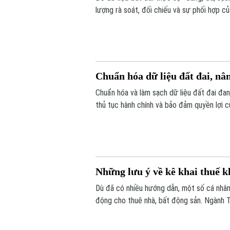
lượng rà soát, đối chiếu và sự phối hợp c
dịch cao điểm 45 ngày, với mục tiêu chuẩ
Chuẩn hóa dữ liệu đất đai, nâ
Chuẩn hóa và làm sạch dữ liệu đất đai đan
thủ tục hành chính và bảo đảm quyền lợi c
được triển khai đồng loạt từ từng thôn, t
đồng thuận của người dân.
Những lưu ý về kê khai thuế k
Dù đã có nhiều hướng dẫn, một số cá nhân,
động cho thuê nhà, bất động sản. Ngành T