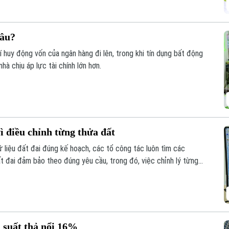
đâu?
phí huy động vốn của ngân hàng đi lên, trong khi tín dụng bất động
à chịu áp lực tài chính lớn hơn.
ì điều chỉnh từng thửa đất
liệu đất đai đúng kế hoạch, các tổ công tác luôn tìm các
ất đai đảm bảo theo đúng yêu cầu, trong đó, việc chỉnh lý từng
như trước đây đã và đang được xem là giải pháp tối ưu.
 suất thả nổi 16%