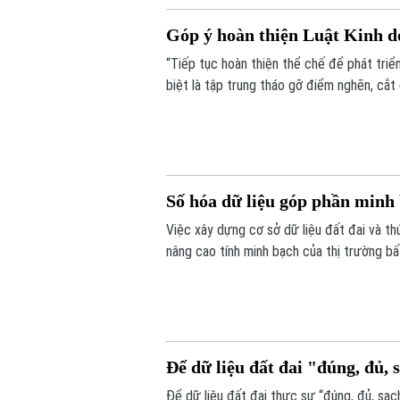
Góp ý hoàn thiện Luật Kinh d
“Tiếp tục hoàn thiện thể chế để phát triể
biệt là tập trung tháo gỡ điểm nghẽn, cắt
nước”. Đó là những nội dung được nhiều ch
thảo “Góp ý sửa đổi, bổ sung Luật kinh d
Số hóa dữ liệu góp phần minh 
Việc xây dựng cơ sở dữ liệu đất đai và t
nâng cao tính minh bạch của thị trường bấ
nối, cập nhật và chia sẻ đồng bộ.
Để dữ liệu đất đai "đúng, đủ, s
Để dữ liệu đất đai thực sự “đúng, đủ, sạch