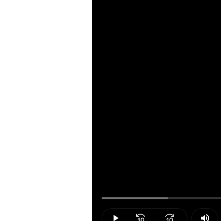
Loaded
:
14.49%