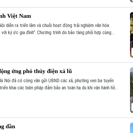
ình Việt Nam
ội diễn ra triển lãm và chuỗi hoạt động trải nghiệm văn hóa
 với ký ức gia đình". Chương trình do bảo tàng phối hợp cùng
ng đa phương tiện, Trường Đại học FPT Hà Nội thực hiện.
ộng ứng phó thủy điện xả lũ
Hà Nội đã có công văn gửi UBND các xã, phường ven ba tuyến
triển khai các biện pháp đảm bảo an toàn hạ du khi vận hành hồ
ng dần