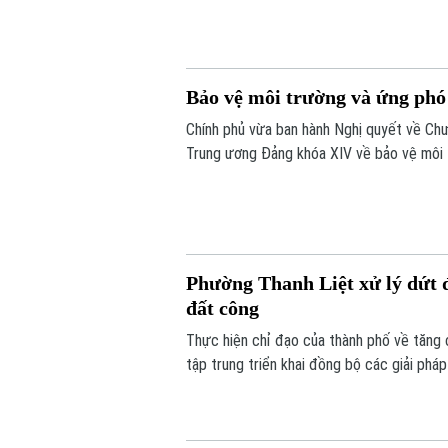
bài toán của doanh nghiệp và xã hội.
Bảo vệ môi trường và ứng phó 
Chính phủ vừa ban hành Nghị quyết về Chư
Trung ương Đảng khóa XIV về bảo vệ môi t
Phường Thanh Liệt xử lý dứt đ
đất công
Thực hiện chỉ đạo của thành phố về tăng 
tập trung triển khai đồng bộ các giải phá
nghiệp, đất công do Nhà nước quản lý.