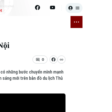
I
E
THỂ THAO
GIẢI TRÍ
ĐÃ PHÁT SÓNG
Bóng đá
Tin tức
Nội
ỡng
Quần vợt
Sao
sức khỏe
Golf
Điện ảnh
0
Thời trang
ng có những bước chuyển mình mạnh
m sáng mới trên bản đồ du lịch Thủ
Âm nhạc