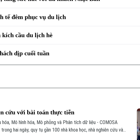
h tế đêm phục vụ du lịch
 kích cầu du lịch hè
hách dịp cuối tuần
cứu với bài toán thực tiễn
u hóa, Mô hình hóa, Mô phỏng và Phân tích dữ liệu - COMOSA
a trong hai ngày, quy tụ gần 100 nhà khoa học, nhà nghiên cứu và
 đổi các giải pháp đưa kết quả nghiên cứu vào giải quyết những