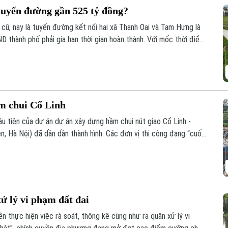
 tuyến đường gần 525 tỷ đồng?
cũ, nay là tuyến đường kết nối hai xã Thanh Oai và Tam Hưng là
ND thành phố phải gia hạn thời gian hoàn thành. Với mốc thời điểm
ông trình có tổng mức đầu tư gần 524 tỷ đồng này liệu có đảm
tục tồn tại cảnh rào tôn, “đắp chiếu”?
ầm chui Cổ Linh
u tiên của dự án dự án xây dựng hầm chui nút giao Cổ Linh -
, Hà Nội) đã dần dần thành hình. Các đơn vị thi công đang “cuốn
 cùng hệ thống hạ tầng kỹ thuật theo đúng kế hoạch.
ử lý vi phạm đất đai
 thực hiện việc rà soát, thông kê cũng như ra quân xử lý vi