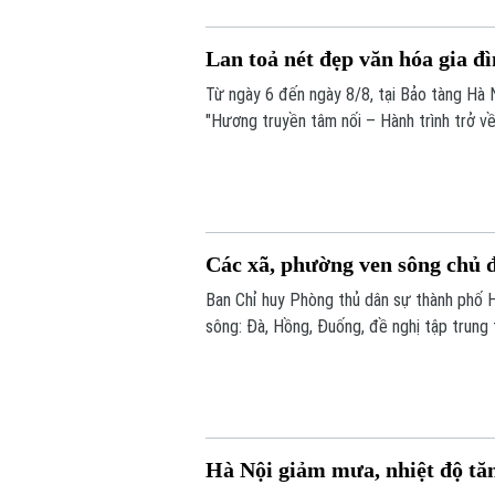
Lan toả nét đẹp văn hóa gia đ
Từ ngày 6 đến ngày 8/8, tại Bảo tàng Hà N
"Hương truyền tâm nối – Hành trình trở về
nhóm sinh viên ngành Quản trị truyền thô
Các xã, phường ven sông chủ đ
Ban Chỉ huy Phòng thủ dân sự thành phố 
sông: Đà, Hồng, Đuống, đề nghị tập trung 
chứa thủy điện Hòa Bình.
Hà Nội giảm mưa, nhiệt độ tă