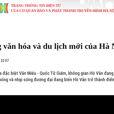
TRANG THÔNG TIN ĐIỆN TỬ
CỦA CƠ QUAN BÁO VÀ PHÁT THANH TRUYỀN HÌNH HÀ NỘ
KINH TẾ
NHÀ ĐẤT
TÀU VÀ XE
GIÁO DỤC
VĂN HÓA
SỨC KHỎ
i
Tin tức
Tin tức
Ô tô
Tin tức
Tin tức
Y tế
 văn hóa và du lịch mới của Hà 
ự
Cafe sáng
Đầu tư
Tàu
Tuyển sinh
Làng nghề
Dinh dư
Nội
Tài chính Ngân hàng
Căn hộ
Xe máy
Hướng nghiệp
Di tích
Tư vấn 
 22:07
iệt 4 phương
Doanh nghiệp
Đất đai
Thị trường
ia đặc biệt Văn Miếu - Quốc Tử Giám, không gian Hồ Văn đa
thống và nhịp sống đương đại đang biến Hồ Văn trở thành điể
Kinh nghiệm
Đánh giá