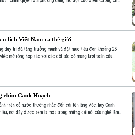
m thật", chính quyền địa phương đang mở đợt cao điểm cưỡng chế,
lấn chiếm đất nông nghiệp, đất công tồn tại nhiều năm qua.
u lịch Việt Nam ra thế giới
ng duy trì đà tăng trưởng mạnh và đặt mục tiêu đón khoảng 25
 việc mở rộng hợp tác với các đối tác có mạng lưới toàn cầu
 cao hiệu quả xúc tiến, quảng bá điểm đến.
ng chim Canh Hoạch
cảnh trên cả nước thường nhắc đến cái tên làng Vác, hay Canh
 lâu, nơi đây được xem là một trong những cái nôi của nghề làm
 chỉ đáp ứng nhu cầu nuôi chim mà còn thể hiện trình độ chế
im và óc thẩm mỹ của người thợ.