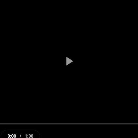
Play
Video
0:00
/
1:08