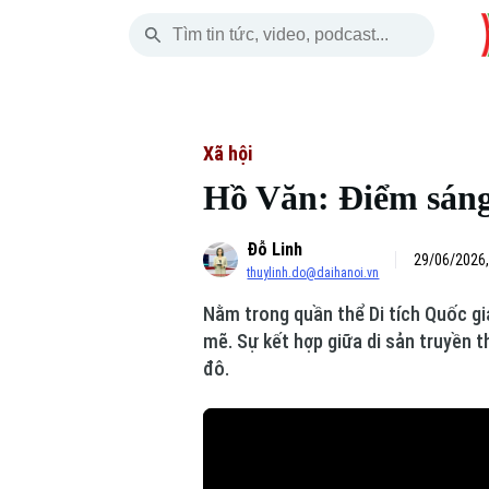
Thứ Sáu
THỜI SỰ
HÀ NỘI
THẾ GIỚI
07 Tháng 08, 2026
Hà Nội
Nhịp sống Hà Nộ
Tin tức
Xã hội
Hồ Văn: Điểm sáng
Chính trị
Người Hà Nội
Quân s
Đỗ Linh
Xã hội
Khoảnh khắc Hà 
Hồ sơ
29/06/2026,
thuylinh.do@daihanoi.vn
An ninh trật tự
Ẩm thực
Người V
Nằm trong quần thể Di tích Quốc g
mẽ. Sự kết hợp giữa di sản truyền 
Công nghệ
đô.
Skip Ad