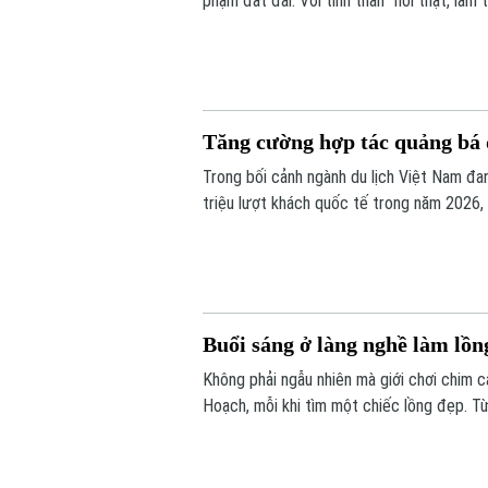
phạm đất đai. Với tinh thần "nói thật, là
giải tỏa các trường hợp vi phạm đất đai, 
Tăng cường hợp tác quảng bá d
Trong bối cảnh ngành du lịch Việt Nam đa
triệu lượt khách quốc tế trong năm 2026,
được xem là giải pháp quan trọng để nâng
Buổi sáng ở làng nghề làm lồ
Không phải ngẫu nhiên mà giới chơi chim 
Hoạch, mỗi khi tìm một chiếc lồng đẹp. Từ
lồng chim ở Việt Nam. Mỗi sản phẩm không
tác, sự am hiểu tập tính của từng loài ch