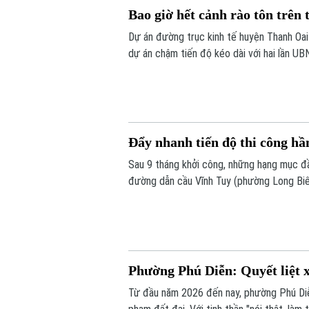
Bao giờ hết cảnh rào tôn trên
Dự án đường trục kinh tế huyện Thanh Oai 
dự án chậm tiến độ kéo dài với hai lần UB
phải đưa vào khai thác trong năm 2026, c
bảo đúng tiến độ như chỉ đạo hay sẽ tiếp 
Đẩy nhanh tiến độ thi công h
Sau 9 tháng khởi công, những hạng mục đầ
đường dẫn cầu Vĩnh Tuy (phường Long Biên
chiếu” triển khai kết cấu hầm, đường dẫn
Phường Phú Diễn: Quyết liệt x
Từ đầu năm 2026 đến nay, phường Phú Diễn