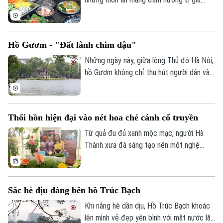
đình Việt, một không gian ẩm thực đặc
biệt vừa được tổ chức tại thành phố
Bochum, Cộng hòa Liên bang Đức.
Hồ Gươm - "Đất lành chim đậu"
Những ngày này, giữa lòng Thủ đô Hà Nội,
hồ Gươm không chỉ thu hút người dân và
du khách bởi vẻ đẹp cổ kính mà còn trở
nên đặc biệt hơn với sự xuất hiện của
những đàn chim di trú.
Thổi hồn hiện đại vào nét hoa chẻ cánh cổ truyền
Từ quả đu đủ xanh mộc mạc, người Hà
Thành xưa đã sáng tạo nên một nghệ
thuật vô cùng tinh tế: Tỉa hoa đu đủ chẻ
cánh. Giữa nhịp sống hiện đại, nét tinh hoa
ấy vẫn đang được gìn giữ và thổi vào một
Sắc hè dịu dàng bên hồ Trúc Bạch
sức sống mới, nhờ đôi bàn tay tài hoa của
nghệ nhân. Một trong số những người
Khi nắng hè dần dịu, Hồ Trúc Bạch khoác
nghệ nhân thổi hồn hiện đại vào nét hoa
lên mình vẻ đẹp yên bình với mặt nước lăn