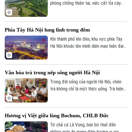
phòng chống thiên tai, việc cắt tỉa cây
0865.116.699 (hotline)
0865.116.699
xanh cũng được các đơn vị chức năng
triển khai khẩn trương nhằm hạn chế nguy
cơ cây gãy, đổ, đảm bảo an toàn cho
Phía Tây Hà Nội lung linh trong đêm
người dân.
Khi thành phố lên đèn, khu vực phía Tây
Hà Nội khoác lên mình diện mạo hiện đại
với những tuyến đường rộng mở, các khu
đô thị rực sáng và nhịp sống sôi động. Đó
cũng là minh chứng cho quá trình phát
Văn hóa trà trong nếp sống người Hà Nội
triển đô thị mạnh mẽ của Thủ đô trong
những năm gần đây.
Trong đời sống của người Hà Nội, chén
trà không chỉ là một thức uống. Trà hiện
diện trong những cuộc gặp gỡ, trong các
sự kiện ngoại giao và trong nếp sinh hoạt
của mỗi gia đình. Từ cách chọn trà, pha
Hương vị Việt giữa lòng Bochum, CHLB Đức
trà đến cách nâng chén, mời nhau, mỗi cử
chỉ đều chứa đựng những giá trị văn hóa
Từ chả cá Lã Vọng, bún bò Huế đến
được gìn giữ qua nhiều thế hệ.
những món ăn mang đậm hương vị gia