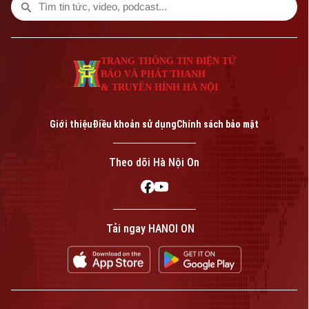
hội chủ nghĩa Việt Nam vào điều kiện thực
tiễn cấp cơ sở của Thủ đô.
TRANG THÔNG TIN ĐIỆN TỬ
BÁO VÀ PHÁT THANH
& TRUYỀN HÌNH HÀ NỘI
Giới thiệu
Điều khoản sử dụng
Chính sách bảo mật
Theo dõi Hà Nội On
Tải ngay HANOI ON