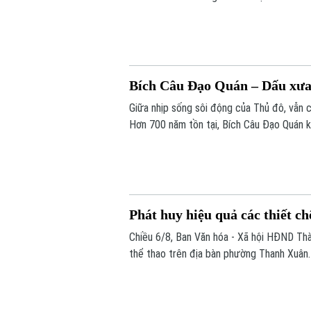
bảng điểm hay áp lực thi cử, là lựa chọn 
dưỡng theo một cách rất riêng.
Bích Câu Đạo Quán – Dấu xưa 
Giữa nhịp sống sôi động của Thủ đô, vẫn 
Hơn 700 năm tồn tại, Bích Câu Đạo Quán kh
để người dân và du khách tìm về sự bình 
Phát huy hiệu quả các thiết ch
Chiều 6/8, Ban Văn hóa - Xã hội HĐND Thàn
thể thao trên địa bàn phường Thanh Xuân.