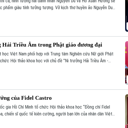
 thi ca, hình tượng hai danh nhân Nguyễn Du và Hồ Xuân Hương sẽ
ác phẩm giàu tính tưởng tượng. Vở kịch thơ huyền ảo Nguyễn Du
ng đến cho khán giả một trải nghiệm nghệ thuật mới mẻ, nơi văn
ng Hải Triều Âm trong Phật giáo đương đại
t học Việt Nam phối hợp với Trung tâm Nghiên cứu Nữ giới Phật
 chức Hội thảo khoa học với chủ đề "Ni trưởng Hải Triều Âm -
 giáo Việt Nam đương đại".
ưởng của Fidel Castro
quốc gia Hồ Chí Minh tổ chức Hội thảo khoa học “Đồng chí Fidel
a, chiến sĩ quốc tế kiên cường, người bạn lớn của nhân dân Việt