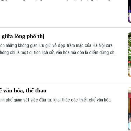
của số ít người trẻ ngày nay nhưng là nơi đam mê được nuôi
giữa lòng phố thị
còn những không gian lưu giữ vẻ đẹp trầm mặc của Hà Nội xưa.
ông chỉ là một di tích lịch sử, văn hóa mà còn là điểm dừng chân
yên giữa phố phường.
ế văn hóa, thể thao
h phố giám sát việc đầu tư, khai thác các thiết chế văn hóa,