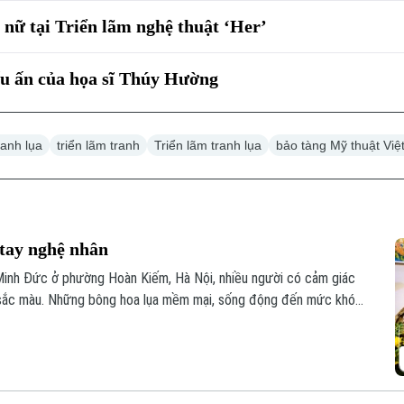
nữ tại Triển lãm nghệ thuật ‘Her’
ấu ấn của họa sĩ Thúy Hường
ranh lụa
triển lãm tranh
Triển lãm tranh lụa
bảo tàng Mỹ thuật Vi
 tay nghệ nhân
inh Đức ở phường Hoàn Kiếm, Hà Nội, nhiều người có cảm giác
sắc màu. Những bông hoa lụa mềm mại, sống động đến mức khó
y là sự tỉ mỉ trong từng nét vẽ, từng lớp màu và cả góc nhìn của