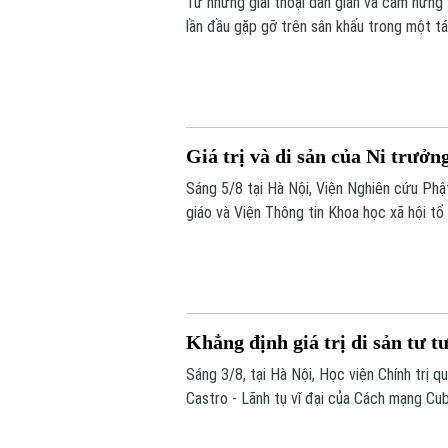
Từ những giai thoại dân gian và cảm hứng
lần đầu gặp gỡ trên sân khấu trong một t
– Hồ Xuân Hương ngoại truyện hứa hẹn ma
học, sân khấu và âm nhạc cùng hòa quyện.
Giá trị và di sản của Ni trưở
Sáng 5/8 tại Hà Nội, Viện Nghiên cứu Phậ
giáo và Viện Thông tin Khoa học xã hội tổ
Cuộc đời, đóng góp và vai trò trong Phật
Khẳng định giá trị di sản tư t
Sáng 3/8, tại Hà Nội, Học viện Chính trị 
Castro - Lãnh tụ vĩ đại của Cách mạng Cub
Nam”.