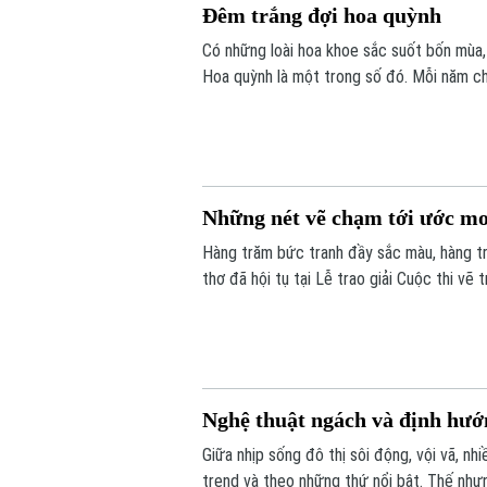
Đêm trắng đợi hoa quỳnh
Có những loài hoa khoe sắc suốt bốn mùa,
Hoa quỳnh là một trong số đó. Mỗi năm chỉ
âm thầm bung nở rồi khép lại khi bình minh
Những nét vẽ chạm tới ước m
Hàng trăm bức tranh đầy sắc màu, hàng t
thơ đã hội tụ tại Lễ trao giải Cuộc thi vẽ
ngày hội tôn vinh những tài năng nhí, chươ
vào một tương lai tốt đẹp hơn dành cho t
Nghệ thuật ngách và định hư
Giữa nhịp sống đô thị sôi động, vội vã, n
trend và theo những thứ nổi bật. Thế như