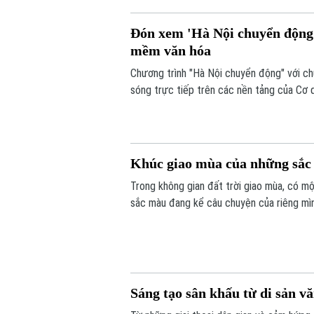
Đón xem 'Hà Nội chuyển động'
mềm văn hóa
Chương trình "Hà Nội chuyển động" với c
sóng trực tiếp trên các nền tảng của Cơ 
6/8.
Khúc giao mùa của những sắ
Trong không gian đất trời giao mùa, có mộ
sắc màu đang kể câu chuyện của riêng mình
vui tươi. Triển lãm "Những lớp thân quen" 
Sáng tạo sân khấu từ di sản v