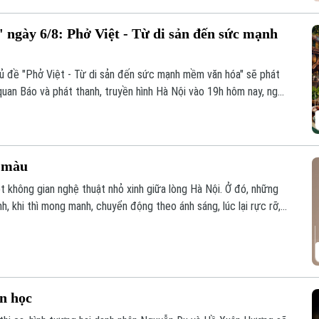
 ngày 6/8: Phở Việt - Từ di sản đến sức mạnh
hủ đề "Phở Việt - Từ di sản đến sức mạnh mềm văn hóa" sẽ phát
quan Báo và phát thanh, truyền hình Hà Nội vào 19h hôm nay, ngày
c màu
t không gian nghệ thuật nhỏ xinh giữa lòng Hà Nội. Ở đó, những
, khi thì mong manh, chuyển động theo ánh sáng, lúc lại rực rỡ,
vì thế trở thành một khúc giao mùa của hội họa.
ăn học