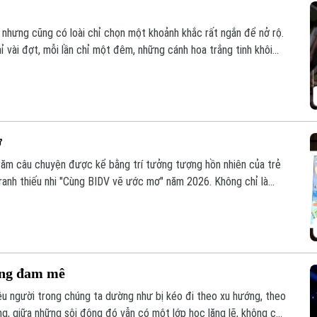
 nhưng cũng có loài chỉ chọn một khoảnh khắc rất ngắn để nở rộ.
 vài đợt, mỗi lần chỉ một đêm, những cánh hoa trắng tinh khôi
 vừa lên.
ơ
răm câu chuyện được kể bằng trí tưởng tượng hồn nhiên của trẻ
 tranh thiếu nhi "Cùng BIDV vẽ ước mơ" năm 2026. Không chỉ là
ng trình còn lan tỏa thông điệp về khát vọng, sáng tạo và niềm tin
hế hệ trẻ.
ớng đam mê
hiều người trong chúng ta dường như bị kéo đi theo xu hướng, theo
ng, giữa những sôi động đó vẫn có một lớp học lặng lẽ, không có