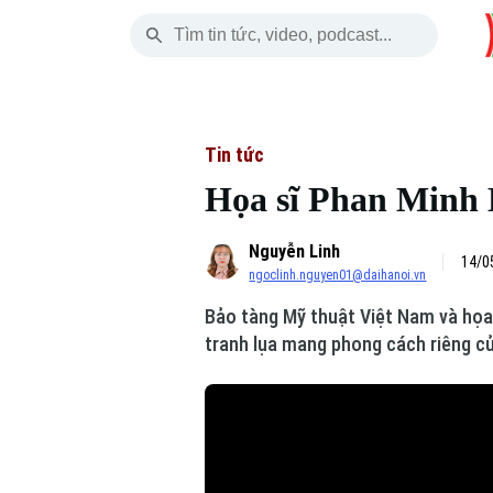
Thứ Bảy
THỜI SỰ
HÀ NỘI
THẾ GIỚI
08 Tháng 08, 2026
Hà Nội
Nhịp sống Hà Nộ
Tin tức
Tin tức
Họa sĩ Phan Minh B
Chính trị
Người Hà Nội
Quân s
Nguyễn Linh
Xã hội
Khoảnh khắc Hà 
Hồ sơ
14/0
ngoclinh.nguyen01@daihanoi.vn
An ninh trật tự
Ẩm thực
Người V
Bảo tàng Mỹ thuật Việt Nam và họa 
tranh lụa mang phong cách riêng củ
Công nghệ