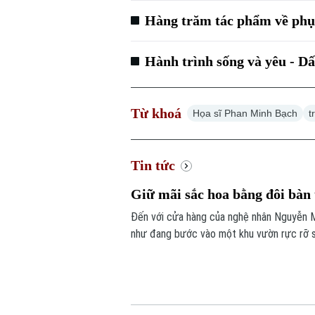
Hàng trăm tác phẩm về phụ 
Hành trình sống và yêu - D
Từ khoá
Họa sĩ Phan Minh Bạch
t
Tin tức
Giữ mãi sắc hoa bằng đôi bàn
Đến với cửa hàng của nghệ nhân Nguyễn M
như đang bước vào một khu vườn rực rỡ 
phân biệt với hoa thật. Đằng sau vẻ đẹp ấ
một người từng là họa sĩ.