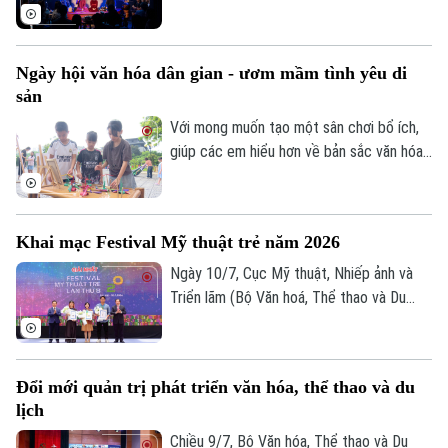
10/7 tại số 66 Tô Ngọc Vân (phường Tây
Hồ, Hà Nội), mở ra một không gian văn
Liên hệ đường dây nóng (bấm để gọi)
hóa, nghệ thuật và ẩm thực hướng tới
Tòa soạn
Tòa soạn
Ngày hội văn hóa dân gian - ươm mầm tình yêu di
việc tiếp biến di sản bằng tư duy sáng tạo
sản
0865.116.699 (hotline)
0865.116.699
đương đại.
Với mong muốn tạo một sân chơi bổ ích,
giúp các em hiểu hơn về bản sắc văn hóa
dân tộc, UBND phường Việt Hưng đã tổ
chức Ngày hội Văn hóa dân gian thiếu nhi
hè 2026.
Khai mạc Festival Mỹ thuật trẻ năm 2026
Ngày 10/7, Cục Mỹ thuật, Nhiếp ảnh và
Triển lãm (Bộ Văn hoá, Thể thao và Du
lịch) tổ chức lễ khai mạc và trao giải
thưởng Festival Mỹ thuật trẻ lần thứ 8
năm 2026, ghi nhận những sáng tạo xuất
Đổi mới quản trị phát triển văn hóa, thể thao và du
sắc của nghệ sĩ trẻ.
lịch
Chiều 9/7, Bộ Văn hóa, Thể thao và Du