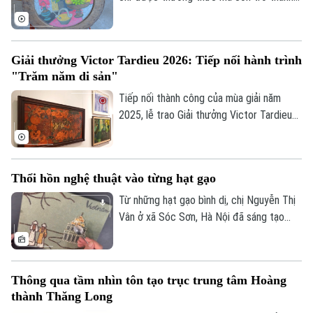
không gian để mỗi người lắng lại, đối thoại
với những giá trị nguyên bản. Không gian
trưng bày ứng dụng "Sàng Sảy" do 39
Giải thưởng Victor Tardieu 2026: Tiếp nối hành trình
Concept thực hiện mang đến một hành
"Trăm năm di sản"
trình như thế, nơi những tác phẩm của cố
họa sĩ Lê Thiết Cương được tiếp nối bằng
Tiếp nối thành công của mùa giải năm
góc nhìn sáng tạo của thế hệ trẻ.
2025, lễ trao Giải thưởng Victor Tardieu
2026 đã được tổ chức, tôn vinh những
tác phẩm và khóa luận tốt nghiệp xuất
sắc của sinh viên Trường Đại học Mỹ
Thổi hồn nghệ thuật vào từng hạt gạo
thuật Việt Nam.
Từ những hạt gạo bình dị, chị Nguyễn Thị
Vân ở xã Sóc Sơn, Hà Nội đã sáng tạo
nên những bức tranh độc đáo, tái hiện
phong cảnh quê hương, danh lam thắng
cảnh và nhiều giá trị văn hóa truyền thống
Thông qua tầm nhìn tôn tạo trục trung tâm Hoàng
của dân tộc.
thành Thăng Long