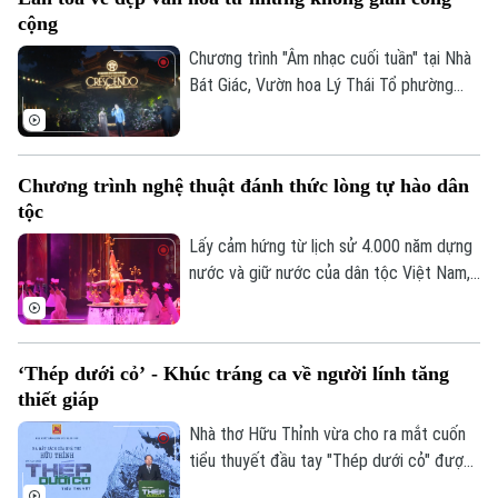
Xưởng thiết kế mùa hè Summer Camp
cộng
“Re:Craft 2026 - Làng nghề tái sinh".
Chương trình "Âm nhạc cuối tuần" tại Nhà
Bát Giác, Vườn hoa Lý Thái Tổ phường
Hoàn Kiếm, đã thu hút rất đông người dân
và du khách đến thưởng thức màn trình
diễn âm nhạc đặc sắc.
Chương trình nghệ thuật đánh thức lòng tự hào dân
tộc
Lấy cảm hứng từ lịch sử 4.000 năm dựng
nước và giữ nước của dân tộc Việt Nam,
show nghệ thuật được đầu tư hàng triệu
USD mang tên "Đất nước thiên hùng ca"
sắp được ra mắt khán giả trong mùa hè
‘Thép dưới cỏ’ - Khúc tráng ca về người lính tăng
tới.
thiết giáp
Nhà thơ Hữu Thỉnh vừa cho ra mắt cuốn
tiểu thuyết đầu tay "Thép dưới cỏ" được
lấy cảm hứng từ sự kiện Tà Mây - Làng