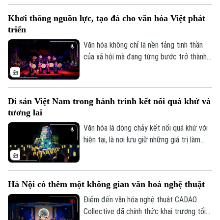
hóa Hà Nội và Việt Nam, đáp ứng nhu cầu
Khơi thông nguồn lực, tạo đà cho văn hóa Việt phát
của thị trường đương đại, đồng thời góp
triển
phần bảo tồn và phát huy giá trị các làng
nghề truyền thống.
Văn hóa không chỉ là nền tảng tinh thần
của xã hội mà đang từng bước trở thành
nguồn lực quan trọng trong phát triển
kinh tế - xã hội. Tuy nhiên, để những giá trị
văn hóa được phát huy tương xứng với
Di sản Việt Nam trong hành trình kết nối quá khứ và
tiềm năng, cần một hành lang thể chế
tương lai
đồng bộ, cơ chế đầu tư hiệu quả và sự
chung tay của toàn xã hội.
Văn hóa là dòng chảy kết nối quá khứ với
hiện tại, là nơi lưu giữ những giá trị làm
nên bản sắc và tâm hồn dân tộc. Không
chỉ bảo tồn ký ức lịch sử, những di sản
văn hóa đang được làm mới bằng tư duy
Hà Nội có thêm một không gian văn hoá nghệ thuật
sáng tạo và công nghệ hiện đại, để trở
nên gần gũi hơn với công chúng hôm nay.
Điểm đến văn hóa nghệ thuật CADAO
Collective đã chính thức khai trương tối