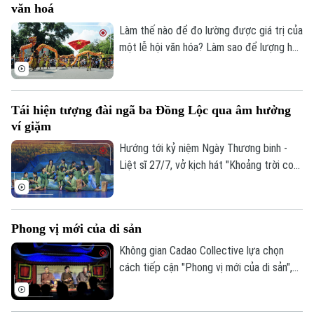
văn hoá
truyền thống, từ đó góp phần nuôi dưỡng
tình yêu với các giá trị văn hóa, nghề thủ
Làm thế nào để đo lường được giá trị của
công dân tộc.
một lễ hội văn hóa? Làm sao để lượng hóa
sức lan tỏa của di sản, của sáng tạo hay
bản sắc văn hóa đối với sự phát triển của
một đô thị? Đó là những câu hỏi đang
Tái hiện tượng đài ngã ba Đồng Lộc qua âm hưởng
được thành phố Hà Nội tìm lời giải khi xây
ví giặm
dựng Bộ chỉ tiêu thống kê các ngành
công nghiệp văn hóa trên địa bàn thành
Hướng tới kỷ niệm Ngày Thương binh -
phố.
Liệt sĩ 27/7, vở kịch hát "Khoảng trời con
gái" do Nhà hát Nghệ thuật truyền thống
tỉnh Hà Tĩnh thực hiện đã có đêm công
diễn giàu cảm xúc tại Thủ đô Hà Nội vào
Phong vị mới của di sản
tối 19/7.
Không gian Cadao Collective lựa chọn
cách tiếp cận "Phong vị mới của di sản",
kết nối nghệ thuật truyền thống, ẩm thực
bản địa và trải nghiệm đương đại trong