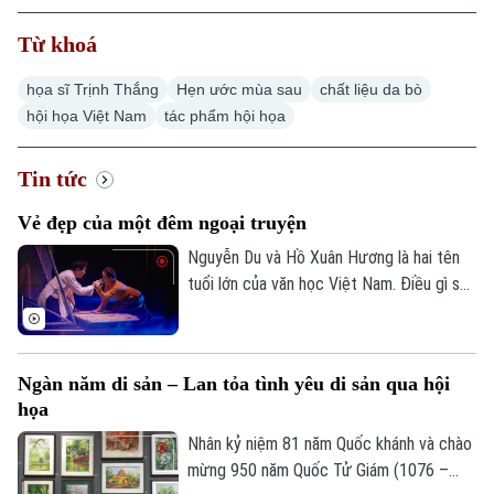
Từ khoá
họa sĩ Trịnh Thắng
Hẹn ước mùa sau
chất liệu da bò
Xu hướng
hội họa Việt Nam
tác phẩm hội họa
Tin tức
Vẻ đẹp của một đêm ngoại truyện
Nguyễn Du và Hồ Xuân Hương là hai tên
tuổi lớn của văn học Việt Nam. Điều gì sẽ
xảy ra nếu hai nhân vật ấy cùng xuất hiện
trong một không gian sân khấu được xây
dựng bằng trí tưởng tượng của người
Ngàn năm di sản – Lan tỏa tình yêu di sản qua hội
nghệ sĩ hôm nay? Khán giả sẽ được thấy
họa
điều đó thông qua vở diễn "Nguyễn Du -
Hồ Xuân Hương ngoại truyện" vừa được
Nhân kỷ niệm 81 năm Quốc khánh và chào
công diễn.
mừng 950 năm Quốc Tử Giám (1076 –